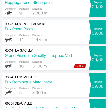
Hoppegartener Steherpreis
Départ
09/08
Discipline
Partants
Distance
9
2 800 m
R9C2
ROYAN LA PALMYRE
|
Prix Ponta Pizza
Départ
09/08
Discipline
Partants
Distance
14
2 475 m
R5C4
LA GACILLY
|
Grand Prix de la Gacilly - Trophée Vert
Départ
09/08
Discipline
Partants
Distance
16
3 100 m
R8C4
POMPADOUR
|
Prix Dominique Marcilhacy
Départ
09/08
Discipline
Partants
Distance
5
3 900 m
R1C5
DEAUVILLE
|