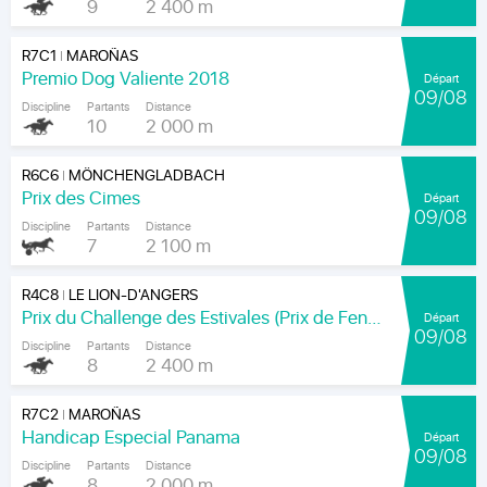
9
2 400 m
R7C1
MAROÑAS
|
Premio Dog Valiente 2018
Départ
09/08
Discipline
Partants
Distance
10
2 000 m
R6C6
MÖNCHENGLADBACH
|
Prix des Cimes
Départ
09/08
Discipline
Partants
Distance
7
2 100 m
R4C8
LE LION-D'ANGERS
|
Prix du Challenge des Estivales (Prix de Feneu)
Départ
09/08
Discipline
Partants
Distance
8
2 400 m
R7C2
MAROÑAS
|
Handicap Especial Panama
Départ
09/08
Discipline
Partants
Distance
8
2 000 m