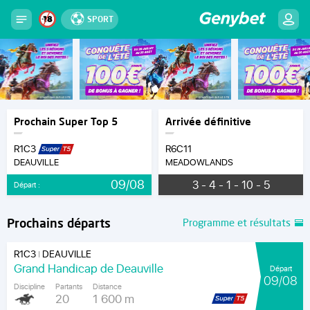
SPORT
Prochain Super Top 5
Arrivée définitive
R1C3
R6C11
DEAUVILLE
MEADOWLANDS
09/08
3 - 4 - 1 - 10 - 5
Départ :
Prochains départs
Programme et résultats
R1C3
DEAUVILLE
|
Grand Handicap de Deauville
Départ
09/08
Discipline
Partants
Distance
20
1 600 m