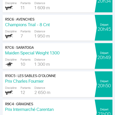
20h34
Discipline
Partants
Distance
11
1 609 m
R5C6
AVENCHES
|
Champions Trial - 8 Cnt
Départ
20h45
Discipline
Partants
Distance
7
1 950 m
R7C6
SARATOGA
|
Maiden Special Weight 1300
Départ
20h49
Discipline
Partants
Distance
10
1 300 m
R10C5
LES SABLES-D'OLONNE
|
Prix Charles Fournier
Départ
20h50
Discipline
Partants
Distance
12
2 650 m
R9C4
GRAIGNES
|
Prix Intermarché Carentan
Départ
21h00