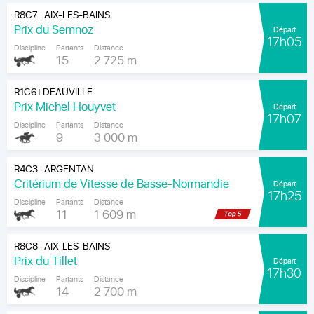
R8C7
AIX-LES-BAINS
|
Prix du Semnoz
Départ
17h05
Discipline
Partants
Distance
15
2 725 m
R1C6
DEAUVILLE
|
Prix Michel Houyvet
Départ
17h07
Discipline
Partants
Distance
9
3 000 m
R4C3
ARGENTAN
|
Critérium de Vitesse de Basse-Normandie
Départ
17h25
Discipline
Partants
Distance
11
1 609 m
R8C8
AIX-LES-BAINS
|
Prix du Tillet
Départ
17h30
Discipline
Partants
Distance
14
2 700 m