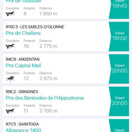
Prix de Toulouse
Départ
19h45
Discipline
Partants
Distance
8
1 950 m
R10C3
LES SABLES-D'OLONNE
|
Prix de Challans
Départ
19h50
Discipline
Partants
Distance
16
2 775 m
R4C8
ARGENTAN
|
Prix Capital Mail
Départ
20h00
Discipline
Partants
Distance
12
2 875 m
R9C2
GRAIGNES
|
Prix des Bénévoles de l'Hippodrome
Départ
20h00
Discipline
Partants
Distance
11
2 700 m
R7C5
SARATOGA
|
Allowance 1400
Départ