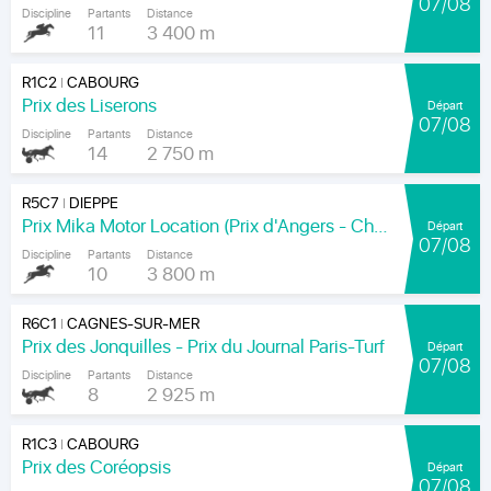
07/08
Discipline
Partants
Distance
11
3 400 m
R1C2
CABOURG
|
Prix des Liserons
Départ
07/08
Discipline
Partants
Distance
14
2 750 m
R5C7
DIEPPE
|
Prix Mika Motor Location (Prix d'Angers - Chamionnat Paris-Turf des Apprentis-Jeunes-Jockeys)
Départ
07/08
Discipline
Partants
Distance
10
3 800 m
R6C1
CAGNES-SUR-MER
|
Prix des Jonquilles - Prix du Journal Paris-Turf
Départ
07/08
Discipline
Partants
Distance
8
2 925 m
R1C3
CABOURG
|
Prix des Coréopsis
Départ
07/08