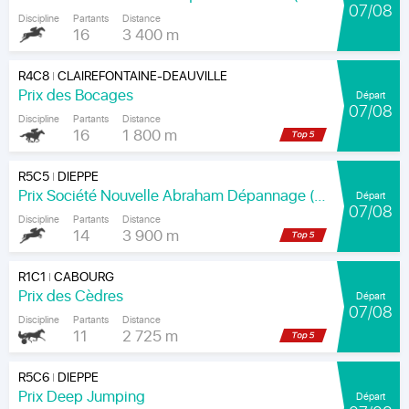
07/08
Discipline
Partants
Distance
16
3 400 m
R4C8
CLAIREFONTAINE-DEAUVILLE
|
Prix des Bocages
Départ
07/08
Discipline
Partants
Distance
16
1 800 m
R5C5
DIEPPE
|
Prix Société Nouvelle Abraham Dépannage (Prix Arenice)
Départ
07/08
Discipline
Partants
Distance
14
3 900 m
R1C1
CABOURG
|
Prix des Cèdres
Départ
07/08
Discipline
Partants
Distance
11
2 725 m
R5C6
DIEPPE
|
Prix Deep Jumping
Départ