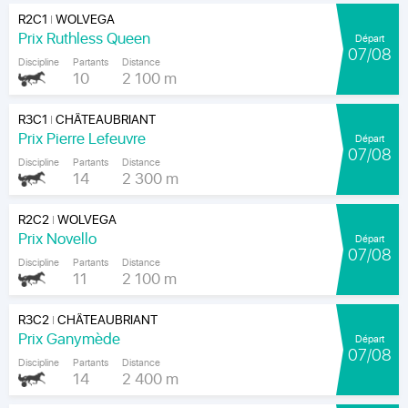
R2C1
WOLVEGA
|
Prix Ruthless Queen
Départ
07/08
Discipline
Partants
Distance
10
2 100 m
R3C1
CHÂTEAUBRIANT
|
Prix Pierre Lefeuvre
Départ
07/08
Discipline
Partants
Distance
14
2 300 m
R2C2
WOLVEGA
|
Prix Novello
Départ
07/08
Discipline
Partants
Distance
11
2 100 m
R3C2
CHÂTEAUBRIANT
|
Prix Ganymède
Départ
07/08
Discipline
Partants
Distance
14
2 400 m