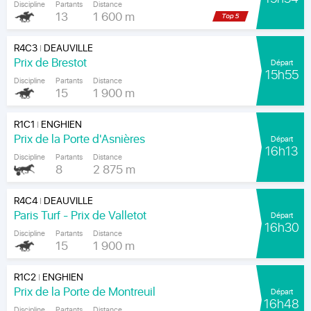
Discipline
Partants
Distance
13
1 600 m
R4C3
DEAUVILLE
|
Prix de Brestot
Départ
15h55
Discipline
Partants
Distance
15
1 900 m
R1C1
ENGHIEN
|
Prix de la Porte d'Asnières
Départ
16h13
Discipline
Partants
Distance
8
2 875 m
R4C4
DEAUVILLE
|
Paris Turf - Prix de Valletot
Départ
16h30
Discipline
Partants
Distance
15
1 900 m
R1C2
ENGHIEN
|
Prix de la Porte de Montreuil
Départ
16h48
Discipline
Partants
Distance