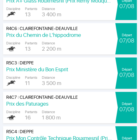
Prix A+ Glass Rouxmesnil (Prix Remy Mouquet)
Départ
07/08
Discipline
Partants
Distance
13
3 400 m
R4C6
CLAIREFONTAINE-DEAUVILLE
|
Prix du Chemin de L'hippodrome
Départ
07/08
Discipline
Partants
Distance
13
2 200 m
R5C3
DIEPPE
|
Prix Ministère du Bon Esprit
Départ
07/08
Discipline
Partants
Distance
11
3 500 m
R4C7
CLAIREFONTAINE-DEAUVILLE
|
Prix des Paturages
Départ
07/08
Discipline
Partants
Distance
16
1 800 m
R5C4
DIEPPE
|
Prix Mon Contrôle Technique Rouxmesnil (Prix Jean de la Rochefoucauld)
Départ