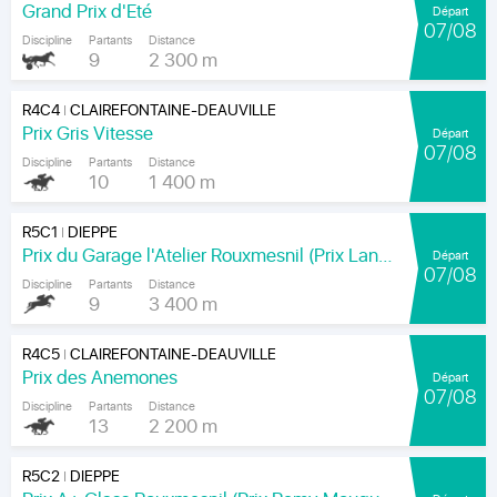
Grand Prix d'Eté
Départ
07/08
Discipline
Partants
Distance
9
2 300 m
R4C4
CLAIREFONTAINE-DEAUVILLE
|
Prix Gris Vitesse
Départ
07/08
Discipline
Partants
Distance
10
1 400 m
R5C1
DIEPPE
|
Prix du Garage l'Atelier Rouxmesnil (Prix Lands End)
Départ
07/08
Discipline
Partants
Distance
9
3 400 m
R4C5
CLAIREFONTAINE-DEAUVILLE
|
Prix des Anemones
Départ
07/08
Discipline
Partants
Distance
13
2 200 m
R5C2
DIEPPE
|