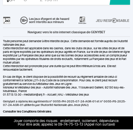
Naviguez vers le site internet classique de GENYBET
Toute personne peut demander à être interdite de jeux. Cette demande est formée auprès de l'Autorité
nationale des jeux.
Cette interdiction est applicable dans les casinos, dans les clubs de jeux, sur les sites de jeux et de
paris en ligne exploités par les opérateurs de jeux agréés en France, sur le site de jeux de loterie en ligne
exploité par La Française des jeux ainsi que sur les bornes de jeux accessibles avec un compte joueur
exploitées par les opérateurs titulaires de droits exclusifs, notamment La Française des jeux et le Pari
mutuel urbain.
Cette interdiction est prononcée pour une durée qui ne peut être inférieure à trois ans. Elle est
renouvelable tacitement.
En cas de litige, le client dispose de la possibilité de recourir au règlement amiable de celui-ci
conformément à l’article L211-3 du Code de la consommation. Pour cela, le client peut recourir
gratuitement au service du Médiateur des Jeux en Ligne :
Monsieur le Médiateur des jeux - Autorité Nationale des Jeux, 11 boulevard Gallieni, 92130 Issy-les-
Moulineaux, France
01.57.13.13.00 - mediation@anj.fr -
Accueil | ANJ - Médiateur des jeux
Genybet a obtenu les agréments n° 0055-PH-2025-07-24-AGR-01 et n° 0055-PS-2025-
07-24-AGR-01 délivrés par l'Autorité Nationale des Jeux (ANJ)
Consulter les Conditions Générales
Jouer comporte des risques : endettement, isolement, dépendance.
Pour être aidé, appelez le 09-74-75-13-13 (Appel non surtaxé)