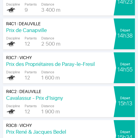
14h23
Discipline
Partants
Distance
9
3 400 m
R4C1
DEAUVILLE
|
Prix de Canapville
Départ
14h38
Discipline
Partants
Distance
12
2 500 m
R3C7
VICHY
|
Prix des Propriétaires de Paray-le-Fresil
Départ
14h55
Discipline
Partants
Distance
12
1 600 m
R4C2
DEAUVILLE
|
Cavalassur - Prix d'Isigny
Départ
15h13
Discipline
Partants
Distance
12
1 900 m
R3C8
VICHY
|
Prix René & Jacques Bedel
Départ
15h34