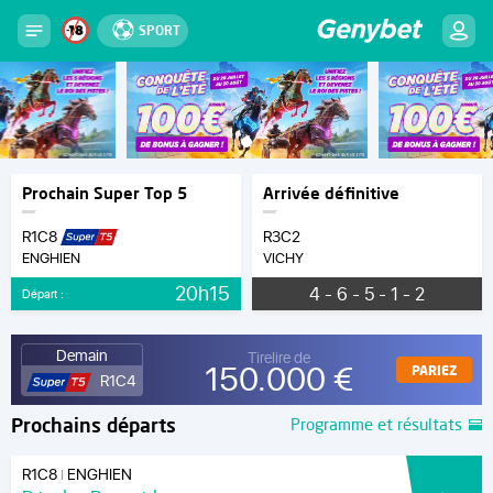
SPORT
Prochain Super Top 5
Arrivée définitive
R1C8
R3C2
ENGHIEN
VICHY
20h15
4 - 6 - 5 - 1 - 2
Départ :
Demain
Tirelire de
150.000 €
PARIEZ
R1C4
Prochains départs
Programme et résultats
R1C8
ENGHIEN
|