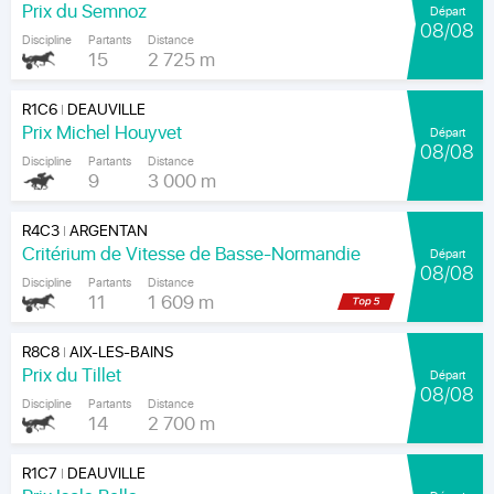
Prix du Semnoz
Départ
08/08
Discipline
Partants
Distance
15
2 725 m
R1C6
DEAUVILLE
|
Prix Michel Houyvet
Départ
08/08
Discipline
Partants
Distance
9
3 000 m
R4C3
ARGENTAN
|
Critérium de Vitesse de Basse-Normandie
Départ
08/08
Discipline
Partants
Distance
11
1 609 m
R8C8
AIX-LES-BAINS
|
Prix du Tillet
Départ
08/08
Discipline
Partants
Distance
14
2 700 m
R1C7
DEAUVILLE
|