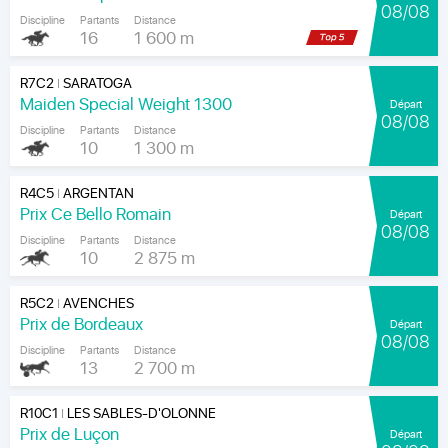
08/08
Discipline
Partants
Distance
16
1 600 m
R7C2
SARATOGA
|
Maiden Special Weight 1300
Départ
08/08
Discipline
Partants
Distance
10
1 300 m
R4C5
ARGENTAN
|
Prix Ce Bello Romain
Départ
08/08
Discipline
Partants
Distance
10
2 875 m
R5C2
AVENCHES
|
Prix de Bordeaux
Départ
08/08
Discipline
Partants
Distance
13
2 700 m
R10C1
LES SABLES-D'OLONNE
|
Prix de Luçon
Départ