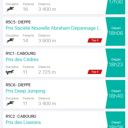
17h30
Discipline
Partants
Distance
16
3 400 m
R5C5
DIEPPE
|
Prix Société Nouvelle Abraham Dépannage (Prix Arenice)
Départ
18h06
Discipline
Partants
Distance
14
3 900 m
R1C1
CABOURG
|
Prix des Cèdres
Départ
18h23
Discipline
Partants
Distance
11
2 725 m
R5C6
DIEPPE
|
Prix Deep Jumping
Départ
18h40
Discipline
Partants
Distance
11
3 400 m
R1C2
CABOURG
|
Prix des Liserons
Départ
18h58