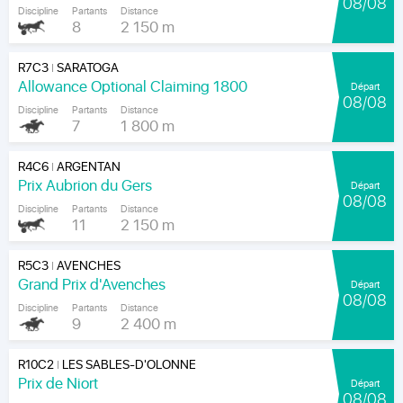
08/08
Discipline
Partants
Distance
8
2 150 m
R7C3
SARATOGA
|
Allowance Optional Claiming 1800
Départ
08/08
Discipline
Partants
Distance
7
1 800 m
R4C6
ARGENTAN
|
Prix Aubrion du Gers
Départ
08/08
Discipline
Partants
Distance
11
2 150 m
R5C3
AVENCHES
|
Grand Prix d'Avenches
Départ
08/08
Discipline
Partants
Distance
9
2 400 m
R10C2
LES SABLES-D'OLONNE
|
Prix de Niort
Départ
08/08