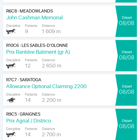
R6C8
MEADOWLANDS
|
John Cashman Memorial
Départ
08/08
Discipline
Partants
Distance
9
1 609 m
R10C6
LES SABLES-D'OLONNE
|
Prix Rantière Batiment (gr A)
Départ
08/08
Discipline
Partants
Distance
12
2 650 m
R7C7
SARATOGA
|
Allowance Optional Claiming 2200
Départ
08/08
Discipline
Partants
Distance
14
2 200 m
R9C5
GRAIGNES
|
Prix Agrial / Districo
Départ
08/08
Discipline
Partants
Distance
14
2 700 m