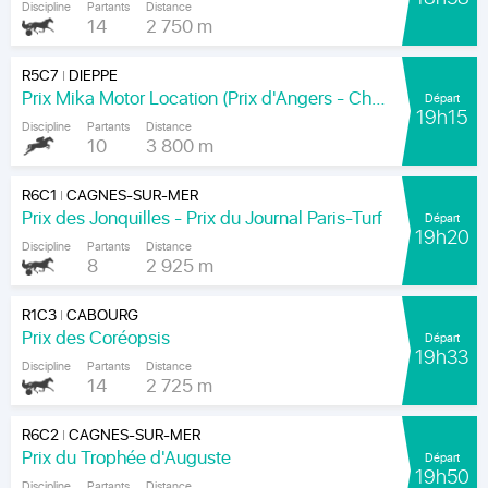
Discipline
Partants
Distance
14
2 750 m
R5C7
DIEPPE
|
Prix Mika Motor Location (Prix d'Angers - Chamionnat Paris-Turf des Apprentis-Jeunes-Jockeys)
Départ
19h15
Discipline
Partants
Distance
10
3 800 m
R6C1
CAGNES-SUR-MER
|
Prix des Jonquilles - Prix du Journal Paris-Turf
Départ
19h20
Discipline
Partants
Distance
8
2 925 m
R1C3
CABOURG
|
Prix des Coréopsis
Départ
19h33
Discipline
Partants
Distance
14
2 725 m
R6C2
CAGNES-SUR-MER
|
Prix du Trophée d'Auguste
Départ
19h50
Discipline
Partants
Distance