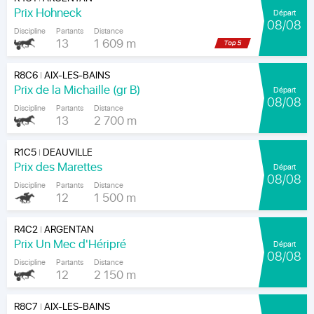
Prix Hohneck
Départ
08/08
Discipline
Partants
Distance
13
1 609 m
R8C6
AIX-LES-BAINS
|
Prix de la Michaille (gr B)
Départ
08/08
Discipline
Partants
Distance
13
2 700 m
R1C5
DEAUVILLE
|
Prix des Marettes
Départ
08/08
Discipline
Partants
Distance
12
1 500 m
R4C2
ARGENTAN
|
Prix Un Mec d'Héripré
Départ
08/08
Discipline
Partants
Distance
12
2 150 m
R8C7
AIX-LES-BAINS
|