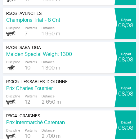
R5C6
AVENCHES
|
Champions Trial - 8 Cnt
Départ
08/08
Discipline
Partants
Distance
7
1 950 m
R7C6
SARATOGA
|
Maiden Special Weight 1300
Départ
08/08
Discipline
Partants
Distance
10
1 300 m
R10C5
LES SABLES-D'OLONNE
|
Prix Charles Fournier
Départ
08/08
Discipline
Partants
Distance
12
2 650 m
R9C4
GRAIGNES
|
Prix Intermarché Carentan
Départ
08/08
Discipline
Partants
Distance
10
2 700 m