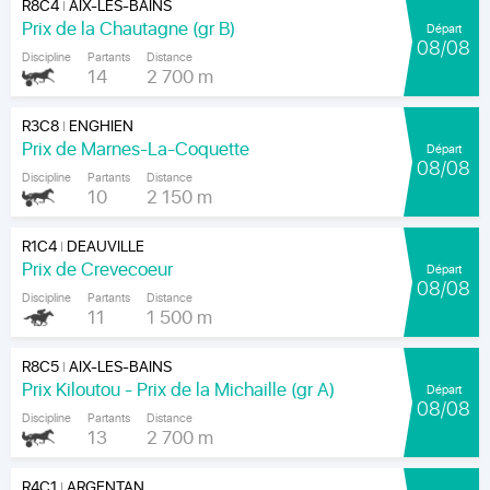
R8C4
AIX-LES-BAINS
|
Prix de la Chautagne (gr B)
Départ
08/08
Discipline
Partants
Distance
14
2 700 m
R3C8
ENGHIEN
|
Prix de Marnes-La-Coquette
Départ
08/08
Discipline
Partants
Distance
10
2 150 m
R1C4
DEAUVILLE
|
Prix de Crevecoeur
Départ
08/08
Discipline
Partants
Distance
11
1 500 m
R8C5
AIX-LES-BAINS
|
Prix Kiloutou - Prix de la Michaille (gr A)
Départ
08/08
Discipline
Partants
Distance
13
2 700 m
R4C1
ARGENTAN
|