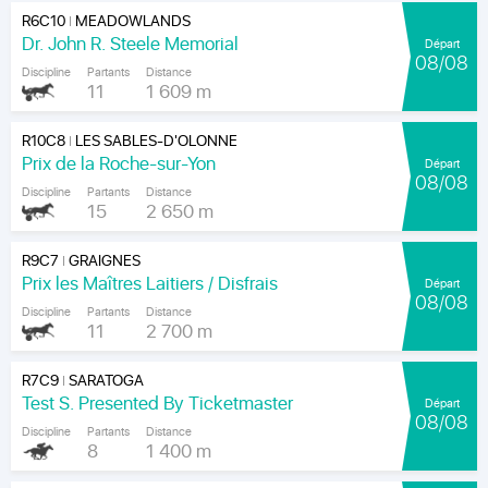
R6C10
MEADOWLANDS
|
Dr. John R. Steele Memorial
Départ
08/08
Discipline
Partants
Distance
11
1 609 m
R10C8
LES SABLES-D'OLONNE
|
Prix de la Roche-sur-Yon
Départ
08/08
Discipline
Partants
Distance
15
2 650 m
R9C7
GRAIGNES
|
Prix les Maîtres Laitiers / Disfrais
Départ
08/08
Discipline
Partants
Distance
11
2 700 m
R7C9
SARATOGA
|
Test S. Presented By Ticketmaster
Départ
08/08
Discipline
Partants
Distance
8
1 400 m