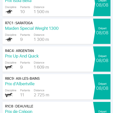
Prix Isola Bella
Départ
08/08
Discipline
Partants
Distance
10
1 500 m
R7C1
SARATOGA
|
Maiden Special Weight 1300
Départ
08/08
Discipline
Partants
Distance
9
1 300 m
R4C4
ARGENTAN
|
Prix Up And Quick
Départ
08/08
Discipline
Partants
Distance
9
1 609 m
R8C9
AIX-LES-BAINS
|
Prix d'Albertville
Départ
08/08
Discipline
Partants
Distance
11
2 725 m
R1C8
DEAUVILLE
|
Prix de Crépon
Départ