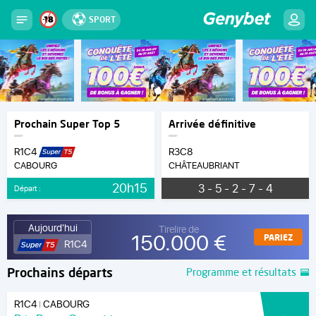
SPORT
Prochain Super Top 5
Arrivée définitive
R1C4
R3C8
CABOURG
CHÂTEAUBRIANT
20h15
3 - 5 - 2 - 7 - 4
Départ :
Aujourd'hui
Tirelire de
150.000 €
PARIEZ
R1C4
Prochains départs
Programme et résultats
R1C4
CABOURG
|