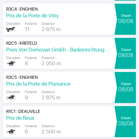
R3C4
ENGHIEN
|
Prix de la Porte de Vitry
Départ
08/08
Discipline
Partants
Distance
11
2 875 m
R2C5
KREFELD
|
Preis Von Domovari Gmbh - Badeinrichtung Auf Mass
Départ
08/08
Discipline
Partants
Distance
8
2 050 m
R3C5
ENGHIEN
|
Prix de la Porte de Plaisance
Départ
08/08
Discipline
Partants
Distance
9
2 875 m
R1C1
DEAUVILLE
|
Prix de Reux
Départ
08/08
Discipline
Partants
Distance
6
2 500 m