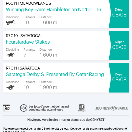
R6C11
MEADOWLANDS
|
Winning Key Farm Hambletonian No.101 - Final
Départ
08/08
Discipline
Partants
Distance
10
1 609 m
R7C10
SARATOGA
|
Fourstardave Stakes
Départ
08/08
Discipline
Partants
Distance
7
1 600 m
R7C11
SARATOGA
|
Saratoga Derby S. Presented By Qatar Racing
Départ
08/08
Discipline
Partants
Distance
10
1 900 m
Naviguez vers le site internet classique de GENYBET
Toute personne peut demander à être interdite de jeux. Cette demande est formée auprès de l'Autorité