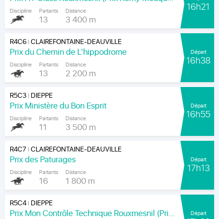
16h21
Discipline
Partants
Distance
13
3 400 m
R4C6
CLAIREFONTAINE-DEAUVILLE
|
Prix du Chemin de L'hippodrome
Départ
16h38
Discipline
Partants
Distance
13
2 200 m
R5C3
DIEPPE
|
Prix Ministère du Bon Esprit
Départ
16h55
Discipline
Partants
Distance
11
3 500 m
R4C7
CLAIREFONTAINE-DEAUVILLE
|
Prix des Paturages
Départ
17h13
Discipline
Partants
Distance
16
1 800 m
R5C4
DIEPPE
|
Prix Mon Contrôle Technique Rouxmesnil (Prix Jean de la Rochefoucauld)
Départ