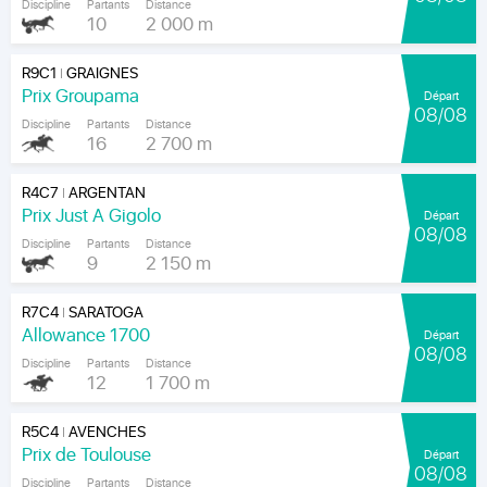
Discipline
Partants
Distance
10
2 000 m
R9C1
GRAIGNES
|
Prix Groupama
Départ
08/08
Discipline
Partants
Distance
16
2 700 m
R4C7
ARGENTAN
|
Prix Just A Gigolo
Départ
08/08
Discipline
Partants
Distance
9
2 150 m
R7C4
SARATOGA
|
Allowance 1700
Départ
08/08
Discipline
Partants
Distance
12
1 700 m
R5C4
AVENCHES
|
Prix de Toulouse
Départ
08/08
Discipline
Partants
Distance