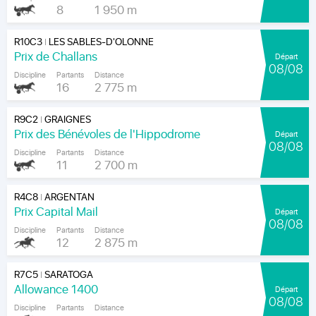
8
1 950 m
R10C3
LES SABLES-D'OLONNE
|
Prix de Challans
Départ
08/08
Discipline
Partants
Distance
16
2 775 m
R9C2
GRAIGNES
|
Prix des Bénévoles de l'Hippodrome
Départ
08/08
Discipline
Partants
Distance
11
2 700 m
R4C8
ARGENTAN
|
Prix Capital Mail
Départ
08/08
Discipline
Partants
Distance
12
2 875 m
R7C5
SARATOGA
|
Allowance 1400
Départ
08/08
Discipline
Partants
Distance