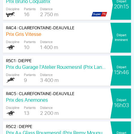
Prix Bruno Coquatrix
Départ
20h15
Discipline
Partants
Distance
16
2 750 m
R4C4
CLAIREFONTAINE-DEAUVILLE
|
Prix Gris Vitesse
Départ
Imminent
Discipline
Partants
Distance
10
1 400 m
R5C1
DIEPPE
|
Prix du Garage l'Atelier Rouxmesnil (Prix Lands End)
Départ
15h46
Discipline
Partants
Distance
9
3 400 m
R4C5
CLAIREFONTAINE-DEAUVILLE
|
Prix des Anemones
Départ
16h03
Discipline
Partants
Distance
13
2 200 m
R5C2
DIEPPE
|
Prix A+ Glass Rouxmesnil (Prix Remy Mouquet)
Départ