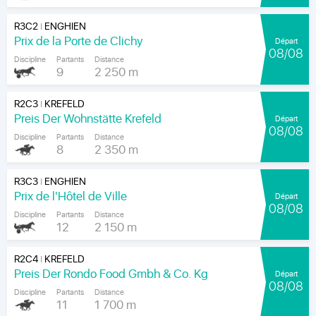
R3C2
ENGHIEN
|
Prix de la Porte de Clichy
Départ
08/08
Discipline
Partants
Distance
9
2 250 m
R2C3
KREFELD
|
Preis Der Wohnstätte Krefeld
Départ
08/08
Discipline
Partants
Distance
8
2 350 m
R3C3
ENGHIEN
|
Prix de l'Hôtel de Ville
Départ
08/08
Discipline
Partants
Distance
12
2 150 m
R2C4
KREFELD
|
Preis Der Rondo Food Gmbh & Co. Kg
Départ
08/08
Discipline
Partants
Distance
11
1 700 m