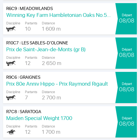
R6C9
MEADOWLANDS
|
Winning Key Farm Hambletonian Oaks No.56 - Final
Départ
08/08
Discipline
Partants
Distance
10
1 609 m
R10C7
LES SABLES-D'OLONNE
|
Prix de Saint-Jean-de-Monts (gr B)
Départ
08/08
Discipline
Partants
Distance
12
2 650 m
R9C6
GRAIGNES
|
Prix 80e Anniv Hippo - Prix Raymond Rigault
Départ
08/08
Discipline
Partants
Distance
7
2 700 m
R7C8
SARATOGA
|
Maiden Special Weight 1700
Départ
08/08
Discipline
Partants
Distance
12
1 700 m