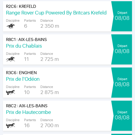
R2C6
KREFELD
|
Range Rover Cup Powered By Britcars Krefeld
Départ
08/08
Discipline
Partants
Distance
6
2 350 m
R8C1
AIX-LES-BAINS
|
Prix du Chablais
Départ
08/08
Discipline
Partants
Distance
11
2 725 m
R3C6
ENGHIEN
|
Prix de l'Odéon
Départ
08/08
Discipline
Partants
Distance
10
2 875 m
R8C2
AIX-LES-BAINS
|
Prix de Hautecombe
Départ
08/08
Discipline
Partants
Distance
16
2 700 m