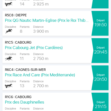
14
2 925 m
R5C8
DIEPPE
|
Prix QG Nautic Martin-Eglise (Prix le Roi Thibault)
Départ
19h50
Discipline
Partants
Distance
8
3 900 m
R1C5
CABOURG
|
Prix Cabourg Jet (Prix Cardères)
Départ
20h45
Discipline
Partants
Distance
11
2 750 m
R6C4
CAGNES-SUR-MER
|
Prix Race And Care (Prix Mediterranée)
Départ
20h50
Discipline
Partants
Distance
13
2 700 m
R1C6
CABOURG
|
Prix des Dauphinelles
Départ
21h15
Discipline
Partants
Distance