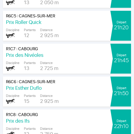
13
2 050 m
R6C5
CAGNES-SUR-MER
|
Prix Roller Quick
Départ
21h20
Discipline
Partants
Distance
12
2 925 m
R1C7
CABOURG
|
Prix des Nivéoles
Départ
21h45
Discipline
Partants
Distance
13
2 725 m
R6C6
CAGNES-SUR-MER
|
Prix Esther Duflo
Départ
21h50
Discipline
Partants
Distance
15
2 925 m
R1C8
CABOURG
|
Prix des Ifs
Départ
22h10
Discipline
Partants
Distance