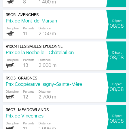
8
1 400 m
R5C5
AVENCHES
|
Prix de Mont-de-Marsan
Départ
08/08
Discipline
Partants
Distance
11
2 150 m
R10C4
LES SABLES-D'OLONNE
|
Prix de la Rochelle - Châtelaillon
Départ
08/08
Discipline
Partants
Distance
13
2 000 m
R9C3
GRAIGNES
|
Prix Coopérative Isigny-Sainte-Mère
Départ
08/08
Discipline
Partants
Distance
12
2 700 m
R6C7
MEADOWLANDS
|
Prix de Vincennes
Départ
08/08
Discipline
Partants
Distance
11
1 609 m