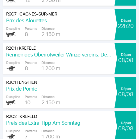
12
2 750 m
R6C7
CAGNES-SUR-MER
|
Prix des Alouettes
Départ
22h20
Discipline
Partants
Distance
8
2 150 m
R2C1
KREFELD
|
Rennen des Oberrotweiler Winzervereins. Der Klassiker Am Kaiser.
Départ
08/08
Discipline
Partants
Distance
8
1 200 m
R3C1
ENGHIEN
|
Prix de Pornic
Départ
08/08
Discipline
Partants
Distance
10
2 150 m
R2C2
KREFELD
|
Preis des Extra Tipp Am Sonntag
Départ
08/08
Discipline
Partants
Distance
7
1 700 m