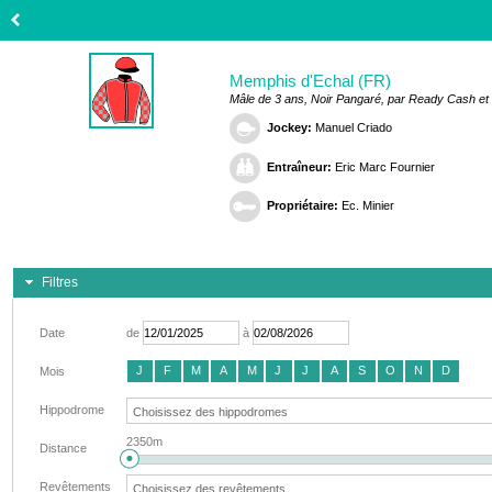
Memphis d'Echal (FR)
Mâle de 3 ans, Noir Pangaré, par Ready Cash et 
Jockey:
Manuel Criado
Entraîneur:
Eric Marc Fournier
Propriétaire:
Ec. Minier
Filtres
Date
de
à
J
F
M
A
M
J
J
A
S
O
N
D
Mois
Hippodrome
2350m
Distance
Revêtements