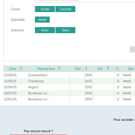
Corde
Droite
Gauche
Spécialité
Attelé
Autostart
Avec
Sans
Date
Hippodrome
Dist.
Par.
C.
Spé.
02/08/26
Questembert
2500
D
Attelé
11/05/25
Cherbourg
2625
G
Attelé
02/04/25
Angers
2350
D
Attelé
09/02/25
Bordeaux-Le .
2550
D
Attelé
12/01/25
Bordeaux-Le .
2650
D
Attelé
Pour accéder à
Pas encore inscrit ?