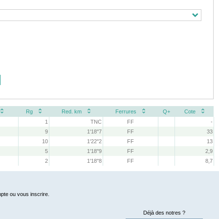
Rg
Red. km
Ferrures
Q+
Cote
1
TNC
FF
-
9
1'18''7
FF
33
10
1'22''2
FF
13
5
1'18''9
FF
2,9
2
1'18''8
FF
8,7
pte ou vous inscrire.
Déjà des notres ?