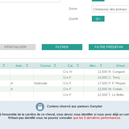
Driver
Quinté
Q+
RÉINITIALISER
FILTRER
FILTRE PRÉDÉFINI
Auto.
Course
Cat.
Alloc.
Driver
Crs H
12,500
R. Congard
Crs F
14,500
C. Terry
A
Nationale
Crs F
17,500
P. P. Ploquin
A
Crs F
12,500
M. Criado
Crs F
12,500
T. Le Beller
Contenu réservé aux parieurs Genybet
 l'ensemble de la carrière de ce cheval, vous devez vous identifier si vous avez déjà un com
N'étant pas identifié vous ne pouvez consulter
que les 5 dernières performances.