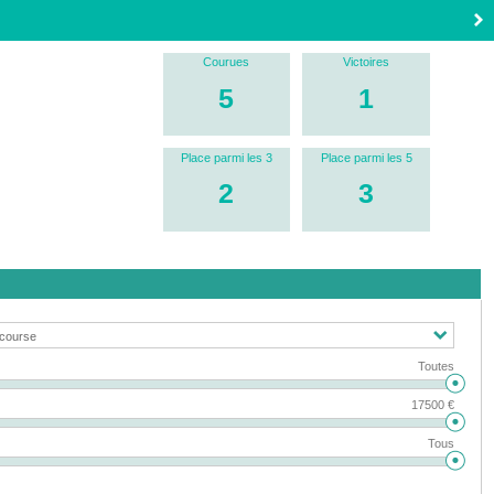
Courues
Victoires
5
1
Place parmi les 3
Place parmi les 5
2
3
Toutes
17500 €
Tous