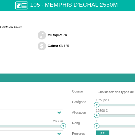
105 - MEMPHIS D'ECHAL 2550M
Calda du Vivier
Musique:
2a
Gains:
€3,125
Course
Groupe I
Catégorie
12500 €
Allocation
2650m
1
Rang
FF
Ferrures