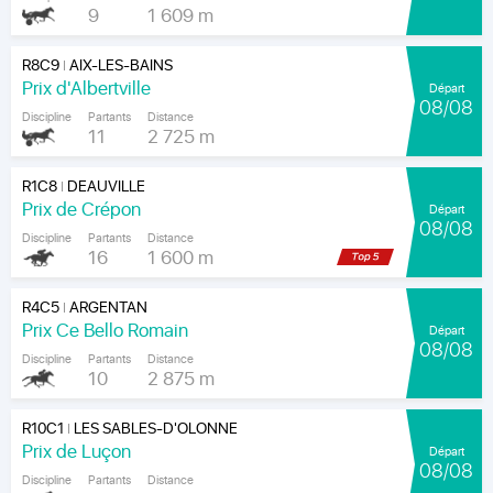
9
1 609 m
R8C9
AIX-LES-BAINS
|
Prix d'Albertville
Départ
08/08
Discipline
Partants
Distance
11
2 725 m
R1C8
DEAUVILLE
|
Prix de Crépon
Départ
08/08
Discipline
Partants
Distance
16
1 600 m
R4C5
ARGENTAN
|
Prix Ce Bello Romain
Départ
08/08
Discipline
Partants
Distance
10
2 875 m
R10C1
LES SABLES-D'OLONNE
|
Prix de Luçon
Départ
08/08
Discipline
Partants
Distance