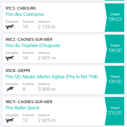
R1C3
CABOURG
|
Prix des Coréopsis
Départ
19h33
Discipline
Partants
Distance
14
2 725 m
R6C2
CAGNES-SUR-MER
|
Prix du Trophée d'Auguste
Départ
19h50
Discipline
Partants
Distance
14
2 925 m
R5C8
DIEPPE
|
Prix QG Nautic Martin-Eglise (Prix le Roi Thibault)
Départ
19h50
Discipline
Partants
Distance
8
3 900 m
R6C5
CAGNES-SUR-MER
|
Prix Roller Quick
Départ
21h20
Discipline
Partants
Distance
12
2 925 m