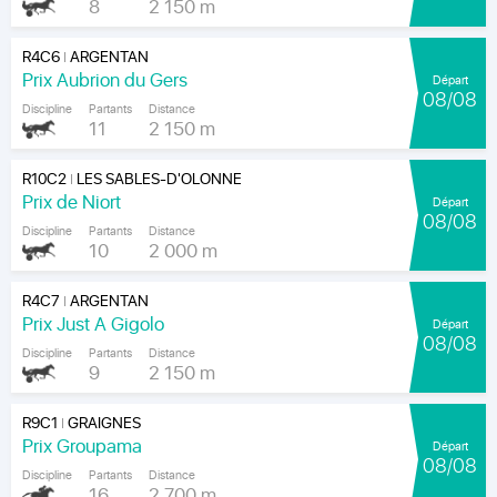
8
2 150 m
R4C6
ARGENTAN
|
Prix Aubrion du Gers
Départ
08/08
Discipline
Partants
Distance
11
2 150 m
R10C2
LES SABLES-D'OLONNE
|
Prix de Niort
Départ
08/08
Discipline
Partants
Distance
10
2 000 m
R4C7
ARGENTAN
|
Prix Just A Gigolo
Départ
08/08
Discipline
Partants
Distance
9
2 150 m
R9C1
GRAIGNES
|
Prix Groupama
Départ
08/08
Discipline
Partants
Distance
16
2 700 m