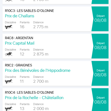
R10C3
LES SABLES-D'OLONNE
|
Prix de Challans
Départ
08/08
Discipline
Partants
Distance
16
2 775 m
R4C8
ARGENTAN
|
Prix Capital Mail
Départ
08/08
Discipline
Partants
Distance
12
2 875 m
R9C2
GRAIGNES
|
Prix des Bénévoles de l'Hippodrome
Départ
08/08
Discipline
Partants
Distance
11
2 700 m
R10C4
LES SABLES-D'OLONNE
|
Prix de la Rochelle - Châtelaillon
Départ
08/08
Discipline
Partants
Distance
13
2 000 m