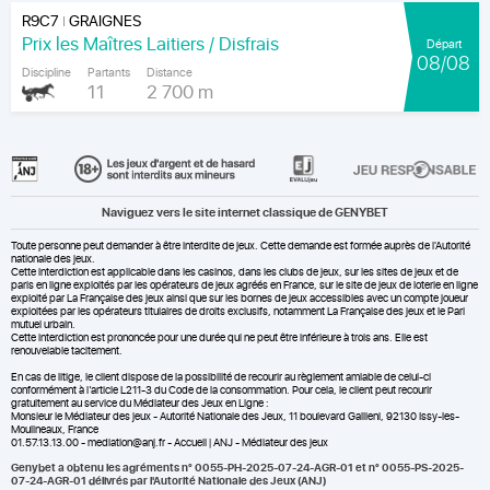
R9C7
GRAIGNES
|
Prix les Maîtres Laitiers / Disfrais
Départ
08/08
Discipline
Partants
Distance
11
2 700 m
Naviguez vers le site internet classique de GENYBET
Toute personne peut demander à être interdite de jeux. Cette demande est formée auprès de l'Autorité
nationale des jeux.
Cette interdiction est applicable dans les casinos, dans les clubs de jeux, sur les sites de jeux et de
paris en ligne exploités par les opérateurs de jeux agréés en France, sur le site de jeux de loterie en ligne
exploité par La Française des jeux ainsi que sur les bornes de jeux accessibles avec un compte joueur
exploitées par les opérateurs titulaires de droits exclusifs, notamment La Française des jeux et le Pari
mutuel urbain.
Cette interdiction est prononcée pour une durée qui ne peut être inférieure à trois ans. Elle est
renouvelable tacitement.
En cas de litige, le client dispose de la possibilité de recourir au règlement amiable de celui-ci
conformément à l’article L211-3 du Code de la consommation. Pour cela, le client peut recourir
gratuitement au service du Médiateur des Jeux en Ligne :
Monsieur le Médiateur des jeux - Autorité Nationale des Jeux, 11 boulevard Gallieni, 92130 Issy-les-
Moulineaux, France
01.57.13.13.00 - mediation@anj.fr -
Accueil | ANJ - Médiateur des jeux
Genybet a obtenu les agréments n° 0055-PH-2025-07-24-AGR-01 et n° 0055-PS-2025-
07-24-AGR-01 délivrés par l'Autorité Nationale des Jeux (ANJ)