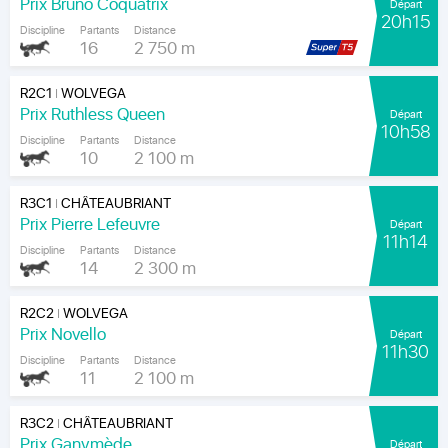
Prix Bruno Coquatrix
Départ
20h15
Discipline
Partants
Distance
16
2 750 m
R2C1
WOLVEGA
|
Prix Ruthless Queen
Départ
10h58
Discipline
Partants
Distance
10
2 100 m
R3C1
CHÂTEAUBRIANT
|
Prix Pierre Lefeuvre
Départ
11h14
Discipline
Partants
Distance
14
2 300 m
R2C2
WOLVEGA
|
Prix Novello
Départ
11h30
Discipline
Partants
Distance
11
2 100 m
R3C2
CHÂTEAUBRIANT
|
Prix Ganymède
Départ