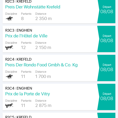
R2C3
KREFELD
|
Preis Der Wohnstätte Krefeld
Départ
08/08
Discipline
Partants
Distance
8
2 350 m
R3C3
ENGHIEN
|
Prix de l'Hôtel de Ville
Départ
08/08
Discipline
Partants
Distance
12
2 150 m
R2C4
KREFELD
|
Preis Der Rondo Food Gmbh & Co. Kg
Départ
08/08
Discipline
Partants
Distance
11
1 700 m
R3C4
ENGHIEN
|
Prix de la Porte de Vitry
Départ
08/08
Discipline
Partants
Distance
11
2 875 m
R2C5
KREFELD
|