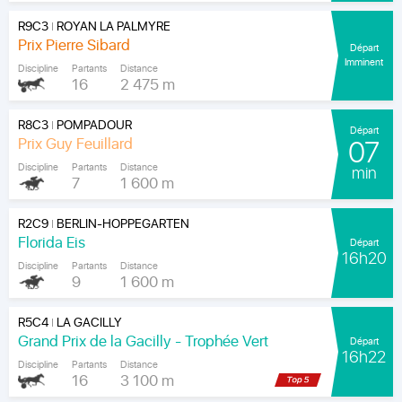
R9C3
ROYAN LA PALMYRE
|
Prix Pierre Sibard
Départ
Imminent
Discipline
Partants
Distance
16
2 475 m
R8C3
POMPADOUR
|
Départ
Prix Guy Feuillard
07
Discipline
Partants
Distance
min
7
1 600 m
R2C9
BERLIN-HOPPEGARTEN
|
Florida Eis
Départ
16h20
Discipline
Partants
Distance
9
1 600 m
R5C4
LA GACILLY
|
Grand Prix de la Gacilly - Trophée Vert
Départ
16h22
Discipline
Partants
Distance
16
3 100 m