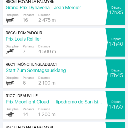
R9C6
ROYAN LA PALMYRE
|
Grand Prix Dynavena - Jean Mercier
Départ
17h35
Discipline
Partants
Distance
16
2 475 m
R8C6
POMPADOUR
|
Prix Louis Reillier
Départ
17h40
Discipline
Partants
Distance
7
4 500 m
R6C1
MÖNCHENGLADBACH
|
Start Zum Sonntagsausklang
Départ
17h45
Discipline
Partants
Distance
6
2 100 m
R1C7
DEAUVILLE
|
Prix Moonlight Cloud - Hipodromo de San Isidro
Départ
17h50
Discipline
Partants
Distance
14
1 200 m
R9C7
ROYAN LA PALMYRE
|