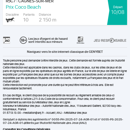
R5C7
CAGNES-SUR-MER
|
Prix Coco Beach
Départ
10/08
Discipline
Partants
Distance
10
2 150 m
Naviguez vers le site internet classique de GENYBET
Toute personne peut demander à être interdite de jeux. Cette demande est formée auprès de l'Autorité
nationale des jeux.
Cette interdiction est applicable dans les casinos, dans les clubs de jeux, sur les sites de jeux et de
paris en ligne exploités par les opérateurs de jeux agréés en France, sur le site de jeux de loterie en ligne
exploité par La Française des jeux ainsi que sur les bornes de jeux accessibles avec un compte joueur
exploitées par les opérateurs titulaires de droits exclusifs, notamment La Française des jeux et le Pari
mutuel urbain.
Cette interdiction est prononcée pour une durée qui ne peut être inférieure à trois ans. Elle est
renouvelable tacitement.
En cas de litige, le client dispose de la possibilité de recourir au règlement amiable de celui-ci
conformément à l’article L211-3 du Code de la consommation. Pour cela, le client peut recourir
gratuitement au service du Médiateur des Jeux en Ligne :
Monsieur le Médiateur des jeux - Autorité Nationale des Jeux, 11 boulevard Gallieni, 92130 Issy-les-
Moulineaux, France
01.57.13.13.00 - mediation@anj.fr -
Accueil | ANJ - Médiateur des jeux
Genybet a obtenu les agréments n° 0055-PH-2025-07-24-AGR-01 et n° 0055-PS-2025-
07-24-AGR-01 délivrés par l'Autorité Nationale des Jeux (ANJ)
Consulter les Conditions Générales