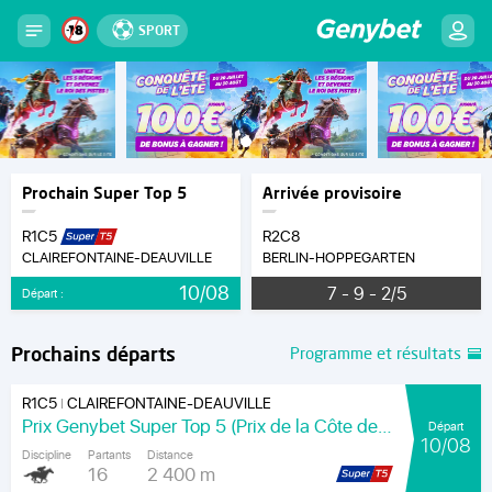
SPORT
Prochain Super Top 5
Arrivée provisoire
R1C5
R2C8
CLAIREFONTAINE-DEAUVILLE
BERLIN-HOPPEGARTEN
10/08
7 - 9 - 2/5
Départ :
Prochains départs
Programme et résultats
R1C5
CLAIREFONTAINE-DEAUVILLE
|
Prix Genybet Super Top 5 (Prix de la Côte de Nacre)
Départ
10/08
Discipline
Partants
Distance
16
2 400 m