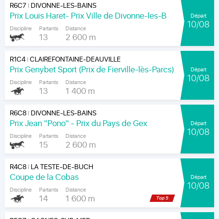
R6C7
DIVONNE-LES-BAINS
|
Prix Louis Haret- Prix Ville de Divonne-les-B
Départ
10/08
Discipline
Partants
Distance
13
2 600 m
R1C4
CLAIREFONTAINE-DEAUVILLE
|
Prix Genybet Sport (Prix de Fierville-lès-Parcs)
Départ
10/08
Discipline
Partants
Distance
13
1 400 m
R6C8
DIVONNE-LES-BAINS
|
Prix Jean "Pono" - Prix du Pays de Gex
Départ
10/08
Discipline
Partants
Distance
15
2 600 m
R4C8
LA TESTE-DE-BUCH
|
Coupe de la Cobas
Départ
10/08
Discipline
Partants
Distance
14
1 600 m