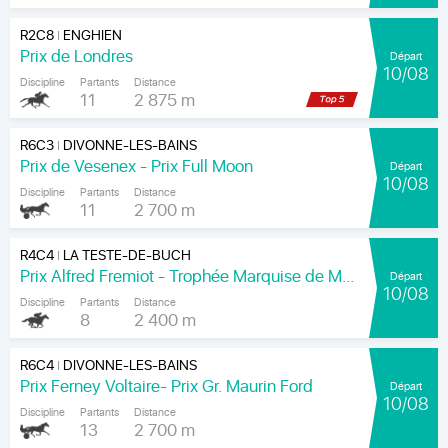
R2C8
ENGHIEN
|
Prix de Londres
Départ
10/08
Discipline
Partants
Distance
11
2 875 m
R6C3
DIVONNE-LES-BAINS
|
Prix de Vesenex - Prix Full Moon
Départ
10/08
Discipline
Partants
Distance
11
2 700 m
R4C4
LA TESTE-DE-BUCH
|
Prix Alfred Fremiot - Trophée Marquise de Moratalla
Départ
10/08
Discipline
Partants
Distance
8
2 400 m
R6C4
DIVONNE-LES-BAINS
|
Prix Ferney Voltaire- Prix Gr. Maurin Ford
Départ
10/08
Discipline
Partants
Distance
13
2 700 m