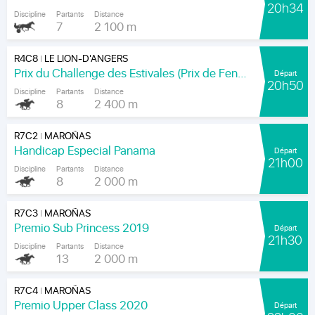
20h34
Discipline
Partants
Distance
7
2 100 m
R4C8
LE LION-D'ANGERS
|
Prix du Challenge des Estivales (Prix de Feneu)
Départ
20h50
Discipline
Partants
Distance
8
2 400 m
R7C2
MAROÑAS
|
Handicap Especial Panama
Départ
21h00
Discipline
Partants
Distance
8
2 000 m
R7C3
MAROÑAS
|
Premio Sub Princess 2019
Départ
21h30
Discipline
Partants
Distance
13
2 000 m
R7C4
MAROÑAS
|
Premio Upper Class 2020
Départ