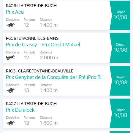
R4C6
LA TESTE-DE-BUCH
|
Prix Aca
Départ
10/08
Discipline
Partants
Distance
12
1 400 m
R6C6
DIVONNE-LES-BAINS
|
Prix de Crassy - Prix Credit Mutuel
Départ
10/08
Discipline
Partants
Distance
12
2 000 m
R1C3
CLAIREFONTAINE-DEAUVILLE
|
Prix Genybet de la Conquête de l'Eté (Prix Blangy-le-Château)
Départ
10/08
Discipline
Partants
Distance
13
1 400 m
R4C7
LA TESTE-DE-BUCH
|
Prix Duralock
Départ
10/08
Discipline
Partants
Distance
13
1 600 m