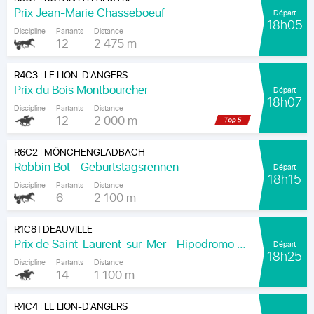
Prix Jean-Marie Chasseboeuf
Départ
18h05
Discipline
Partants
Distance
12
2 475 m
R4C3
LE LION-D'ANGERS
|
Prix du Bois Montbourcher
Départ
18h07
Discipline
Partants
Distance
12
2 000 m
R6C2
MÖNCHENGLADBACH
|
Robbin Bot - Geburtstagsrennen
Départ
18h15
Discipline
Partants
Distance
6
2 100 m
R1C8
DEAUVILLE
|
Prix de Saint-Laurent-sur-Mer - Hipodromo de Maronas
Départ
18h25
Discipline
Partants
Distance
14
1 100 m
R4C4
LE LION-D'ANGERS
|