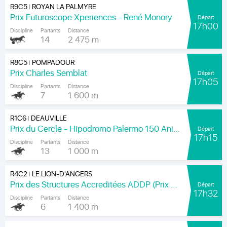
R9C5
ROYAN LA PALMYRE
|
Prix Futuroscope Xperiences - René Monory
Départ
17h00
Discipline
Partants
Distance
14
2 475 m
R8C5
POMPADOUR
|
Prix Charles Semblat
Départ
17h05
Discipline
Partants
Distance
7
1 600 m
R1C6
DEAUVILLE
|
Prix du Cercle - Hipodromo Palermo 150 Aniversario
Départ
17h15
Discipline
Partants
Distance
13
1 000 m
R4C2
LE LION-D'ANGERS
|
Prix des Structures Accreditées ADDP (Prix Léon Carabin)
Départ
17h32
Discipline
Partants
Distance
6
1 400 m