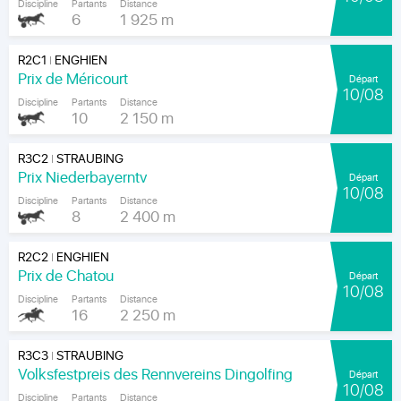
Discipline
Partants
Distance
6
1 925 m
R2C1
ENGHIEN
|
Prix de Méricourt
Départ
10/08
Discipline
Partants
Distance
10
2 150 m
R3C2
STRAUBING
|
Prix Niederbayerntv
Départ
10/08
Discipline
Partants
Distance
8
2 400 m
R2C2
ENGHIEN
|
Prix de Chatou
Départ
10/08
Discipline
Partants
Distance
16
2 250 m
R3C3
STRAUBING
|
Volksfestpreis des Rennvereins Dingolfing
Départ
10/08
Discipline
Partants
Distance