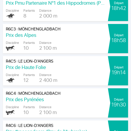
Prix Pmu Partenaire N°1 des Hippodromes (Prix du Moulin de Varennes)
Départ
18h42
Discipline
Partants
Distance
8
2 000 m
R6C3
MÖNCHENGLADBACH
|
Prix des Alpes
Départ
18h58
Discipline
Partants
Distance
10
2 100 m
R4C5
LE LION-D'ANGERS
|
Prix de Haute Folie
Départ
19h14
Discipline
Partants
Distance
12
2 400 m
R6C4
MÖNCHENGLADBACH
|
Prix des Pyrénées
Départ
19h30
Discipline
Partants
Distance
10
2 100 m
R4C6
LE LION-D'ANGERS
|