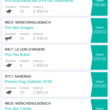
Prix #raceandcare (Prix de l'Aubinière)
Départ
19h46
Discipline
Partants
Distance
10
2 400 m
R6C5
MÖNCHENGLADBACH
|
Prix des Vosges
Départ
20h02
Discipline
Partants
Distance
10
2 100 m
R4C7
LE LION-D'ANGERS
|
Prix Pas Robin
Départ
20h18
Discipline
Partants
Distance
9
2 400 m
R7C1
MAROÑAS
|
Premio Dog Valiente 2018
Départ
20h30
Discipline
Partants
Distance
10
2 000 m
R6C6
MÖNCHENGLADBACH
|
Prix des Cimes
Départ