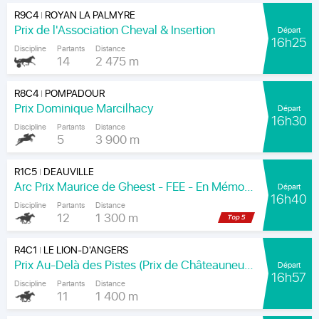
R9C4
ROYAN LA PALMYRE
|
Prix de l'Association Cheval & Insertion
Départ
16h25
Discipline
Partants
Distance
14
2 475 m
R8C4
POMPADOUR
|
Prix Dominique Marcilhacy
Départ
16h30
Discipline
Partants
Distance
5
3 900 m
R1C5
DEAUVILLE
|
Arc Prix Maurice de Gheest - FEE - En Mémoire de Louis Romanet
Départ
16h40
Discipline
Partants
Distance
12
1 300 m
R4C1
LE LION-D'ANGERS
|
Prix Au-Delà des Pistes (Prix de Châteauneuf-sur-Sarthe)
Départ
16h57
Discipline
Partants
Distance
11
1 400 m