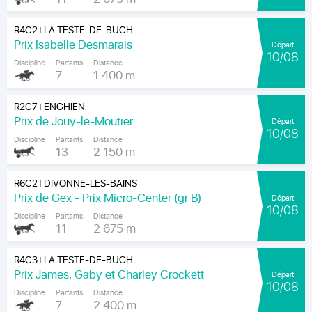
R4C2
LA TESTE-DE-BUCH
|
Prix Isabelle Desmarais
Départ
10/08
Discipline
Partants
Distance
7
1 400 m
R2C7
ENGHIEN
|
Prix de Jouy-le-Moutier
Départ
10/08
Discipline
Partants
Distance
13
2 150 m
R6C2
DIVONNE-LES-BAINS
|
Prix de Gex - Prix Micro-Center (gr B)
Départ
10/08
Discipline
Partants
Distance
11
2 675 m
R4C3
LA TESTE-DE-BUCH
|
Prix James, Gaby et Charley Crockett
Départ
10/08
Discipline
Partants
Distance
7
2 400 m