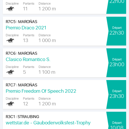
22h00
Discipline
Partants
Distance
11
1 200 m
R7C5
MAROÑAS
|
Premio Draco 2021
Départ
22h30
Discipline
Partants
Distance
13
1 000 m
R7C6
MAROÑAS
|
Clasico Romantico S.
Départ
23h00
Discipline
Partants
Distance
5
1 100 m
R7C7
MAROÑAS
|
Premio Freedom Of Speech 2022
Départ
23h30
Discipline
Partants
Distance
12
1 200 m
R3C1
STRAUBING
|
wettstar.de - Gäubodenvolksfest-Trophy
Départ
10/08