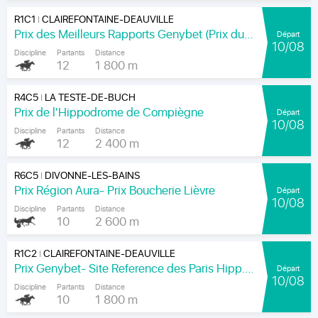
R1C1
CLAIREFONTAINE-DEAUVILLE
|
Prix des Meilleurs Rapports Genybet (Prix du Haut-Bois)
Départ
10/08
Discipline
Partants
Distance
12
1 800 m
R4C5
LA TESTE-DE-BUCH
|
Prix de l'Hippodrome de Compiègne
Départ
10/08
Discipline
Partants
Distance
12
2 400 m
R6C5
DIVONNE-LES-BAINS
|
Prix Région Aura- Prix Boucherie Lièvre
Départ
10/08
Discipline
Partants
Distance
10
2 600 m
R1C2
CLAIREFONTAINE-DEAUVILLE
|
Prix Genybet- Site Reference des Paris Hipp.(px du Domaine du H. Bois)
Départ
10/08
Discipline
Partants
Distance
10
1 800 m