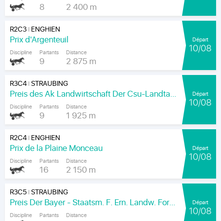
8
2 400 m
R2C3
ENGHIEN
|
Prix d'Argenteuil
Départ
10/08
Discipline
Partants
Distance
9
2 875 m
R3C4
STRAUBING
|
Preis des Ak Landwirtschaft Der Csu-Landtagsfraktion
Départ
10/08
Discipline
Partants
Distance
9
1 925 m
R2C4
ENGHIEN
|
Prix de la Plaine Monceau
Départ
10/08
Discipline
Partants
Distance
16
2 150 m
R3C5
STRAUBING
|
Preis Der Bayer - Staatsm. F. Ern. Landw. Forsten Und Tourism
Départ
10/08
Discipline
Partants
Distance