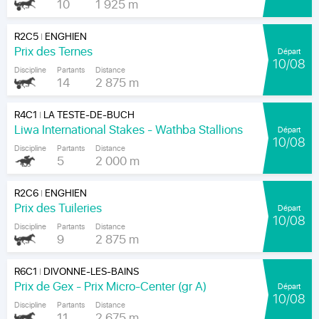
10
1 925 m
R2C5
ENGHIEN
|
Prix des Ternes
Départ
10/08
Discipline
Partants
Distance
14
2 875 m
R4C1
LA TESTE-DE-BUCH
|
Liwa International Stakes - Wathba Stallions
Départ
10/08
Discipline
Partants
Distance
5
2 000 m
R2C6
ENGHIEN
|
Prix des Tuileries
Départ
10/08
Discipline
Partants
Distance
9
2 875 m
R6C1
DIVONNE-LES-BAINS
|
Prix de Gex - Prix Micro-Center (gr A)
Départ
10/08
Discipline
Partants
Distance
11
2 675 m