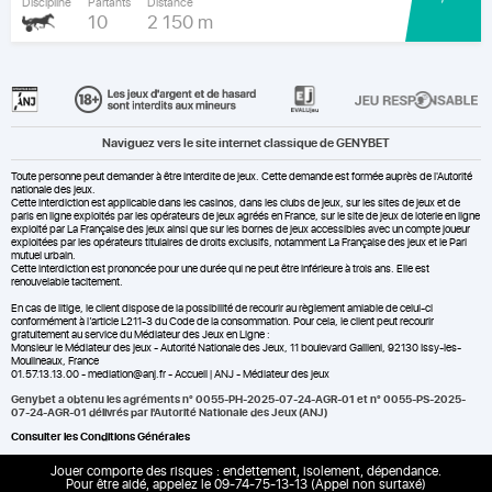
Discipline
Partants
Distance
10
2 150 m
Naviguez vers le site internet classique de GENYBET
Toute personne peut demander à être interdite de jeux. Cette demande est formée auprès de l'Autorité
nationale des jeux.
Cette interdiction est applicable dans les casinos, dans les clubs de jeux, sur les sites de jeux et de
paris en ligne exploités par les opérateurs de jeux agréés en France, sur le site de jeux de loterie en ligne
exploité par La Française des jeux ainsi que sur les bornes de jeux accessibles avec un compte joueur
exploitées par les opérateurs titulaires de droits exclusifs, notamment La Française des jeux et le Pari
mutuel urbain.
Cette interdiction est prononcée pour une durée qui ne peut être inférieure à trois ans. Elle est
renouvelable tacitement.
En cas de litige, le client dispose de la possibilité de recourir au règlement amiable de celui-ci
conformément à l’article L211-3 du Code de la consommation. Pour cela, le client peut recourir
gratuitement au service du Médiateur des Jeux en Ligne :
Monsieur le Médiateur des jeux - Autorité Nationale des Jeux, 11 boulevard Gallieni, 92130 Issy-les-
Moulineaux, France
01.57.13.13.00 - mediation@anj.fr -
Accueil | ANJ - Médiateur des jeux
Genybet a obtenu les agréments n° 0055-PH-2025-07-24-AGR-01 et n° 0055-PS-2025-
07-24-AGR-01 délivrés par l'Autorité Nationale des Jeux (ANJ)
Consulter les Conditions Générales
Jouer comporte des risques : endettement, isolement, dépendance.
Pour être aidé, appelez le 09-74-75-13-13 (Appel non surtaxé)