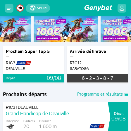
SPORT
Prochain Super Top 5
Arrivée définitive
R1C3
R7C12
DEAUVILLE
SARATOGA
09/08
6 - 2 - 3 - 8 - 7
Départ :
Prochains départs
Programme et résultats
R1C3
DEAUVILLE
|
Grand Handicap de Deauville
Départ
09/08
Discipline
Partants
Distance
20
1 600 m