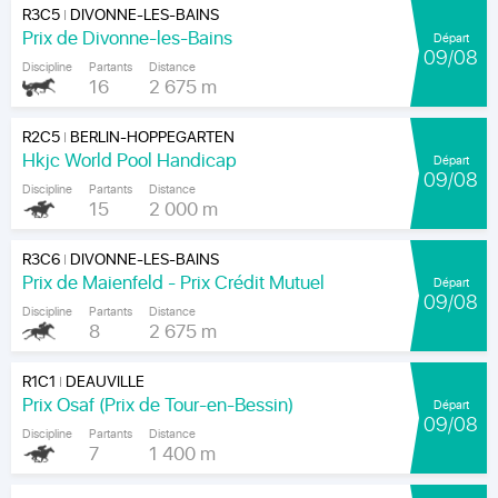
R3C5
DIVONNE-LES-BAINS
|
Prix de Divonne-les-Bains
Départ
09/08
Discipline
Partants
Distance
16
2 675 m
R2C5
BERLIN-HOPPEGARTEN
|
Hkjc World Pool Handicap
Départ
09/08
Discipline
Partants
Distance
15
2 000 m
R3C6
DIVONNE-LES-BAINS
|
Prix de Maienfeld - Prix Crédit Mutuel
Départ
09/08
Discipline
Partants
Distance
8
2 675 m
R1C1
DEAUVILLE
|
Prix Osaf (Prix de Tour-en-Bessin)
Départ
09/08
Discipline
Partants
Distance
7
1 400 m