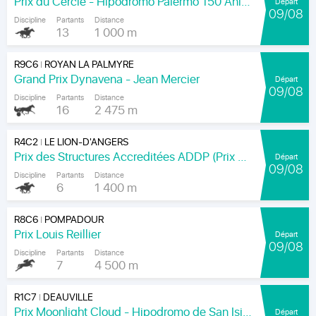
Prix du Cercle - Hipodromo Palermo 150 Aniversario
Départ
09/08
Discipline
Partants
Distance
13
1 000 m
R9C6
ROYAN LA PALMYRE
|
Grand Prix Dynavena - Jean Mercier
Départ
09/08
Discipline
Partants
Distance
16
2 475 m
R4C2
LE LION-D'ANGERS
|
Prix des Structures Accreditées ADDP (Prix Léon Carabin)
Départ
09/08
Discipline
Partants
Distance
6
1 400 m
R8C6
POMPADOUR
|
Prix Louis Reillier
Départ
09/08
Discipline
Partants
Distance
7
4 500 m
R1C7
DEAUVILLE
|
Prix Moonlight Cloud - Hipodromo de San Isidro
Départ