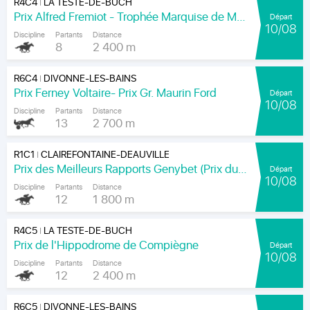
R4C4
LA TESTE-DE-BUCH
|
Prix Alfred Fremiot - Trophée Marquise de Moratalla
Départ
10/08
Discipline
Partants
Distance
8
2 400 m
R6C4
DIVONNE-LES-BAINS
|
Prix Ferney Voltaire- Prix Gr. Maurin Ford
Départ
10/08
Discipline
Partants
Distance
13
2 700 m
R1C1
CLAIREFONTAINE-DEAUVILLE
|
Prix des Meilleurs Rapports Genybet (Prix du Haut-Bois)
Départ
10/08
Discipline
Partants
Distance
12
1 800 m
R4C5
LA TESTE-DE-BUCH
|
Prix de l'Hippodrome de Compiègne
Départ
10/08
Discipline
Partants
Distance
12
2 400 m
R6C5
DIVONNE-LES-BAINS
|