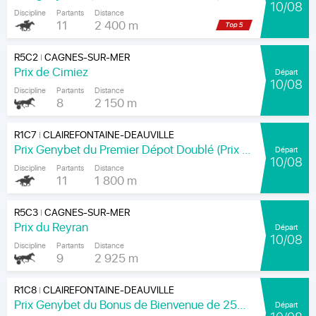
10/08
Discipline
Partants
Distance
11
2 400 m
R5C2
CAGNES-SUR-MER
|
Prix de Cimiez
Départ
10/08
Discipline
Partants
Distance
8
2 150 m
R1C7
CLAIREFONTAINE-DEAUVILLE
|
Prix Genybet du Premier Dépot Doublé (Prix The Wonder)
Départ
10/08
Discipline
Partants
Distance
11
1 800 m
R5C3
CAGNES-SUR-MER
|
Prix du Reyran
Départ
10/08
Discipline
Partants
Distance
9
2 925 m
R1C8
CLAIREFONTAINE-DEAUVILLE
|
Prix Genybet du Bonus de Bienvenue de 250 Euros (Prix Ramsin)
Départ