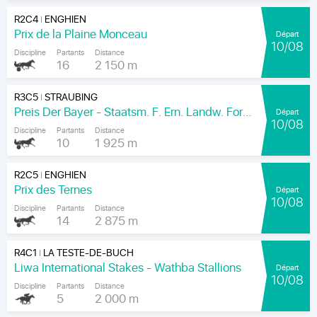
R2C4
ENGHIEN
|
Prix de la Plaine Monceau
Départ
10/08
Discipline
Partants
Distance
16
2 150 m
R3C5
STRAUBING
|
Preis Der Bayer - Staatsm. F. Ern. Landw. Forsten Und Tourism
Départ
10/08
Discipline
Partants
Distance
10
1 925 m
R2C5
ENGHIEN
|
Prix des Ternes
Départ
10/08
Discipline
Partants
Distance
14
2 875 m
R4C1
LA TESTE-DE-BUCH
|
Liwa International Stakes - Wathba Stallions
Départ
10/08
Discipline
Partants
Distance
5
2 000 m