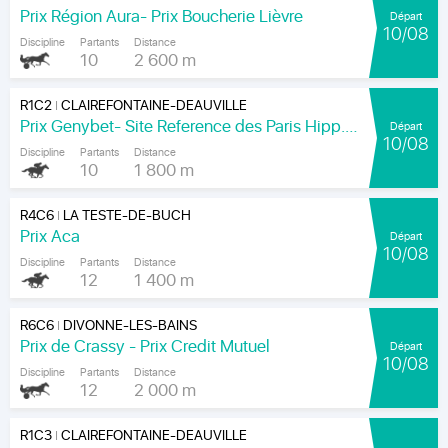
Prix Région Aura- Prix Boucherie Lièvre
Départ
10/08
Discipline
Partants
Distance
10
2 600 m
R1C2
CLAIREFONTAINE-DEAUVILLE
|
Prix Genybet- Site Reference des Paris Hipp.(px du Domaine du H. Bois)
Départ
10/08
Discipline
Partants
Distance
10
1 800 m
R4C6
LA TESTE-DE-BUCH
|
Prix Aca
Départ
10/08
Discipline
Partants
Distance
12
1 400 m
R6C6
DIVONNE-LES-BAINS
|
Prix de Crassy - Prix Credit Mutuel
Départ
10/08
Discipline
Partants
Distance
12
2 000 m
R1C3
CLAIREFONTAINE-DEAUVILLE
|