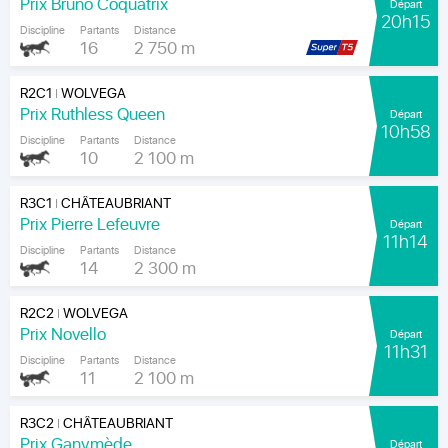
Prix Bruno Coquatrix
Départ
20h15
Discipline
Partants
Distance
16
2 750 m
R2C1
WOLVEGA
|
Prix Ruthless Queen
Départ
10h58
Discipline
Partants
Distance
10
2 100 m
R3C1
CHÂTEAUBRIANT
|
Prix Pierre Lefeuvre
Départ
11h14
Discipline
Partants
Distance
14
2 300 m
R2C2
WOLVEGA
|
Prix Novello
Départ
11h31
Discipline
Partants
Distance
11
2 100 m
R3C2
CHÂTEAUBRIANT
|
Prix Ganymède
Départ