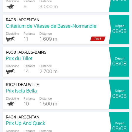
Discipline
Partants
Distance
9
3 000 m
R4C3
ARGENTAN
|
Critérium de Vitesse de Basse-Normandie
Départ
08/08
Discipline
Partants
Distance
11
1 609 m
R8C8
AIX-LES-BAINS
|
Prix du Tillet
Départ
08/08
Discipline
Partants
Distance
14
2 700 m
R1C7
DEAUVILLE
|
Prix Isola Bella
Départ
08/08
Discipline
Partants
Distance
10
1 500 m
R4C4
ARGENTAN
|
Prix Up And Quick
Départ
08/08
Discipline
Partants
Distance