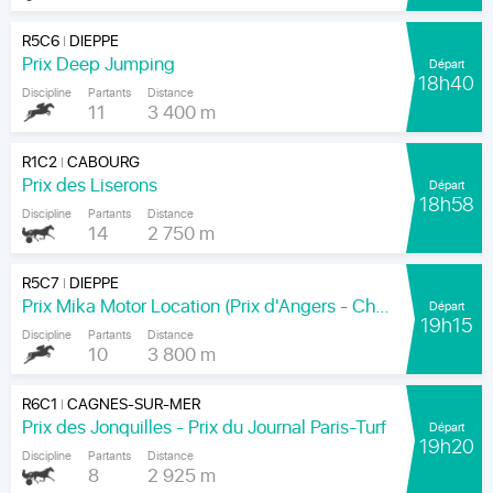
R5C6
DIEPPE
|
Prix Deep Jumping
Départ
18h40
Discipline
Partants
Distance
11
3 400 m
R1C2
CABOURG
|
Prix des Liserons
Départ
18h58
Discipline
Partants
Distance
14
2 750 m
R5C7
DIEPPE
|
Prix Mika Motor Location (Prix d'Angers - Chamionnat Paris-Turf des Apprentis-Jeunes-Jockeys)
Départ
19h15
Discipline
Partants
Distance
10
3 800 m
R6C1
CAGNES-SUR-MER
|
Prix des Jonquilles - Prix du Journal Paris-Turf
Départ
19h20
Discipline
Partants
Distance
8
2 925 m