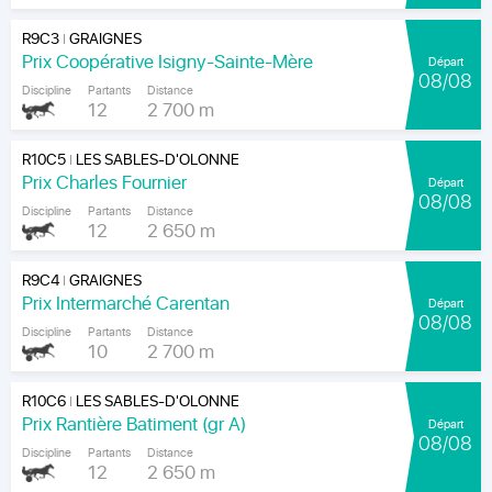
R9C3
GRAIGNES
|
Prix Coopérative Isigny-Sainte-Mère
Départ
08/08
Discipline
Partants
Distance
12
2 700 m
R10C5
LES SABLES-D'OLONNE
|
Prix Charles Fournier
Départ
08/08
Discipline
Partants
Distance
12
2 650 m
R9C4
GRAIGNES
|
Prix Intermarché Carentan
Départ
08/08
Discipline
Partants
Distance
10
2 700 m
R10C6
LES SABLES-D'OLONNE
|
Prix Rantière Batiment (gr A)
Départ
08/08
Discipline
Partants
Distance
12
2 650 m