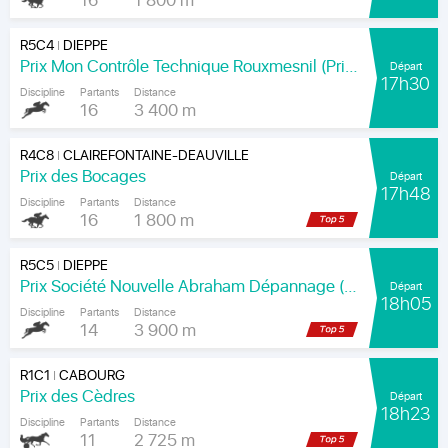
16
1 800 m
R5C4
DIEPPE
|
Prix Mon Contrôle Technique Rouxmesnil (Prix Jean de la Rochefoucauld)
Départ
17h30
Discipline
Partants
Distance
16
3 400 m
R4C8
CLAIREFONTAINE-DEAUVILLE
|
Prix des Bocages
Départ
17h48
Discipline
Partants
Distance
16
1 800 m
R5C5
DIEPPE
|
Prix Société Nouvelle Abraham Dépannage (Prix Arenice)
Départ
18h05
Discipline
Partants
Distance
14
3 900 m
R1C1
CABOURG
|
Prix des Cèdres
Départ
18h23
Discipline
Partants
Distance
11
2 725 m