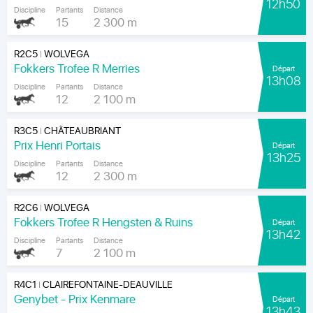
12h50
Discipline
Partants
Distance
15
2 300 m
R2C5
WOLVEGA
|
Fokkers Trofee R Merries
Départ
13h08
Discipline
Partants
Distance
12
2 100 m
R3C5
CHÂTEAUBRIANT
|
Prix Henri Portais
Départ
13h25
Discipline
Partants
Distance
12
2 300 m
R2C6
WOLVEGA
|
Fokkers Trofee R Hengsten & Ruins
Départ
13h42
Discipline
Partants
Distance
7
2 100 m
R4C1
CLAIREFONTAINE-DEAUVILLE
|
Genybet - Prix Kenmare
Départ
13h43