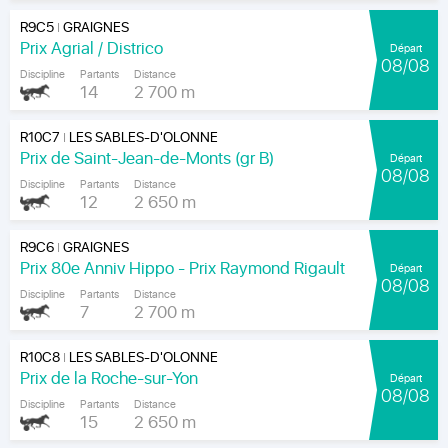
R9C5
GRAIGNES
|
Prix Agrial / Districo
Départ
08/08
Discipline
Partants
Distance
14
2 700 m
R10C7
LES SABLES-D'OLONNE
|
Prix de Saint-Jean-de-Monts (gr B)
Départ
08/08
Discipline
Partants
Distance
12
2 650 m
R9C6
GRAIGNES
|
Prix 80e Anniv Hippo - Prix Raymond Rigault
Départ
08/08
Discipline
Partants
Distance
7
2 700 m
R10C8
LES SABLES-D'OLONNE
|
Prix de la Roche-sur-Yon
Départ
08/08
Discipline
Partants
Distance
15
2 650 m