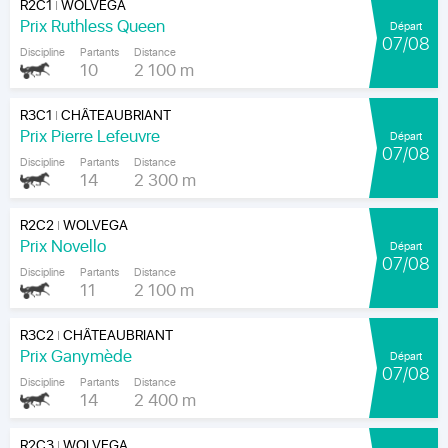
R2C1
WOLVEGA
|
Prix Ruthless Queen
Départ
07/08
Discipline
Partants
Distance
10
2 100 m
R3C1
CHÂTEAUBRIANT
|
Prix Pierre Lefeuvre
Départ
07/08
Discipline
Partants
Distance
14
2 300 m
R2C2
WOLVEGA
|
Prix Novello
Départ
07/08
Discipline
Partants
Distance
11
2 100 m
R3C2
CHÂTEAUBRIANT
|
Prix Ganymède
Départ
07/08
Discipline
Partants
Distance
14
2 400 m
R2C3
WOLVEGA
|