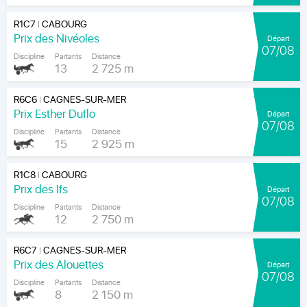
R1C7
CABOURG
|
Prix des Nivéoles
Départ
07/08
Discipline
Partants
Distance
13
2 725 m
R6C6
CAGNES-SUR-MER
|
Prix Esther Duflo
Départ
07/08
Discipline
Partants
Distance
15
2 925 m
R1C8
CABOURG
|
Prix des Ifs
Départ
07/08
Discipline
Partants
Distance
12
2 750 m
R6C7
CAGNES-SUR-MER
|
Prix des Alouettes
Départ
07/08
Discipline
Partants
Distance
8
2 150 m