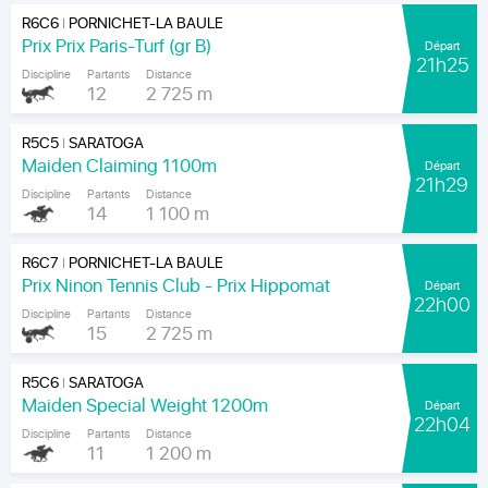
R6C6
PORNICHET-LA BAULE
|
Prix Prix Paris-Turf (gr B)
Départ
21h25
Discipline
Partants
Distance
12
2 725 m
R5C5
SARATOGA
|
Maiden Claiming 1100m
Départ
21h29
Discipline
Partants
Distance
14
1 100 m
R6C7
PORNICHET-LA BAULE
|
Prix Ninon Tennis Club - Prix Hippomat
Départ
22h00
Discipline
Partants
Distance
15
2 725 m
R5C6
SARATOGA
|
Maiden Special Weight 1200m
Départ
22h04
Discipline
Partants
Distance
11
1 200 m