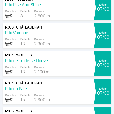
Prix Rise And Shine
Départ
07/08
Discipline
Partants
Distance
8
2 600 m
R3C3
CHÂTEAUBRIANT
|
Prix Varenne
Départ
07/08
Discipline
Partants
Distance
13
2 300 m
R2C4
WOLVEGA
|
Prix de Tulderse Hoeve
Départ
07/08
Discipline
Partants
Distance
13
2 100 m
R3C4
CHÂTEAUBRIANT
|
Prix du Parc
Départ
07/08
Discipline
Partants
Distance
15
2 300 m
R2C5
WOLVEGA
|