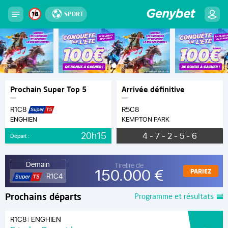
SPORT
Prochain Super Top 5
Arrivée définitive
R1C8
R5C8
ENGHIEN
KEMPTON PARK
20h15
4 - 7 - 2 - 5 - 6
Départ :
Demain
Tirelire de
150.000 €
PARIEZ
R1C4
Prochains départs
Programme et résultats
R1C8
ENGHIEN
|