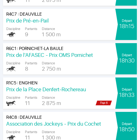
11
2 875 m
R4C7
DEAUVILLE
|
Prix de Pré-en-Pail
Départ
18h15
Discipline
Partants
Distance
9
1 500 m
R6C1
PORNICHET-LA BAULE
|
Prix de l'AFASEC - Prix OMS Pornichet
Départ
18h30
Discipline
Partants
Distance
8
2 750 m
R1C5
ENGHIEN
|
Prix de la Place Denfert-Rochereau
Départ
18h33
Discipline
Partants
Distance
11
2 875 m
R4C8
DEAUVILLE
|
Association des Jockeys - Prix du Cochet
Départ
18h50
Discipline
Partants
Distance
11
1 300 m