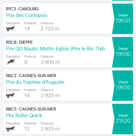
R1C3
CABOURG
|
Prix des Coréopsis
Départ
19h33
Discipline
Partants
Distance
14
2 725 m
R5C8
DIEPPE
|
Prix QG Nautic Martin-Eglise (Prix le Roi Thibault)
Départ
19h50
Discipline
Partants
Distance
8
3 900 m
R6C2
CAGNES-SUR-MER
|
Prix du Trophée d'Auguste
Départ
19h50
Discipline
Partants
Distance
14
2 925 m
R6C5
CAGNES-SUR-MER
|
Prix Roller Quick
Départ
21h20
Discipline
Partants
Distance
12
2 925 m