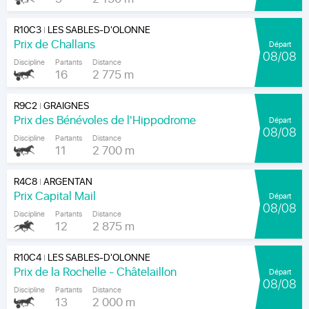
R10C3
LES SABLES-D'OLONNE
|
Prix de Challans
Départ
08/08
Discipline
Partants
Distance
16
2 775 m
R9C2
GRAIGNES
|
Prix des Bénévoles de l'Hippodrome
Départ
08/08
Discipline
Partants
Distance
11
2 700 m
R4C8
ARGENTAN
|
Prix Capital Mail
Départ
08/08
Discipline
Partants
Distance
12
2 875 m
R10C4
LES SABLES-D'OLONNE
|
Prix de la Rochelle - Châtelaillon
Départ
08/08
Discipline
Partants
Distance
13
2 000 m