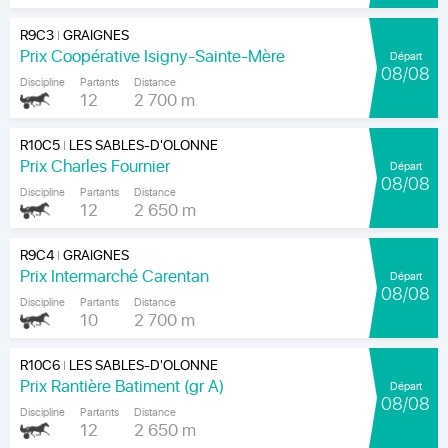
R9C3
GRAIGNES
|
Prix Coopérative Isigny-Sainte-Mère
Départ
08/08
Discipline
Partants
Distance
12
2 700 m
R10C5
LES SABLES-D'OLONNE
|
Prix Charles Fournier
Départ
08/08
Discipline
Partants
Distance
12
2 650 m
R9C4
GRAIGNES
|
Prix Intermarché Carentan
Départ
08/08
Discipline
Partants
Distance
10
2 700 m
R10C6
LES SABLES-D'OLONNE
|
Prix Rantière Batiment (gr A)
Départ
08/08
Discipline
Partants
Distance
12
2 650 m