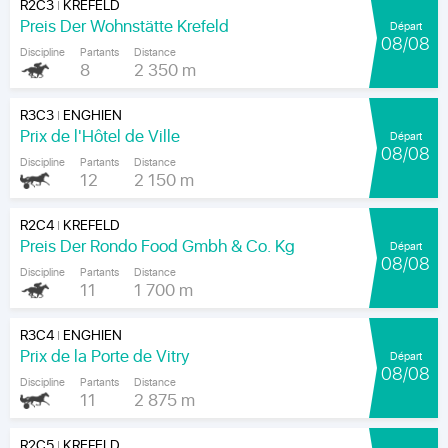
R2C3
KREFELD
|
Preis Der Wohnstätte Krefeld
Départ
08/08
Discipline
Partants
Distance
8
2 350 m
R3C3
ENGHIEN
|
Prix de l'Hôtel de Ville
Départ
08/08
Discipline
Partants
Distance
12
2 150 m
R2C4
KREFELD
|
Preis Der Rondo Food Gmbh & Co. Kg
Départ
08/08
Discipline
Partants
Distance
11
1 700 m
R3C4
ENGHIEN
|
Prix de la Porte de Vitry
Départ
08/08
Discipline
Partants
Distance
11
2 875 m
R2C5
KREFELD
|