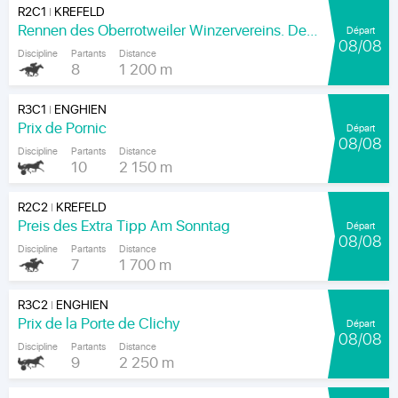
R2C1
KREFELD
|
Rennen des Oberrotweiler Winzervereins. Der Klassiker Am Kaiser.
Départ
08/08
Discipline
Partants
Distance
8
1 200 m
R3C1
ENGHIEN
|
Prix de Pornic
Départ
08/08
Discipline
Partants
Distance
10
2 150 m
R2C2
KREFELD
|
Preis des Extra Tipp Am Sonntag
Départ
08/08
Discipline
Partants
Distance
7
1 700 m
R3C2
ENGHIEN
|
Prix de la Porte de Clichy
Départ
08/08
Discipline
Partants
Distance
9
2 250 m