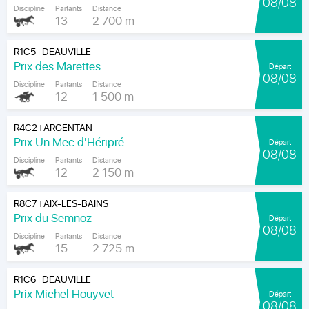
08/08
Discipline
Partants
Distance
13
2 700 m
R1C5
DEAUVILLE
|
Prix des Marettes
Départ
08/08
Discipline
Partants
Distance
12
1 500 m
R4C2
ARGENTAN
|
Prix Un Mec d'Héripré
Départ
08/08
Discipline
Partants
Distance
12
2 150 m
R8C7
AIX-LES-BAINS
|
Prix du Semnoz
Départ
08/08
Discipline
Partants
Distance
15
2 725 m
R1C6
DEAUVILLE
|
Prix Michel Houyvet
Départ
08/08