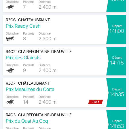
Discipline
Partants
Distance
7
2 400 m
R3C6
CHÂTEAUBRIANT
|
Prix Ready Cash
Départ
14h00
Discipline
Partants
Distance
8
2 300 m
R4C2
CLAIREFONTAINE-DEAUVILLE
|
Prix des Glaieuls
Départ
14h18
Discipline
Partants
Distance
9
2 400 m
R3C7
CHÂTEAUBRIANT
|
Prix Meaulnes du Corta
Départ
14h35
Discipline
Partants
Distance
14
2 400 m
R4C3
CLAIREFONTAINE-DEAUVILLE
|
Prix du Quai Au Coq
Départ
14h53
Discipline
Partants
Distance