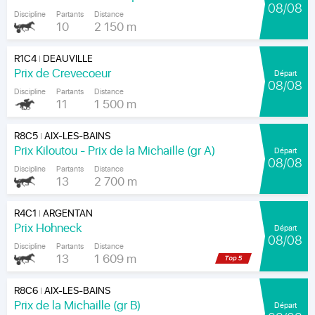
08/08
Discipline
Partants
Distance
10
2 150 m
R1C4
DEAUVILLE
|
Prix de Crevecoeur
Départ
08/08
Discipline
Partants
Distance
11
1 500 m
R8C5
AIX-LES-BAINS
|
Prix Kiloutou - Prix de la Michaille (gr A)
Départ
08/08
Discipline
Partants
Distance
13
2 700 m
R4C1
ARGENTAN
|
Prix Hohneck
Départ
08/08
Discipline
Partants
Distance
13
1 609 m
R8C6
AIX-LES-BAINS
|
Prix de la Michaille (gr B)
Départ