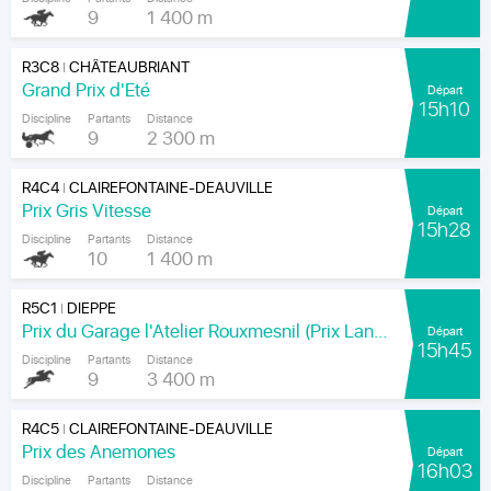
9
1 400 m
R3C8
CHÂTEAUBRIANT
|
Grand Prix d'Eté
Départ
15h10
Discipline
Partants
Distance
9
2 300 m
R4C4
CLAIREFONTAINE-DEAUVILLE
|
Prix Gris Vitesse
Départ
15h28
Discipline
Partants
Distance
10
1 400 m
R5C1
DIEPPE
|
Prix du Garage l'Atelier Rouxmesnil (Prix Lands End)
Départ
15h45
Discipline
Partants
Distance
9
3 400 m
R4C5
CLAIREFONTAINE-DEAUVILLE
|
Prix des Anemones
Départ
16h03
Discipline
Partants
Distance