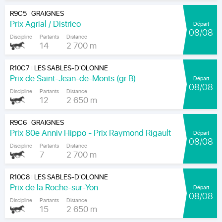
R9C5
GRAIGNES
|
Prix Agrial / Districo
Départ
08/08
Discipline
Partants
Distance
14
2 700 m
R10C7
LES SABLES-D'OLONNE
|
Prix de Saint-Jean-de-Monts (gr B)
Départ
08/08
Discipline
Partants
Distance
12
2 650 m
R9C6
GRAIGNES
|
Prix 80e Anniv Hippo - Prix Raymond Rigault
Départ
08/08
Discipline
Partants
Distance
7
2 700 m
R10C8
LES SABLES-D'OLONNE
|
Prix de la Roche-sur-Yon
Départ
08/08
Discipline
Partants
Distance
15
2 650 m