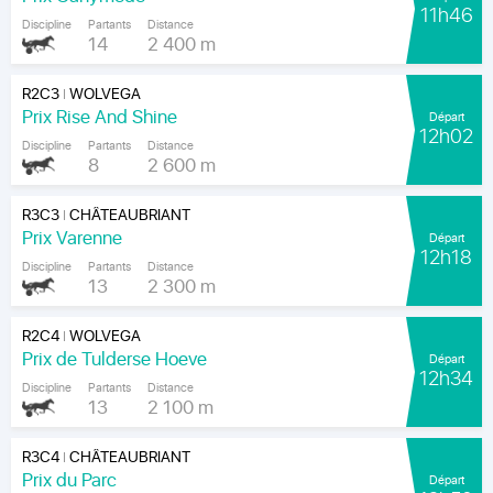
11h46
Discipline
Partants
Distance
14
2 400 m
R2C3
WOLVEGA
|
Prix Rise And Shine
Départ
12h02
Discipline
Partants
Distance
8
2 600 m
R3C3
CHÂTEAUBRIANT
|
Prix Varenne
Départ
12h18
Discipline
Partants
Distance
13
2 300 m
R2C4
WOLVEGA
|
Prix de Tulderse Hoeve
Départ
12h34
Discipline
Partants
Distance
13
2 100 m
R3C4
CHÂTEAUBRIANT
|
Prix du Parc
Départ