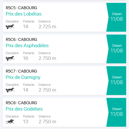
R5C5
CABOURG
|
Prix des Lobélias
Départ
11/08
Discipline
Partants
Distance
14
2 725 m
R5C6
CABOURG
|
Prix des Asphodèles
Départ
11/08
Discipline
Partants
Distance
16
2 750 m
R5C7
CABOURG
|
Prix de Damigny
Départ
11/08
Discipline
Partants
Distance
14
2 750 m
R5C8
CABOURG
|
Prix des Godéties
Départ
11/08
Discipline
Partants
Distance
13
2 750 m