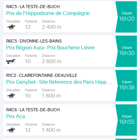
R4C5
LA TESTE-DE-BUCH
|
Prix de l'Hippodrome de Compiègne
Départ
16h20
Discipline
Partants
Distance
12
2 400 m
R6C5
DIVONNE-LES-BAINS
|
Prix Région Aura- Prix Boucherie Lièvre
Départ
16h30
Discipline
Partants
Distance
10
2 600 m
R1C2
CLAIREFONTAINE-DEAUVILLE
|
Prix Genybet- Site Reference des Paris Hipp.(px du Domaine du H. Bois)
Départ
16h38
Discipline
Partants
Distance
10
1 800 m
R4C6
LA TESTE-DE-BUCH
|
Prix Aca
Départ
16h55
Discipline
Partants
Distance
12
1 400 m