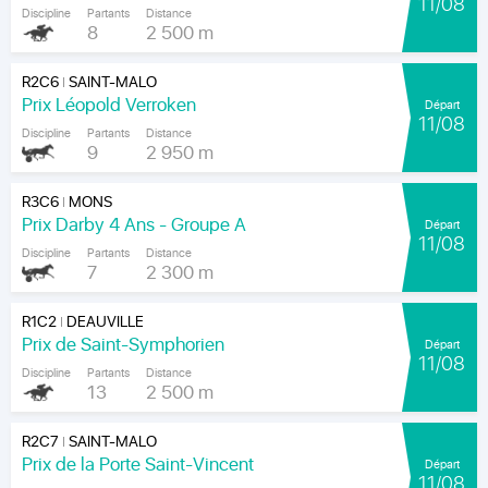
11/08
Discipline
Partants
Distance
8
2 500 m
R2C6
SAINT-MALO
|
Prix Léopold Verroken
Départ
11/08
Discipline
Partants
Distance
9
2 950 m
R3C6
MONS
|
Prix Darby 4 Ans - Groupe A
Départ
11/08
Discipline
Partants
Distance
7
2 300 m
R1C2
DEAUVILLE
|
Prix de Saint-Symphorien
Départ
11/08
Discipline
Partants
Distance
13
2 500 m
R2C7
SAINT-MALO
|
Prix de la Porte Saint-Vincent
Départ
11/08