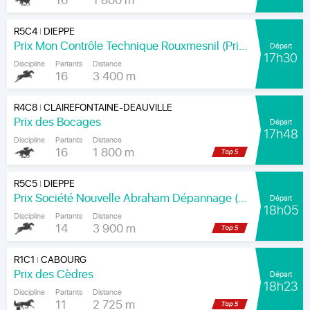
16
1 800 m
R5C4
DIEPPE
|
Prix Mon Contrôle Technique Rouxmesnil (Prix Jean de la Rochefoucauld)
Départ
17h30
Discipline
Partants
Distance
16
3 400 m
R4C8
CLAIREFONTAINE-DEAUVILLE
|
Prix des Bocages
Départ
17h48
Discipline
Partants
Distance
16
1 800 m
R5C5
DIEPPE
|
Prix Société Nouvelle Abraham Dépannage (Prix Arenice)
Départ
18h05
Discipline
Partants
Distance
14
3 900 m
R1C1
CABOURG
|
Prix des Cèdres
Départ
18h23
Discipline
Partants
Distance
11
2 725 m