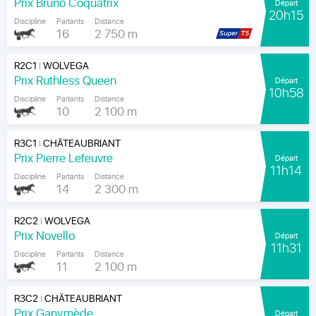
Prix Bruno Coquatrix
Départ
20h15
Discipline
Partants
Distance
16
2 750 m
R2C1
WOLVEGA
|
Prix Ruthless Queen
Départ
10h58
Discipline
Partants
Distance
10
2 100 m
R3C1
CHÂTEAUBRIANT
|
Prix Pierre Lefeuvre
Départ
11h14
Discipline
Partants
Distance
14
2 300 m
R2C2
WOLVEGA
|
Prix Novello
Départ
11h31
Discipline
Partants
Distance
11
2 100 m
R3C2
CHÂTEAUBRIANT
|
Prix Ganymède
Départ