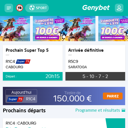
SPORT
Prochain Super Top 5
Arrivée définitive
R1C4
R5C9
CABOURG
SARATOGA
20h15
5 - 10 - 7 - 2
Départ :
Aujourd'hui
Tirelire de
150.000 €
PARIEZ
R1C4
Prochains départs
Programme et résultats
R1C4
CABOURG
|