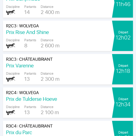
11h46
Discipline
Partants
Distance
14
2 400 m
R2C3
WOLVEGA
|
Prix Rise And Shine
Départ
12h02
Discipline
Partants
Distance
8
2 600 m
R3C3
CHÂTEAUBRIANT
|
Prix Varenne
Départ
12h18
Discipline
Partants
Distance
13
2 300 m
R2C4
WOLVEGA
|
Prix de Tulderse Hoeve
Départ
12h34
Discipline
Partants
Distance
13
2 100 m
R3C4
CHÂTEAUBRIANT
|
Prix du Parc
Départ