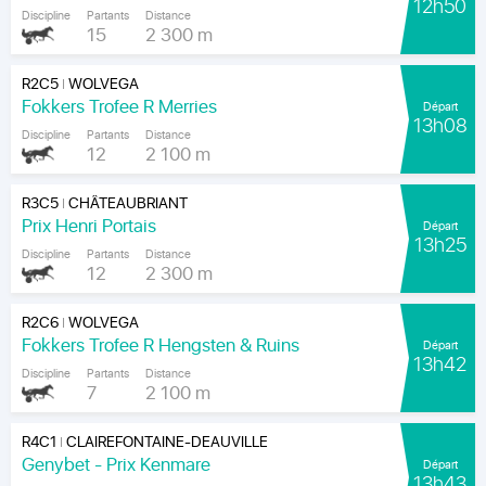
12h50
Discipline
Partants
Distance
15
2 300 m
R2C5
WOLVEGA
|
Fokkers Trofee R Merries
Départ
13h08
Discipline
Partants
Distance
12
2 100 m
R3C5
CHÂTEAUBRIANT
|
Prix Henri Portais
Départ
13h25
Discipline
Partants
Distance
12
2 300 m
R2C6
WOLVEGA
|
Fokkers Trofee R Hengsten & Ruins
Départ
13h42
Discipline
Partants
Distance
7
2 100 m
R4C1
CLAIREFONTAINE-DEAUVILLE
|
Genybet - Prix Kenmare
Départ
13h43