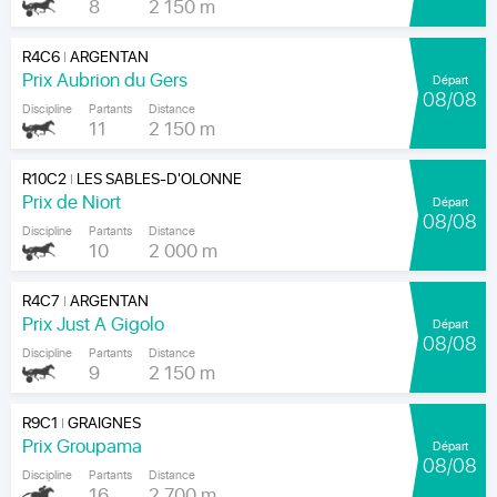
8
2 150 m
R4C6
ARGENTAN
|
Prix Aubrion du Gers
Départ
08/08
Discipline
Partants
Distance
11
2 150 m
R10C2
LES SABLES-D'OLONNE
|
Prix de Niort
Départ
08/08
Discipline
Partants
Distance
10
2 000 m
R4C7
ARGENTAN
|
Prix Just A Gigolo
Départ
08/08
Discipline
Partants
Distance
9
2 150 m
R9C1
GRAIGNES
|
Prix Groupama
Départ
08/08
Discipline
Partants
Distance
16
2 700 m