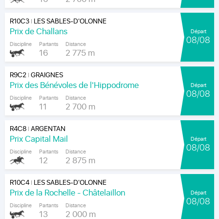
R10C3
LES SABLES-D'OLONNE
|
Prix de Challans
Départ
08/08
Discipline
Partants
Distance
16
2 775 m
R9C2
GRAIGNES
|
Prix des Bénévoles de l'Hippodrome
Départ
08/08
Discipline
Partants
Distance
11
2 700 m
R4C8
ARGENTAN
|
Prix Capital Mail
Départ
08/08
Discipline
Partants
Distance
12
2 875 m
R10C4
LES SABLES-D'OLONNE
|
Prix de la Rochelle - Châtelaillon
Départ
08/08
Discipline
Partants
Distance
13
2 000 m