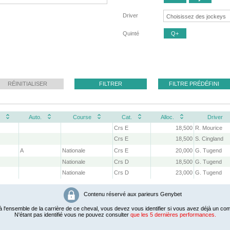
Driver
Quinté
Q+
RÉINITIALISER
FILTRER
FILTRE PRÉDÉFINI
Auto.
Course
Cat.
Alloc.
Driver
Crs E
18,500
R. Mourice
Crs E
18,500
S. Cingland
A
Nationale
Crs E
20,000
G. Tugend
Nationale
Crs D
18,500
G. Tugend
Nationale
Crs D
23,000
G. Tugend
Contenu réservé aux parieurs Genybet
 l'ensemble de la carrière de ce cheval, vous devez vous identifier si vous avez déjà un com
N'étant pas identifié vous ne pouvez consulter
que les 5 dernières performances.