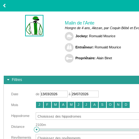
Malin de l'Ante
Hongre de 4 ans, Alezan, par Coquin Bébé et Evo
Jockey:
Romuald Mourice
Entraîneur:
Romuald Mourice
Propriétaire:
Alain Binet
Filtres
Date
de
à
J
F
M
A
M
J
J
A
S
O
N
D
Mois
Hippodrome
2100m
Distance
Revêtements