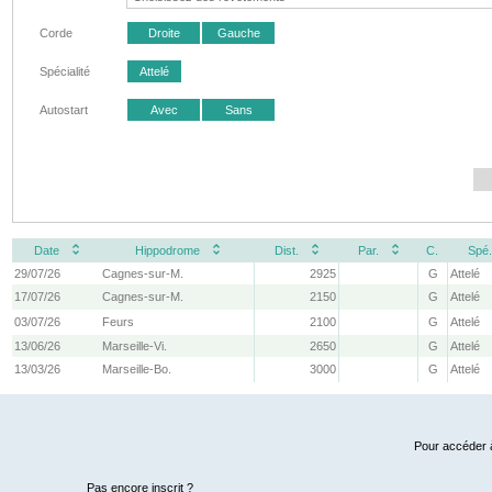
Corde
Droite
Gauche
Spécialité
Attelé
Autostart
Avec
Sans
Date
Hippodrome
Dist.
Par.
C.
Spé.
29/07/26
Cagnes-sur-M.
2925
G
Attelé
17/07/26
Cagnes-sur-M.
2150
G
Attelé
03/07/26
Feurs
2100
G
Attelé
13/06/26
Marseille-Vi.
2650
G
Attelé
13/03/26
Marseille-Bo.
3000
G
Attelé
Pour accéder à
Pas encore inscrit ?