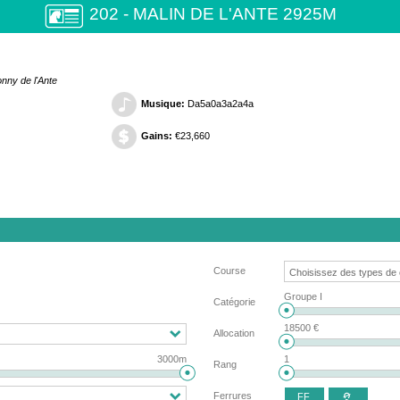
202 - MALIN DE L'ANTE 2925M
nny de l'Ante
Musique:
Da5a0a3a2a4a
Gains:
€23,660
Course
Groupe I
Catégorie
18500 €
Allocation
3000m
1
Rang
Ferrures
FF
