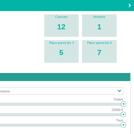
Courues
Victoires
12
1
Place parmi les 3
Place parmi les 5
5
7
Toutes
23000 €
Tous