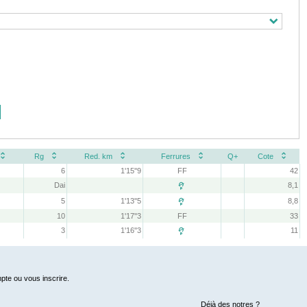
Rg
Red. km
Ferrures
Q+
Cote
6
1'15''9
FF
42
Dai
8,1

5
1'13''5
8,8

10
1'17''3
FF
33
3
1'16''3
11

pte ou vous inscrire.
Déjà des notres ?