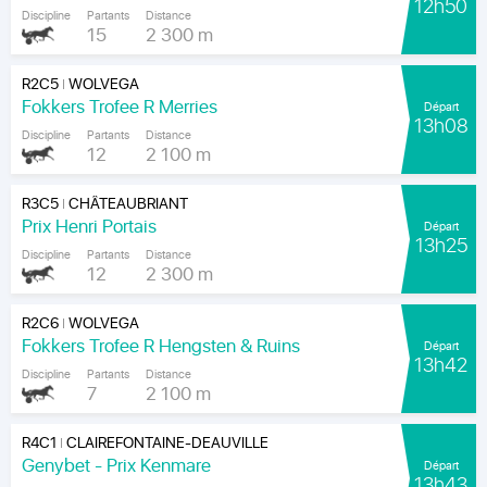
12h50
Discipline
Partants
Distance
15
2 300 m
R2C5
WOLVEGA
|
Fokkers Trofee R Merries
Départ
13h08
Discipline
Partants
Distance
12
2 100 m
R3C5
CHÂTEAUBRIANT
|
Prix Henri Portais
Départ
13h25
Discipline
Partants
Distance
12
2 300 m
R2C6
WOLVEGA
|
Fokkers Trofee R Hengsten & Ruins
Départ
13h42
Discipline
Partants
Distance
7
2 100 m
R4C1
CLAIREFONTAINE-DEAUVILLE
|
Genybet - Prix Kenmare
Départ
13h43