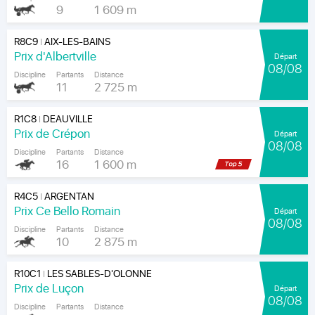
9
1 609 m
R8C9
AIX-LES-BAINS
|
Prix d'Albertville
Départ
08/08
Discipline
Partants
Distance
11
2 725 m
R1C8
DEAUVILLE
|
Prix de Crépon
Départ
08/08
Discipline
Partants
Distance
16
1 600 m
R4C5
ARGENTAN
|
Prix Ce Bello Romain
Départ
08/08
Discipline
Partants
Distance
10
2 875 m
R10C1
LES SABLES-D'OLONNE
|
Prix de Luçon
Départ
08/08
Discipline
Partants
Distance