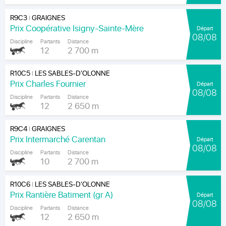
R9C3
GRAIGNES
|
Prix Coopérative Isigny-Sainte-Mère
Départ
08/08
Discipline
Partants
Distance
12
2 700 m
R10C5
LES SABLES-D'OLONNE
|
Prix Charles Fournier
Départ
08/08
Discipline
Partants
Distance
12
2 650 m
R9C4
GRAIGNES
|
Prix Intermarché Carentan
Départ
08/08
Discipline
Partants
Distance
10
2 700 m
R10C6
LES SABLES-D'OLONNE
|
Prix Rantière Batiment (gr A)
Départ
08/08
Discipline
Partants
Distance
12
2 650 m