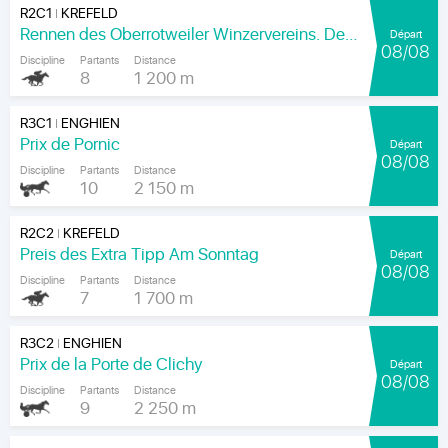
R2C1
KREFELD
|
Rennen des Oberrotweiler Winzervereins. Der Klassiker Am Kaiser.
Départ
08/08
Discipline
Partants
Distance
8
1 200 m
R3C1
ENGHIEN
|
Prix de Pornic
Départ
08/08
Discipline
Partants
Distance
10
2 150 m
R2C2
KREFELD
|
Preis des Extra Tipp Am Sonntag
Départ
08/08
Discipline
Partants
Distance
7
1 700 m
R3C2
ENGHIEN
|
Prix de la Porte de Clichy
Départ
08/08
Discipline
Partants
Distance
9
2 250 m