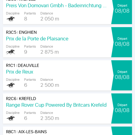
Preis Von Domovari Gmbh - Badeinrichtung Auf Mass
Départ
08/08
Discipline
Partants
Distance
8
2 050 m
R3C5
ENGHIEN
|
Prix de la Porte de Plaisance
Départ
08/08
Discipline
Partants
Distance
9
2 875 m
R1C1
DEAUVILLE
|
Prix de Reux
Départ
08/08
Discipline
Partants
Distance
6
2 500 m
R2C6
KREFELD
|
Range Rover Cup Powered By Britcars Krefeld
Départ
08/08
Discipline
Partants
Distance
6
2 350 m
R8C1
AIX-LES-BAINS
|