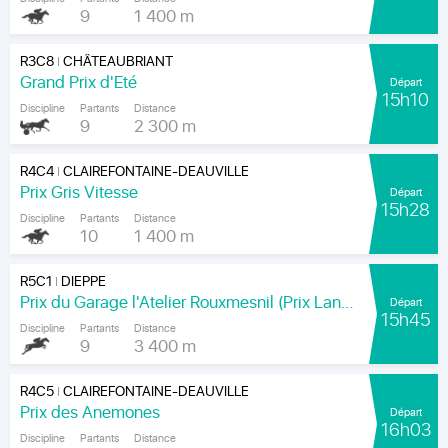
9
1 400 m
R3C8
CHÂTEAUBRIANT
|
Grand Prix d'Eté
Départ
15h10
Discipline
Partants
Distance
9
2 300 m
R4C4
CLAIREFONTAINE-DEAUVILLE
|
Prix Gris Vitesse
Départ
15h28
Discipline
Partants
Distance
10
1 400 m
R5C1
DIEPPE
|
Prix du Garage l'Atelier Rouxmesnil (Prix Lands End)
Départ
15h45
Discipline
Partants
Distance
9
3 400 m
R4C5
CLAIREFONTAINE-DEAUVILLE
|
Prix des Anemones
Départ
16h03
Discipline
Partants
Distance