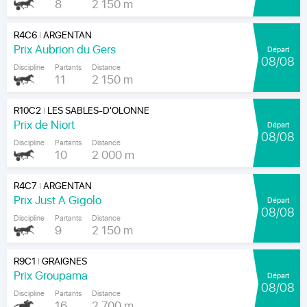
8
2 150 m
R4C6
ARGENTAN
|
Prix Aubrion du Gers
Départ
08/08
Discipline
Partants
Distance
11
2 150 m
R10C2
LES SABLES-D'OLONNE
|
Prix de Niort
Départ
08/08
Discipline
Partants
Distance
10
2 000 m
R4C7
ARGENTAN
|
Prix Just A Gigolo
Départ
08/08
Discipline
Partants
Distance
9
2 150 m
R9C1
GRAIGNES
|
Prix Groupama
Départ
08/08
Discipline
Partants
Distance
16
2 700 m