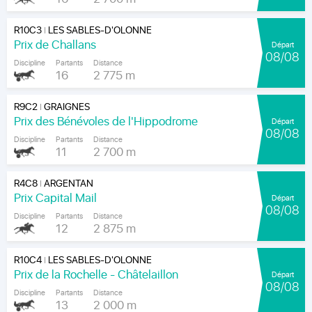
R10C3
LES SABLES-D'OLONNE
|
Prix de Challans
Départ
08/08
Discipline
Partants
Distance
16
2 775 m
R9C2
GRAIGNES
|
Prix des Bénévoles de l'Hippodrome
Départ
08/08
Discipline
Partants
Distance
11
2 700 m
R4C8
ARGENTAN
|
Prix Capital Mail
Départ
08/08
Discipline
Partants
Distance
12
2 875 m
R10C4
LES SABLES-D'OLONNE
|
Prix de la Rochelle - Châtelaillon
Départ
08/08
Discipline
Partants
Distance
13
2 000 m