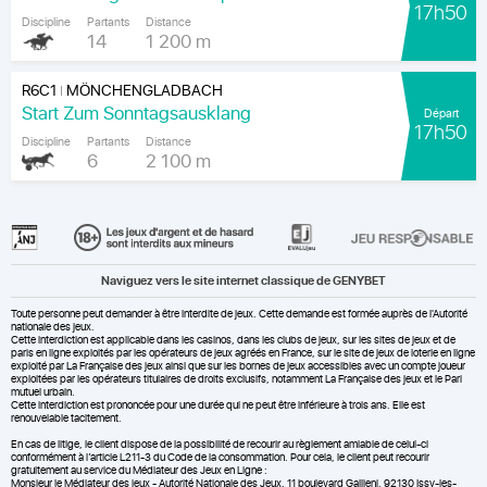
17h50
Discipline
Partants
Distance
14
1 200 m
R6C1
MÖNCHENGLADBACH
|
Start Zum Sonntagsausklang
Départ
17h50
Discipline
Partants
Distance
6
2 100 m
Naviguez vers le site internet classique de GENYBET
Toute personne peut demander à être interdite de jeux. Cette demande est formée auprès de l'Autorité
nationale des jeux.
Cette interdiction est applicable dans les casinos, dans les clubs de jeux, sur les sites de jeux et de
paris en ligne exploités par les opérateurs de jeux agréés en France, sur le site de jeux de loterie en ligne
exploité par La Française des jeux ainsi que sur les bornes de jeux accessibles avec un compte joueur
exploitées par les opérateurs titulaires de droits exclusifs, notamment La Française des jeux et le Pari
mutuel urbain.
Cette interdiction est prononcée pour une durée qui ne peut être inférieure à trois ans. Elle est
renouvelable tacitement.
En cas de litige, le client dispose de la possibilité de recourir au règlement amiable de celui-ci
conformément à l’article L211-3 du Code de la consommation. Pour cela, le client peut recourir
gratuitement au service du Médiateur des Jeux en Ligne :
Monsieur le Médiateur des jeux - Autorité Nationale des Jeux, 11 boulevard Gallieni, 92130 Issy-les-