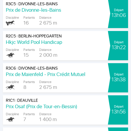
R3C5
DIVONNE-LES-BAINS
|
Prix de Divonne-les-Bains
Départ
13h06
Discipline
Partants
Distance
16
2 675 m
R2C5
BERLIN-HOPPEGARTEN
|
Hkjc World Pool Handicap
Départ
13h22
Discipline
Partants
Distance
15
2 000 m
R3C6
DIVONNE-LES-BAINS
|
Prix de Maienfeld - Prix Crédit Mutuel
Départ
13h38
Discipline
Partants
Distance
8
2 675 m
R1C1
DEAUVILLE
|
Prix Osaf (Prix de Tour-en-Bessin)
Départ
13h56
Discipline
Partants
Distance
7
1 400 m