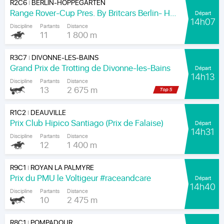
R2C6
BERLIN-HOPPEGARTEN
|
Range Rover-Cup Pres. By Britcars Berlin- Hoppegartener Stutenp.
Départ
14h07
Discipline
Partants
Distance
11
1 800 m
R3C7
DIVONNE-LES-BAINS
|
Grand Prix de Trotting de Divonne-les-Bains
Départ
14h13
Discipline
Partants
Distance
13
2 675 m
R1C2
DEAUVILLE
|
Prix Club Hipico Santiago (Prix de Falaise)
Départ
14h31
Discipline
Partants
Distance
12
1 400 m
R9C1
ROYAN LA PALMYRE
|
Prix du PMU le Voltigeur #raceandcare
Départ
14h40
Discipline
Partants
Distance
10
2 475 m
R8C1
POMPADOUR
|