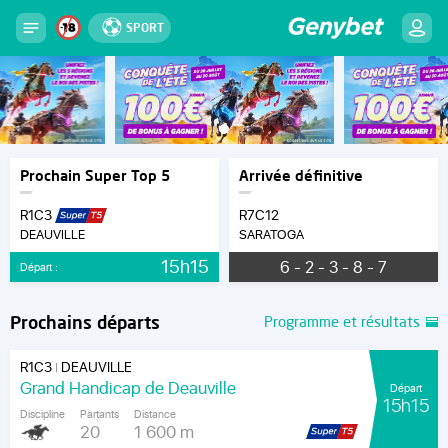
SPORT
Prochain Super Top 5
Arrivée définitive
R1C3
R7C12
DEAUVILLE
SARATOGA
15h15
6 - 2 - 3 - 8 - 7
Départ :
Prochains départs
Programme et résultats
R1C3
DEAUVILLE
|
Grand Handicap de Deauville
Départ
15h15
Discipline
Partants
Distance
20
1 600 m