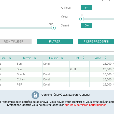
Artifices

0
Valeur
Tous
Quinté
Q+
RÉINITIALISER
FILTRER
FILTRE PRÉDÉFINI
Spé.
Terrain
Course
Cat.
Alloc.
t
Bon
Cond.
16,000
t
Bon
Gr III
25,000
t
Souple
Cond.
16,000
t
Collant
Cond.
16,000
t
PSF
Cond.
16,000
Contenu réservé aux parieurs Genybet
 l'ensemble de la carrière de ce cheval, vous devez vous identifier si vous avez déjà un com
N'étant pas identifié vous ne pouvez consulter
que les 5 dernières performances.