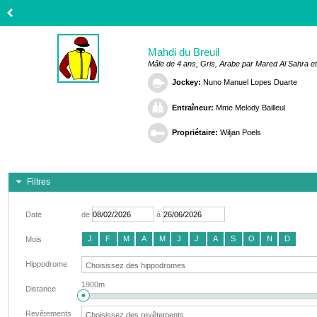
Mahdi du Breuil
Mâle de 4 ans, Gris, Arabe par Mared Al Sahra e
Jockey:
Nuno Manuel Lopes Duarte
Entraîneur:
Mme Melody Bailleul
Propriétaire:
Wiljan Poels
Filtres
Date
de
à
J
F
M
A
M
J
J
A
S
O
N
D
Mois
Hippodrome
1900m
Distance
Revêtements