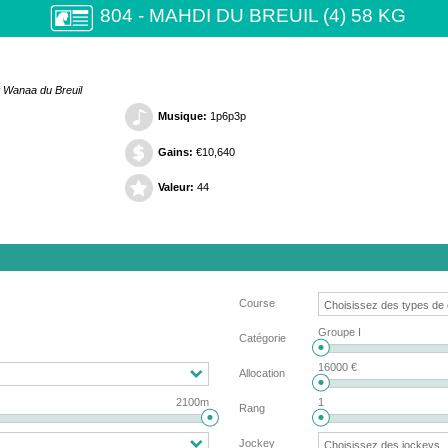
804 - MAHDI DU BREUIL (4) 58 KG
t Wanaa du Breuil
Musique:
1p6p3p
Gains:
€10,640
Valeur:
44
Course
Groupe I
Catégorie
16000 €
Allocation
2100m
1
Rang
Jockey