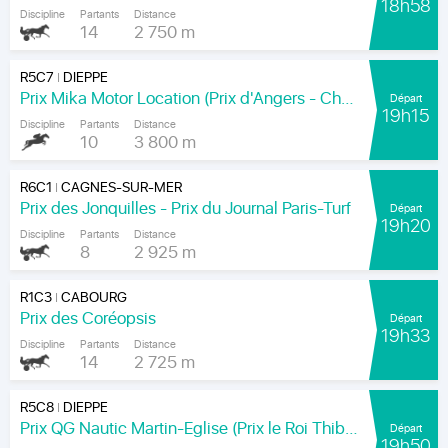
18h58
Discipline
Partants
Distance
14
2 750 m
R5C7
DIEPPE
|
Prix Mika Motor Location (Prix d'Angers - Chamionnat Paris-Turf des Apprentis-Jeunes-Jockeys)
Départ
19h15
Discipline
Partants
Distance
10
3 800 m
R6C1
CAGNES-SUR-MER
|
Prix des Jonquilles - Prix du Journal Paris-Turf
Départ
19h20
Discipline
Partants
Distance
8
2 925 m
R1C3
CABOURG
|
Prix des Coréopsis
Départ
19h33
Discipline
Partants
Distance
14
2 725 m
R5C8
DIEPPE
|
Prix QG Nautic Martin-Eglise (Prix le Roi Thibault)
Départ
19h50