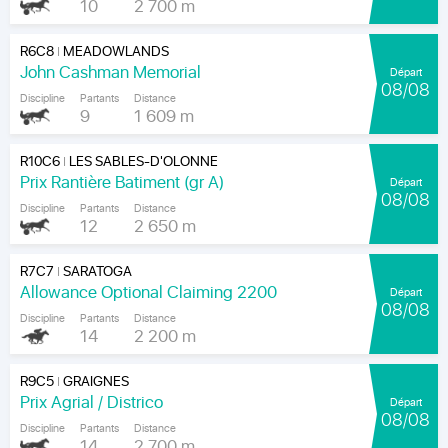
10
2 700 m
R6C8
MEADOWLANDS
|
John Cashman Memorial
Départ
08/08
Discipline
Partants
Distance
9
1 609 m
R10C6
LES SABLES-D'OLONNE
|
Prix Rantière Batiment (gr A)
Départ
08/08
Discipline
Partants
Distance
12
2 650 m
R7C7
SARATOGA
|
Allowance Optional Claiming 2200
Départ
08/08
Discipline
Partants
Distance
14
2 200 m
R9C5
GRAIGNES
|
Prix Agrial / Districo
Départ
08/08
Discipline
Partants
Distance
14
2 700 m