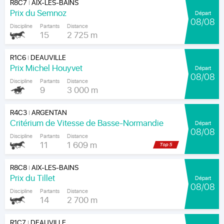
R8C7
AIX-LES-BAINS
|
Prix du Semnoz
Départ
08/08
Discipline
Partants
Distance
15
2 725 m
R1C6
DEAUVILLE
|
Prix Michel Houyvet
Départ
08/08
Discipline
Partants
Distance
9
3 000 m
R4C3
ARGENTAN
|
Critérium de Vitesse de Basse-Normandie
Départ
08/08
Discipline
Partants
Distance
11
1 609 m
R8C8
AIX-LES-BAINS
|
Prix du Tillet
Départ
08/08
Discipline
Partants
Distance
14
2 700 m
R1C7
DEAUVILLE
|