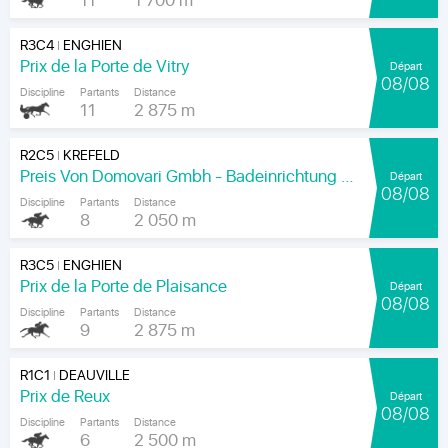
11
1 700 m
R3C4
ENGHIEN
|
Prix de la Porte de Vitry
Départ
08/08
Discipline
Partants
Distance
11
2 875 m
R2C5
KREFELD
|
Preis Von Domovari Gmbh - Badeinrichtung Auf Mass
Départ
08/08
Discipline
Partants
Distance
8
2 050 m
R3C5
ENGHIEN
|
Prix de la Porte de Plaisance
Départ
08/08
Discipline
Partants
Distance
9
2 875 m
R1C1
DEAUVILLE
|
Prix de Reux
Départ
08/08
Discipline
Partants
Distance
6
2 500 m