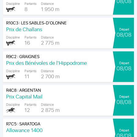
08/08
Discipline
Partants
Distance
8
1 950 m
R10C3
LES SABLES-D'OLONNE
|
Prix de Challans
Départ
08/08
Discipline
Partants
Distance
16
2 775 m
R9C2
GRAIGNES
|
Prix des Bénévoles de l'Hippodrome
Départ
08/08
Discipline
Partants
Distance
11
2 700 m
R4C8
ARGENTAN
|
Prix Capital Mail
Départ
08/08
Discipline
Partants
Distance
12
2 875 m
R7C5
SARATOGA
|
Allowance 1400
Départ
08/08