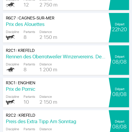
12
2 750 m
R6C7
CAGNES-SUR-MER
|
Prix des Alouettes
Départ
22h20
Discipline
Partants
Distance
8
2 150 m
R2C1
KREFELD
|
Rennen des Oberrotweiler Winzervereins. Der Klassiker Am Kaiser.
Départ
08/08
Discipline
Partants
Distance
8
1 200 m
R3C1
ENGHIEN
|
Prix de Pornic
Départ
08/08
Discipline
Partants
Distance
10
2 150 m
R2C2
KREFELD
|
Preis des Extra Tipp Am Sonntag
Départ
08/08
Discipline
Partants
Distance