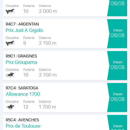
08/08
Discipline
Partants
Distance
10
2 000 m
R4C7
ARGENTAN
|
Prix Just A Gigolo
Départ
08/08
Discipline
Partants
Distance
9
2 150 m
R9C1
GRAIGNES
|
Prix Groupama
Départ
08/08
Discipline
Partants
Distance
16
2 700 m
R7C4
SARATOGA
|
Allowance 1700
Départ
08/08
Discipline
Partants
Distance
12
1 700 m
R5C4
AVENCHES
|
Prix de Toulouse
Départ