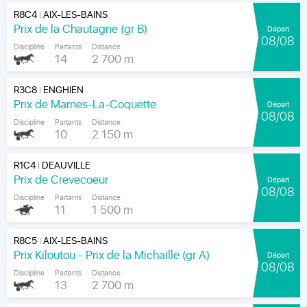
R8C4
AIX-LES-BAINS
|
Prix de la Chautagne (gr B)
Départ
08/08
Discipline
Partants
Distance
14
2 700 m
R3C8
ENGHIEN
|
Prix de Marnes-La-Coquette
Départ
08/08
Discipline
Partants
Distance
10
2 150 m
R1C4
DEAUVILLE
|
Prix de Crevecoeur
Départ
08/08
Discipline
Partants
Distance
11
1 500 m
R8C5
AIX-LES-BAINS
|
Prix Kiloutou - Prix de la Michaille (gr A)
Départ
08/08
Discipline
Partants
Distance
13
2 700 m