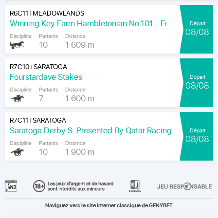
R6C11
MEADOWLANDS
|
Winning Key Farm Hambletonian No.101 - Final
Départ
08/08
Discipline
Partants
Distance
10
1 609 m
R7C10
SARATOGA
|
Fourstardave Stakes
Départ
08/08
Discipline
Partants
Distance
7
1 600 m
R7C11
SARATOGA
|
Saratoga Derby S. Presented By Qatar Racing
Départ
08/08
Discipline
Partants
Distance
10
1 900 m
Naviguez vers le site internet classique de GENYBET