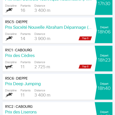
17h30
Discipline
Partants
Distance
16
3 400 m
R5C5
DIEPPE
|
Prix Société Nouvelle Abraham Dépannage (Prix Arenice)
Départ
18h06
Discipline
Partants
Distance
14
3 900 m
R1C1
CABOURG
|
Prix des Cèdres
Départ
18h23
Discipline
Partants
Distance
11
2 725 m
R5C6
DIEPPE
|
Prix Deep Jumping
Départ
18h40
Discipline
Partants
Distance
11
3 400 m
R1C2
CABOURG
|
Prix des Liserons
Départ