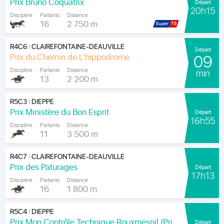
Prix Bruno Coquatrix
Départ
20h15
Discipline
Partants
Distance
16
2 750 m
R4C6
CLAIREFONTAINE-DEAUVILLE
|
Départ
Prix du Chemin de L'hippodrome
09
Discipline
Partants
Distance
min
13
2 200 m
R5C3
DIEPPE
|
Prix Ministère du Bon Esprit
Départ
16h55
Discipline
Partants
Distance
11
3 500 m
R4C7
CLAIREFONTAINE-DEAUVILLE
|
Prix des Paturages
Départ
17h13
Discipline
Partants
Distance
16
1 800 m
R5C4
DIEPPE
|
Prix Mon Contrôle Technique Rouxmesnil (Prix Jean de la Rochefoucauld)
Départ