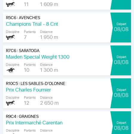
11
1 609 m
R5C6
AVENCHES
|
Champions Trial - 8 Cnt
Départ
08/08
Discipline
Partants
Distance
7
1 950 m
R7C6
SARATOGA
|
Maiden Special Weight 1300
Départ
08/08
Discipline
Partants
Distance
10
1 300 m
R10C5
LES SABLES-D'OLONNE
|
Prix Charles Fournier
Départ
08/08
Discipline
Partants
Distance
12
2 650 m
R9C4
GRAIGNES
|
Prix Intermarché Carentan
Départ
08/08
Discipline
Partants
Distance