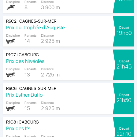
Discipline
Partants
Distance
8
3 900 m
R6C2
CAGNES-SUR-MER
|
Prix du Trophée d'Auguste
Départ
19h50
Discipline
Partants
Distance
14
2 925 m
R1C7
CABOURG
|
Prix des Nivéoles
Départ
21h45
Discipline
Partants
Distance
13
2 725 m
R6C6
CAGNES-SUR-MER
|
Prix Esther Duflo
Départ
21h50
Discipline
Partants
Distance
15
2 925 m
R1C8
CABOURG
|
Prix des Ifs
Départ
22h10
Discipline
Partants
Distance