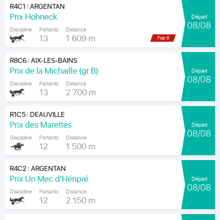
R4C1
ARGENTAN
|
Prix Hohneck
Départ
08/08
Discipline
Partants
Distance
13
1 609 m
R8C6
AIX-LES-BAINS
|
Prix de la Michaille (gr B)
Départ
08/08
Discipline
Partants
Distance
13
2 700 m
R1C5
DEAUVILLE
|
Prix des Marettes
Départ
08/08
Discipline
Partants
Distance
12
1 500 m
R4C2
ARGENTAN
|
Prix Un Mec d'Héripré
Départ
08/08
Discipline
Partants
Distance
12
2 150 m