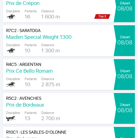
Prix de Crépon
Départ
08/08
Discipline
Partants
Distance
16
1 600 m
R7C2
SARATOGA
|
Maiden Special Weight 1300
Départ
08/08
Discipline
Partants
Distance
10
1 300 m
R4C5
ARGENTAN
|
Prix Ce Bello Romain
Départ
08/08
Discipline
Partants
Distance
10
2 875 m
R5C2
AVENCHES
|
Prix de Bordeaux
Départ
08/08
Discipline
Partants
Distance
13
2 700 m
R10C1
LES SABLES-D'OLONNE
|