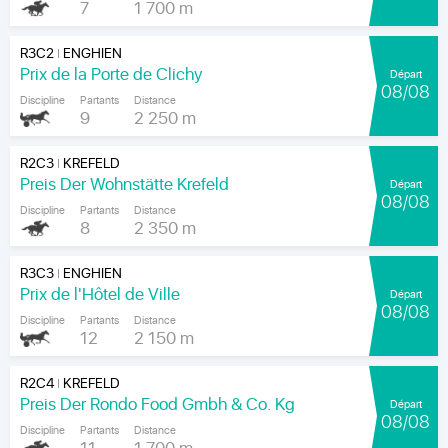
7
1 700 m
R3C2
ENGHIEN
|
Prix de la Porte de Clichy
Départ
08/08
Discipline
Partants
Distance
9
2 250 m
R2C3
KREFELD
|
Preis Der Wohnstätte Krefeld
Départ
08/08
Discipline
Partants
Distance
8
2 350 m
R3C3
ENGHIEN
|
Prix de l'Hôtel de Ville
Départ
08/08
Discipline
Partants
Distance
12
2 150 m
R2C4
KREFELD
|
Preis Der Rondo Food Gmbh & Co. Kg
Départ
08/08
Discipline
Partants
Distance