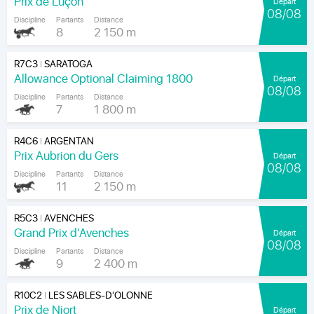
Prix de Luçon
Départ
08/08
Discipline
Partants
Distance
8
2 150 m
R7C3
SARATOGA
|
Allowance Optional Claiming 1800
Départ
08/08
Discipline
Partants
Distance
7
1 800 m
R4C6
ARGENTAN
|
Prix Aubrion du Gers
Départ
08/08
Discipline
Partants
Distance
11
2 150 m
R5C3
AVENCHES
|
Grand Prix d'Avenches
Départ
08/08
Discipline
Partants
Distance
9
2 400 m
R10C2
LES SABLES-D'OLONNE
|
Prix de Niort
Départ