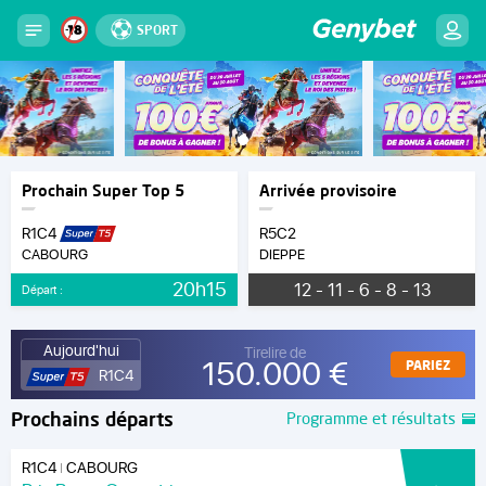
SPORT
Prochain Super Top 5
Arrivée provisoire
R1C4
R5C2
CABOURG
DIEPPE
20h15
12 - 11 - 6 - 8 - 13
Départ :
Aujourd'hui
Tirelire de
150.000 €
PARIEZ
R1C4
Prochains départs
Programme et résultats
R1C4
CABOURG
|