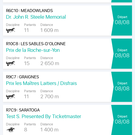
R6C10
MEADOWLANDS
|
Dr. John R. Steele Memorial
Départ
08/08
Discipline
Partants
Distance
11
1 609 m
R10C8
LES SABLES-D'OLONNE
|
Prix de la Roche-sur-Yon
Départ
08/08
Discipline
Partants
Distance
15
2 650 m
R9C7
GRAIGNES
|
Prix les Maîtres Laitiers / Disfrais
Départ
08/08
Discipline
Partants
Distance
11
2 700 m
R7C9
SARATOGA
|
Test S. Presented By Ticketmaster
Départ
08/08
Discipline
Partants
Distance
8
1 400 m