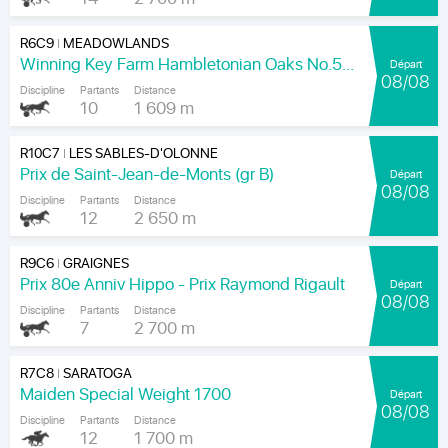
R6C9
MEADOWLANDS
|
Winning Key Farm Hambletonian Oaks No.56 - Final
Départ
08/08
Discipline
Partants
Distance
10
1 609 m
R10C7
LES SABLES-D'OLONNE
|
Prix de Saint-Jean-de-Monts (gr B)
Départ
08/08
Discipline
Partants
Distance
12
2 650 m
R9C6
GRAIGNES
|
Prix 80e Anniv Hippo - Prix Raymond Rigault
Départ
08/08
Discipline
Partants
Distance
7
2 700 m
R7C8
SARATOGA
|
Maiden Special Weight 1700
Départ
08/08
Discipline
Partants
Distance
12
1 700 m