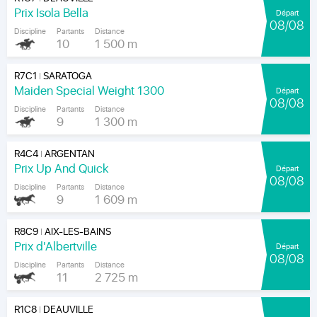
Prix Isola Bella
Départ
08/08
Discipline
Partants
Distance
10
1 500 m
R7C1
SARATOGA
|
Maiden Special Weight 1300
Départ
08/08
Discipline
Partants
Distance
9
1 300 m
R4C4
ARGENTAN
|
Prix Up And Quick
Départ
08/08
Discipline
Partants
Distance
9
1 609 m
R8C9
AIX-LES-BAINS
|
Prix d'Albertville
Départ
08/08
Discipline
Partants
Distance
11
2 725 m
R1C8
DEAUVILLE
|