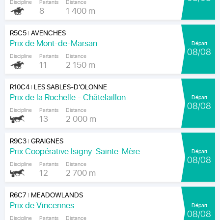
Discipline
Partants
Distance
8
1 400 m
R5C5
AVENCHES
|
Prix de Mont-de-Marsan
Départ
08/08
Discipline
Partants
Distance
11
2 150 m
R10C4
LES SABLES-D'OLONNE
|
Prix de la Rochelle - Châtelaillon
Départ
08/08
Discipline
Partants
Distance
13
2 000 m
R9C3
GRAIGNES
|
Prix Coopérative Isigny-Sainte-Mère
Départ
08/08
Discipline
Partants
Distance
12
2 700 m
R6C7
MEADOWLANDS
|
Prix de Vincennes
Départ
08/08
Discipline
Partants
Distance