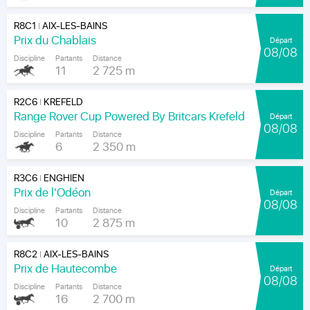
R8C1
AIX-LES-BAINS
|
Prix du Chablais
Départ
08/08
Discipline
Partants
Distance
11
2 725 m
R2C6
KREFELD
|
Range Rover Cup Powered By Britcars Krefeld
Départ
08/08
Discipline
Partants
Distance
6
2 350 m
R3C6
ENGHIEN
|
Prix de l'Odéon
Départ
08/08
Discipline
Partants
Distance
10
2 875 m
R8C2
AIX-LES-BAINS
|
Prix de Hautecombe
Départ
08/08
Discipline
Partants
Distance
16
2 700 m