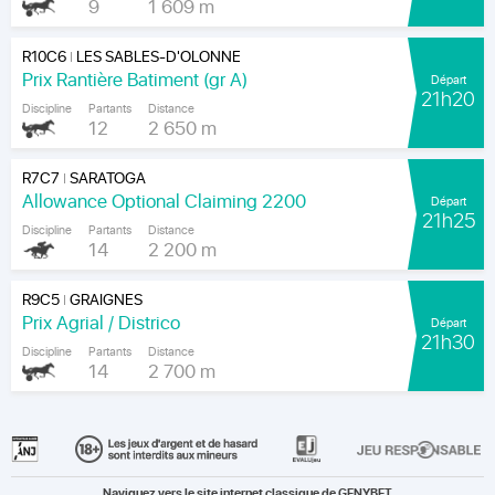
9
1 609 m
R10C6
LES SABLES-D'OLONNE
|
Prix Rantière Batiment (gr A)
Départ
21h20
Discipline
Partants
Distance
12
2 650 m
R7C7
SARATOGA
|
Allowance Optional Claiming 2200
Départ
21h25
Discipline
Partants
Distance
14
2 200 m
R9C5
GRAIGNES
|
Prix Agrial / Districo
Départ
21h30
Discipline
Partants
Distance
14
2 700 m
Naviguez vers le site internet classique de GENYBET