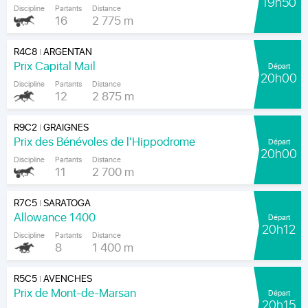
19h50
Discipline
Partants
Distance
16
2 775 m
R4C8
ARGENTAN
|
Prix Capital Mail
Départ
20h00
Discipline
Partants
Distance
12
2 875 m
R9C2
GRAIGNES
|
Prix des Bénévoles de l'Hippodrome
Départ
20h00
Discipline
Partants
Distance
11
2 700 m
R7C5
SARATOGA
|
Allowance 1400
Départ
20h12
Discipline
Partants
Distance
8
1 400 m
R5C5
AVENCHES
|
Prix de Mont-de-Marsan
Départ
20h15