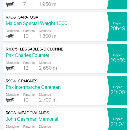
7
1 950 m
R7C6
SARATOGA
|
Maiden Special Weight 1300
Départ
20h49
Discipline
Partants
Distance
10
1 300 m
R10C5
LES SABLES-D'OLONNE
|
Prix Charles Fournier
Départ
20h50
Discipline
Partants
Distance
12
2 650 m
R9C4
GRAIGNES
|
Prix Intermarché Carentan
Départ
21h00
Discipline
Partants
Distance
10
2 700 m
R6C8
MEADOWLANDS
|
John Cashman Memorial
Départ
21h04
Discipline
Partants
Distance