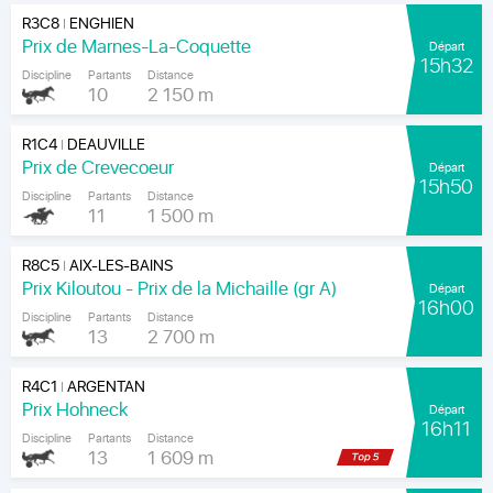
R3C8
ENGHIEN
|
Prix de Marnes-La-Coquette
Départ
15h32
Discipline
Partants
Distance
10
2 150 m
R1C4
DEAUVILLE
|
Prix de Crevecoeur
Départ
15h50
Discipline
Partants
Distance
11
1 500 m
R8C5
AIX-LES-BAINS
|
Prix Kiloutou - Prix de la Michaille (gr A)
Départ
16h00
Discipline
Partants
Distance
13
2 700 m
R4C1
ARGENTAN
|
Prix Hohneck
Départ
16h11
Discipline
Partants
Distance
13
1 609 m