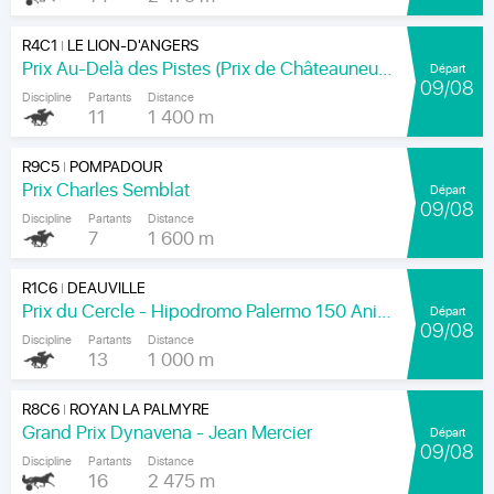
R4C1
LE LION-D'ANGERS
|
Prix Au-Delà des Pistes (Prix de Châteauneuf-sur-Sarthe)
Départ
09/08
Discipline
Partants
Distance
11
1 400 m
R9C5
POMPADOUR
|
Prix Charles Semblat
Départ
09/08
Discipline
Partants
Distance
7
1 600 m
R1C6
DEAUVILLE
|
Prix du Cercle - Hipodromo Palermo 150 Aniversario
Départ
09/08
Discipline
Partants
Distance
13
1 000 m
R8C6
ROYAN LA PALMYRE
|
Grand Prix Dynavena - Jean Mercier
Départ
09/08
Discipline
Partants
Distance
16
2 475 m