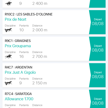
9
2 400 m
R10C2
LES SABLES-D'OLONNE
|
Prix de Niort
Départ
08/08
Discipline
Partants
Distance
10
2 000 m
R9C1
GRAIGNES
|
Prix Groupama
Départ
08/08
Discipline
Partants
Distance
16
2 700 m
R4C7
ARGENTAN
|
Prix Just A Gigolo
Départ
08/08
Discipline
Partants
Distance
9
2 150 m
R7C4
SARATOGA
|
Allowance 1700
Départ
08/08
Discipline
Partants
Distance