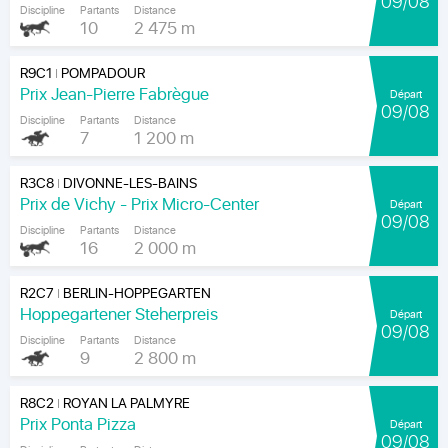
09/08
Discipline
Partants
Distance
10
2 475 m
R9C1
POMPADOUR
|
Prix Jean-Pierre Fabrègue
Départ
09/08
Discipline
Partants
Distance
7
1 200 m
R3C8
DIVONNE-LES-BAINS
|
Prix de Vichy - Prix Micro-Center
Départ
09/08
Discipline
Partants
Distance
16
2 000 m
R2C7
BERLIN-HOPPEGARTEN
|
Hoppegartener Steherpreis
Départ
09/08
Discipline
Partants
Distance
9
2 800 m
R8C2
ROYAN LA PALMYRE
|
Prix Ponta Pizza
Départ
09/08