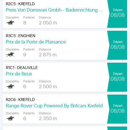
R2C5
KREFELD
|
Preis Von Domovari Gmbh - Badeinrichtung Auf Mass
Départ
08/08
Discipline
Partants
Distance
8
2 050 m
R3C5
ENGHIEN
|
Prix de la Porte de Plaisance
Départ
08/08
Discipline
Partants
Distance
9
2 875 m
R1C1
DEAUVILLE
|
Prix de Reux
Départ
08/08
Discipline
Partants
Distance
6
2 500 m
R2C6
KREFELD
|
Range Rover Cup Powered By Britcars Krefeld
Départ
08/08
Discipline
Partants
Distance
6
2 350 m