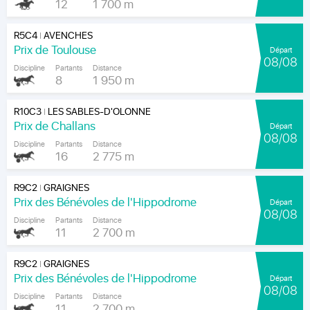
12
1 700 m
R5C4
AVENCHES
|
Prix de Toulouse
Départ
08/08
Discipline
Partants
Distance
8
1 950 m
R10C3
LES SABLES-D'OLONNE
|
Prix de Challans
Départ
08/08
Discipline
Partants
Distance
16
2 775 m
R9C2
GRAIGNES
|
Prix des Bénévoles de l'Hippodrome
Départ
08/08
Discipline
Partants
Distance
11
2 700 m
R9C2
GRAIGNES
|
Prix des Bénévoles de l'Hippodrome
Départ
08/08
Discipline
Partants
Distance
11
2 700 m