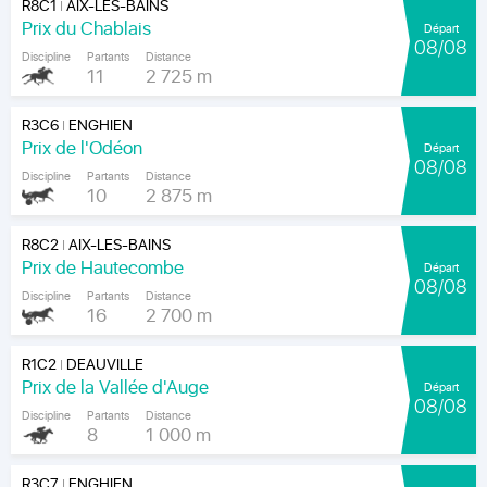
R8C1
AIX-LES-BAINS
|
Prix du Chablais
Départ
08/08
Discipline
Partants
Distance
11
2 725 m
R3C6
ENGHIEN
|
Prix de l'Odéon
Départ
08/08
Discipline
Partants
Distance
10
2 875 m
R8C2
AIX-LES-BAINS
|
Prix de Hautecombe
Départ
08/08
Discipline
Partants
Distance
16
2 700 m
R1C2
DEAUVILLE
|
Prix de la Vallée d'Auge
Départ
08/08
Discipline
Partants
Distance
8
1 000 m
R3C7
ENGHIEN
|