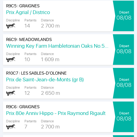
R9C5
GRAIGNES
|
Prix Agrial / Districo
Départ
08/08
Discipline
Partants
Distance
14
2 700 m
R6C9
MEADOWLANDS
|
Winning Key Farm Hambletonian Oaks No.56 - Final
Départ
08/08
Discipline
Partants
Distance
10
1 609 m
R10C7
LES SABLES-D'OLONNE
|
Prix de Saint-Jean-de-Monts (gr B)
Départ
08/08
Discipline
Partants
Distance
12
2 650 m
R9C6
GRAIGNES
|
Prix 80e Anniv Hippo - Prix Raymond Rigault
Départ
08/08
Discipline
Partants
Distance
7
2 700 m