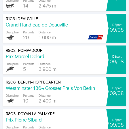
Discipline
Partants
Distance
14
2 475 m
R1C3
DEAUVILLE
|
Grand Handicap de Deauville
Départ
09/08
Discipline
Partants
Distance
20
1 600 m
R9C2
POMPADOUR
|
Prix Marcel Delord
Départ
09/08
Discipline
Partants
Distance
5
3 900 m
R2C8
BERLIN-HOPPEGARTEN
|
Westminster 136¬ Grosser Preis Von Berlin
Départ
09/08
Discipline
Partants
Distance
10
2 400 m
R8C3
ROYAN LA PALMYRE
|
Prix Pierre Sibard
Départ
09/08
Discipline
Partants
Distance