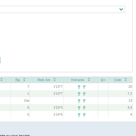
Rg
Red. km
Ferrures
Q+
Cote
7
1'13''7
20
 
1
1'13''7
7,1
 
Dai
13
 
5
1'15''4
4,3
 
5
1'14''6
4
 
pte ou vous inscrire.