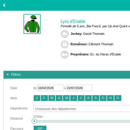
Lyre d'Erable
Femelle de 5 ans, Bai Foncé, par Up And Quick e
Jockey:
David Thomain
Entraîneur:
Clément Thomain
Propriétaire:
Ec. du Haras d'Erable
Filtres
Date
de
à
J
F
M
A
M
J
J
A
S
O
N
D
Mois
Hippodrome
2700m
Distance
Parcours
GP