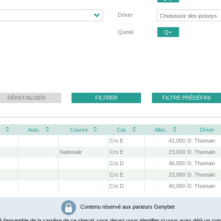
Driver
Quinté
Q+
RÉINITIALISER
FILTRER
FILTRE PRÉDÉFINI
Auto.
Course
Cat.
Alloc.
Driver
Crs E
41,000
D. Thomain
Nationale
Crs E
23,000
D. Thomain
Crs D
46,000
D. Thomain
Crs E
23,000
D. Thomain
Crs D
40,000
D. Thomain
Contenu réservé aux parieurs Genybet
 l'ensemble de la carrière de ce cheval, vous devez vous identifier si vous avez déjà un com