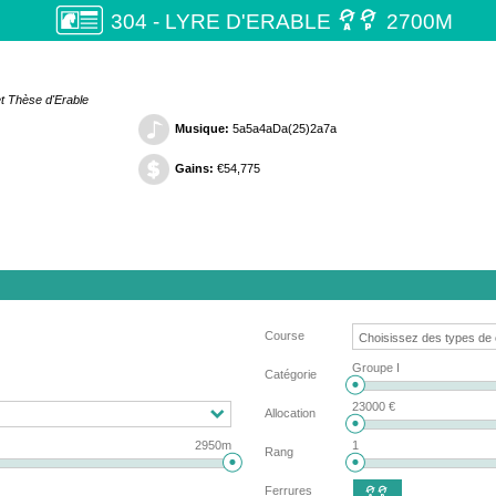

304 - LYRE D'ERABLE
2700M
t Thèse d'Erable
Musique:
5a5a4aDa(25)2a7a
Gains:
€54,775
Course
Groupe I
Catégorie
23000 €
Allocation
2950m
1
Rang
Ferrures
