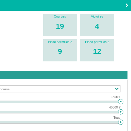
Courues
Victoires
19
4
Place parmi les 3
Place parmi les 5
9
12
Toutes
46000 €
Tous