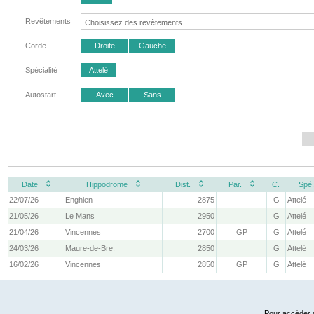
Revêtements
Corde
Droite
Gauche
Spécialité
Attelé
Autostart
Avec
Sans
Date
Hippodrome
Dist.
Par.
C.
Spé.
22/07/26
Enghien
2875
G
Attelé
21/05/26
Le Mans
2950
G
Attelé
21/04/26
Vincennes
2700
GP
G
Attelé
24/03/26
Maure-de-Bre.
2850
G
Attelé
16/02/26
Vincennes
2850
GP
G
Attelé
Pour accéder à