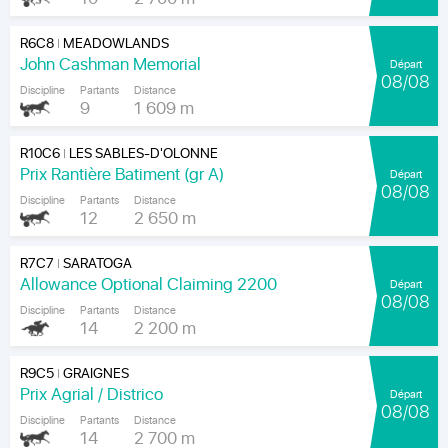
R6C8
MEADOWLANDS
|
John Cashman Memorial
Départ
08/08
Discipline
Partants
Distance
9
1 609 m
R10C6
LES SABLES-D'OLONNE
|
Prix Rantière Batiment (gr A)
Départ
08/08
Discipline
Partants
Distance
12
2 650 m
R7C7
SARATOGA
|
Allowance Optional Claiming 2200
Départ
08/08
Discipline
Partants
Distance
14
2 200 m
R9C5
GRAIGNES
|
Prix Agrial / Districo
Départ
08/08
Discipline
Partants
Distance
14
2 700 m