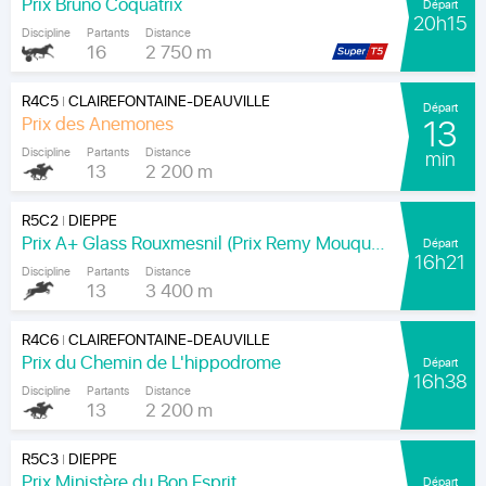
Prix Bruno Coquatrix
Départ
20h15
Discipline
Partants
Distance
16
2 750 m
R4C5
CLAIREFONTAINE-DEAUVILLE
|
Départ
Prix des Anemones
13
Discipline
Partants
Distance
min
13
2 200 m
R5C2
DIEPPE
|
Prix A+ Glass Rouxmesnil (Prix Remy Mouquet)
Départ
16h21
Discipline
Partants
Distance
13
3 400 m
R4C6
CLAIREFONTAINE-DEAUVILLE
|
Prix du Chemin de L'hippodrome
Départ
16h38
Discipline
Partants
Distance
13
2 200 m
R5C3
DIEPPE
|
Prix Ministère du Bon Esprit
Départ