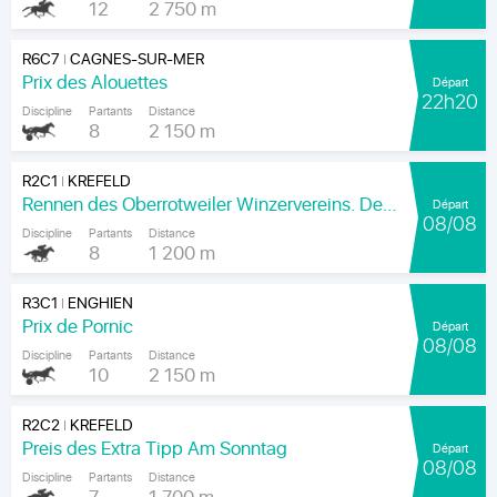
12
2 750 m
R6C7
CAGNES-SUR-MER
|
Prix des Alouettes
Départ
22h20
Discipline
Partants
Distance
8
2 150 m
R2C1
KREFELD
|
Rennen des Oberrotweiler Winzervereins. Der Klassiker Am Kaiser.
Départ
08/08
Discipline
Partants
Distance
8
1 200 m
R3C1
ENGHIEN
|
Prix de Pornic
Départ
08/08
Discipline
Partants
Distance
10
2 150 m
R2C2
KREFELD
|
Preis des Extra Tipp Am Sonntag
Départ
08/08
Discipline
Partants
Distance