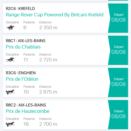
R2C6
KREFELD
|
Range Rover Cup Powered By Britcars Krefeld
Départ
08/08
Discipline
Partants
Distance
6
2 350 m
R8C1
AIX-LES-BAINS
|
Prix du Chablais
Départ
08/08
Discipline
Partants
Distance
11
2 725 m
R3C6
ENGHIEN
|
Prix de l'Odéon
Départ
08/08
Discipline
Partants
Distance
10
2 875 m
R8C2
AIX-LES-BAINS
|
Prix de Hautecombe
Départ
08/08
Discipline
Partants
Distance
16
2 700 m