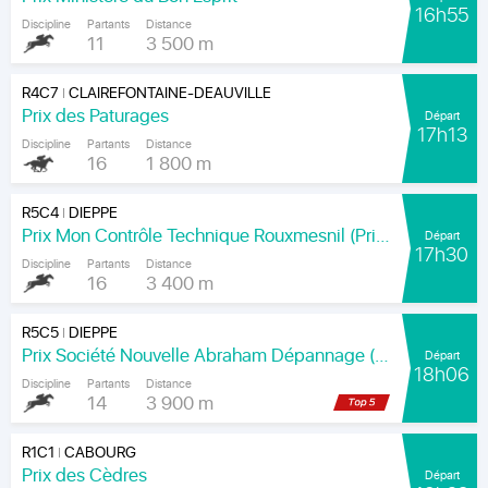
16h55
Discipline
Partants
Distance
11
3 500 m
R4C7
CLAIREFONTAINE-DEAUVILLE
|
Prix des Paturages
Départ
17h13
Discipline
Partants
Distance
16
1 800 m
R5C4
DIEPPE
|
Prix Mon Contrôle Technique Rouxmesnil (Prix Jean de la Rochefoucauld)
Départ
17h30
Discipline
Partants
Distance
16
3 400 m
R5C5
DIEPPE
|
Prix Société Nouvelle Abraham Dépannage (Prix Arenice)
Départ
18h06
Discipline
Partants
Distance
14
3 900 m
R1C1
CABOURG
|
Prix des Cèdres
Départ