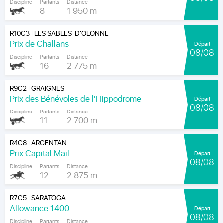
Discipline
Partants
Distance
8
1 950 m
R10C3
LES SABLES-D'OLONNE
|
Prix de Challans
Départ
08/08
Discipline
Partants
Distance
16
2 775 m
R9C2
GRAIGNES
|
Prix des Bénévoles de l'Hippodrome
Départ
08/08
Discipline
Partants
Distance
11
2 700 m
R4C8
ARGENTAN
|
Prix Capital Mail
Départ
08/08
Discipline
Partants
Distance
12
2 875 m
R7C5
SARATOGA
|
Allowance 1400
Départ
08/08
Discipline
Partants
Distance