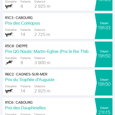
Discipline
Partants
Distance
8
2 925 m
R1C3
CABOURG
|
Prix des Coréopsis
Départ
19h33
Discipline
Partants
Distance
14
2 725 m
R5C8
DIEPPE
|
Prix QG Nautic Martin-Eglise (Prix le Roi Thibault)
Départ
19h50
Discipline
Partants
Distance
8
3 900 m
R6C2
CAGNES-SUR-MER
|
Prix du Trophée d'Auguste
Départ
19h50
Discipline
Partants
Distance
14
2 925 m
R1C6
CABOURG
|
Prix des Dauphinelles
Départ
21h15
Discipline
Partants
Distance