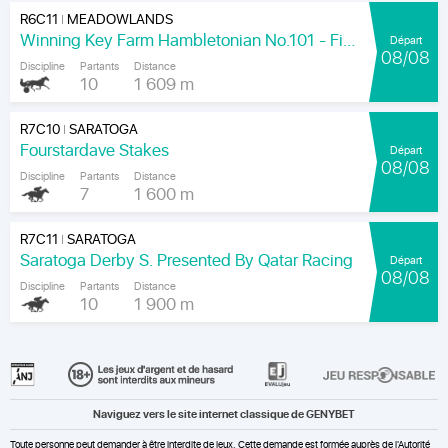
R6C11
MEADOWLANDS
|
Winning Key Farm Hambletonian No.101 - Final
Départ
08/08
Discipline
Partants
Distance
10
1 609 m
R7C10
SARATOGA
|
Fourstardave Stakes
Départ
08/08
Discipline
Partants
Distance
7
1 600 m
R7C11
SARATOGA
|
Saratoga Derby S. Presented By Qatar Racing
Départ
08/08
Discipline
Partants
Distance
10
1 900 m
Naviguez vers le site internet classique de GENYBET
Toute personne peut demander à être interdite de jeux. Cette demande est formée auprès de l'Autorité