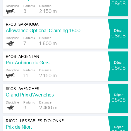
08/08
Discipline
Partants
Distance
8
2 150 m
R7C3
SARATOGA
|
Allowance Optional Claiming 1800
Départ
08/08
Discipline
Partants
Distance
7
1 800 m
R4C6
ARGENTAN
|
Prix Aubrion du Gers
Départ
08/08
Discipline
Partants
Distance
11
2 150 m
R5C3
AVENCHES
|
Grand Prix d'Avenches
Départ
08/08
Discipline
Partants
Distance
9
2 400 m
R10C2
LES SABLES-D'OLONNE
|
Prix de Niort
Départ