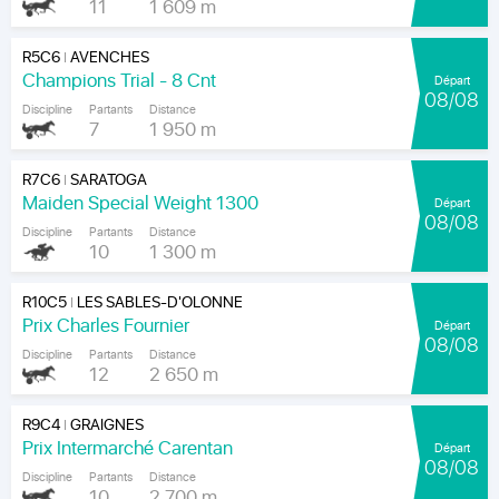
11
1 609 m
R5C6
AVENCHES
|
Champions Trial - 8 Cnt
Départ
08/08
Discipline
Partants
Distance
7
1 950 m
R7C6
SARATOGA
|
Maiden Special Weight 1300
Départ
08/08
Discipline
Partants
Distance
10
1 300 m
R10C5
LES SABLES-D'OLONNE
|
Prix Charles Fournier
Départ
08/08
Discipline
Partants
Distance
12
2 650 m
R9C4
GRAIGNES
|
Prix Intermarché Carentan
Départ
08/08
Discipline
Partants
Distance
10
2 700 m