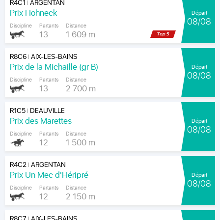
R4C1
ARGENTAN
|
Prix Hohneck
Départ
08/08
Discipline
Partants
Distance
13
1 609 m
R8C6
AIX-LES-BAINS
|
Prix de la Michaille (gr B)
Départ
08/08
Discipline
Partants
Distance
13
2 700 m
R1C5
DEAUVILLE
|
Prix des Marettes
Départ
08/08
Discipline
Partants
Distance
12
1 500 m
R4C2
ARGENTAN
|
Prix Un Mec d'Héripré
Départ
08/08
Discipline
Partants
Distance
12
2 150 m
R8C7
AIX-LES-BAINS
|