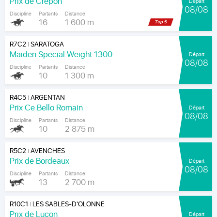
Prix de Crépon
Départ
08/08
Discipline
Partants
Distance
16
1 600 m
R7C2
SARATOGA
|
Maiden Special Weight 1300
Départ
08/08
Discipline
Partants
Distance
10
1 300 m
R4C5
ARGENTAN
|
Prix Ce Bello Romain
Départ
08/08
Discipline
Partants
Distance
10
2 875 m
R5C2
AVENCHES
|
Prix de Bordeaux
Départ
08/08
Discipline
Partants
Distance
13
2 700 m
R10C1
LES SABLES-D'OLONNE
|
Prix de Luçon
Départ