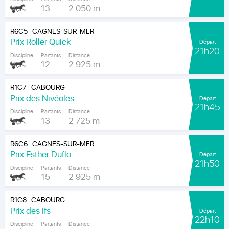
13
2 050 m
R6C5
CAGNES-SUR-MER
|
Prix Roller Quick
Départ
21h20
Discipline
Partants
Distance
12
2 925 m
R1C7
CABOURG
|
Prix des Nivéoles
Départ
21h45
Discipline
Partants
Distance
13
2 725 m
R6C6
CAGNES-SUR-MER
|
Prix Esther Duflo
Départ
21h50
Discipline
Partants
Distance
15
2 925 m
R1C8
CABOURG
|
Prix des Ifs
Départ
22h10
Discipline
Partants
Distance