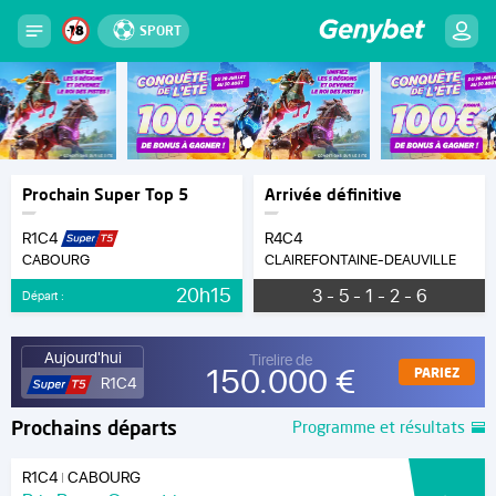
SPORT
Prochain Super Top 5
Arrivée définitive
R1C4
R4C4
CABOURG
CLAIREFONTAINE-DEAUVILLE
20h15
3 - 5 - 1 - 2 - 6
Départ :
Aujourd'hui
Tirelire de
150.000 €
PARIEZ
R1C4
Prochains départs
Programme et résultats
R1C4
CABOURG
|