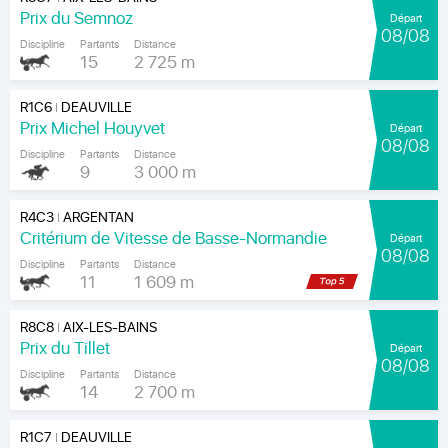
Prix du Semnoz
Départ
08/08
Discipline
Partants
Distance
15
2 725 m
R1C6
DEAUVILLE
|
Prix Michel Houyvet
Départ
08/08
Discipline
Partants
Distance
9
3 000 m
R4C3
ARGENTAN
|
Critérium de Vitesse de Basse-Normandie
Départ
08/08
Discipline
Partants
Distance
11
1 609 m
R8C8
AIX-LES-BAINS
|
Prix du Tillet
Départ
08/08
Discipline
Partants
Distance
14
2 700 m
R1C7
DEAUVILLE
|