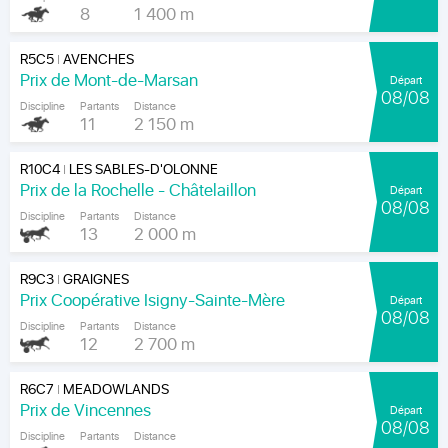
8
1 400 m
R5C5
AVENCHES
|
Prix de Mont-de-Marsan
Départ
08/08
Discipline
Partants
Distance
11
2 150 m
R10C4
LES SABLES-D'OLONNE
|
Prix de la Rochelle - Châtelaillon
Départ
08/08
Discipline
Partants
Distance
13
2 000 m
R9C3
GRAIGNES
|
Prix Coopérative Isigny-Sainte-Mère
Départ
08/08
Discipline
Partants
Distance
12
2 700 m
R6C7
MEADOWLANDS
|
Prix de Vincennes
Départ
08/08
Discipline
Partants
Distance