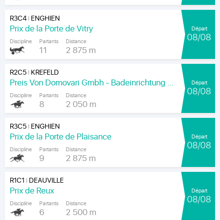
R3C4
ENGHIEN
|
Prix de la Porte de Vitry
Départ
08/08
Discipline
Partants
Distance
11
2 875 m
R2C5
KREFELD
|
Preis Von Domovari Gmbh - Badeinrichtung Auf Mass
Départ
08/08
Discipline
Partants
Distance
8
2 050 m
R3C5
ENGHIEN
|
Prix de la Porte de Plaisance
Départ
08/08
Discipline
Partants
Distance
9
2 875 m
R1C1
DEAUVILLE
|
Prix de Reux
Départ
08/08
Discipline
Partants
Distance
6
2 500 m