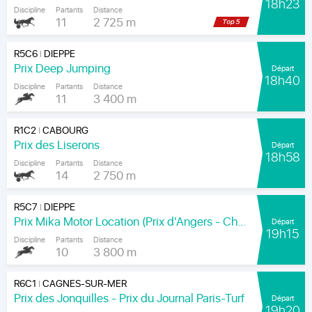
18h23
Discipline
Partants
Distance
11
2 725 m
R5C6
DIEPPE
|
Prix Deep Jumping
Départ
18h40
Discipline
Partants
Distance
11
3 400 m
R1C2
CABOURG
|
Prix des Liserons
Départ
18h58
Discipline
Partants
Distance
14
2 750 m
R5C7
DIEPPE
|
Prix Mika Motor Location (Prix d'Angers - Chamionnat Paris-Turf des Apprentis-Jeunes-Jockeys)
Départ
19h15
Discipline
Partants
Distance
10
3 800 m
R6C1
CAGNES-SUR-MER
|
Prix des Jonquilles - Prix du Journal Paris-Turf
Départ
19h20