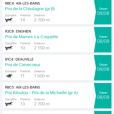
R8C4
AIX-LES-BAINS
|
Prix de la Chautagne (gr B)
Départ
08/08
Discipline
Partants
Distance
14
2 700 m
R3C8
ENGHIEN
|
Prix de Marnes-La-Coquette
Départ
08/08
Discipline
Partants
Distance
10
2 150 m
R1C4
DEAUVILLE
|
Prix de Crevecoeur
Départ
08/08
Discipline
Partants
Distance
11
1 500 m
R8C5
AIX-LES-BAINS
|
Prix Kiloutou - Prix de la Michaille (gr A)
Départ
08/08
Discipline
Partants
Distance
13
2 700 m