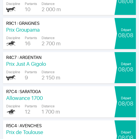
08/08
Discipline
Partants
Distance
10
2 000 m
R9C1
GRAIGNES
|
Prix Groupama
Départ
08/08
Discipline
Partants
Distance
16
2 700 m
R4C7
ARGENTAN
|
Prix Just A Gigolo
Départ
08/08
Discipline
Partants
Distance
9
2 150 m
R7C4
SARATOGA
|
Allowance 1700
Départ
08/08
Discipline
Partants
Distance
12
1 700 m
R5C4
AVENCHES
|
Prix de Toulouse
Départ
08/08