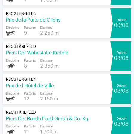
7
1 700 m
R3C2
ENGHIEN
|
Prix de la Porte de Clichy
Départ
08/08
Discipline
Partants
Distance
9
2 250 m
R2C3
KREFELD
|
Preis Der Wohnstätte Krefeld
Départ
08/08
Discipline
Partants
Distance
8
2 350 m
R3C3
ENGHIEN
|
Prix de l'Hôtel de Ville
Départ
08/08
Discipline
Partants
Distance
12
2 150 m
R2C4
KREFELD
|
Preis Der Rondo Food Gmbh & Co. Kg
Départ
08/08
Discipline
Partants
Distance
11
1 700 m