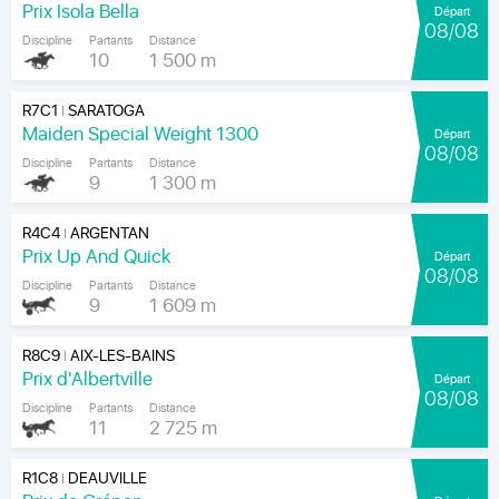
Prix Isola Bella
Départ
08/08
Discipline
Partants
Distance
10
1 500 m
R7C1
SARATOGA
|
Maiden Special Weight 1300
Départ
08/08
Discipline
Partants
Distance
9
1 300 m
R4C4
ARGENTAN
|
Prix Up And Quick
Départ
08/08
Discipline
Partants
Distance
9
1 609 m
R8C9
AIX-LES-BAINS
|
Prix d'Albertville
Départ
08/08
Discipline
Partants
Distance
11
2 725 m
R1C8
DEAUVILLE
|