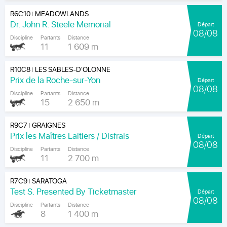
R6C10
MEADOWLANDS
|
Dr. John R. Steele Memorial
Départ
08/08
Discipline
Partants
Distance
11
1 609 m
R10C8
LES SABLES-D'OLONNE
|
Prix de la Roche-sur-Yon
Départ
08/08
Discipline
Partants
Distance
15
2 650 m
R9C7
GRAIGNES
|
Prix les Maîtres Laitiers / Disfrais
Départ
08/08
Discipline
Partants
Distance
11
2 700 m
R7C9
SARATOGA
|
Test S. Presented By Ticketmaster
Départ
08/08
Discipline
Partants
Distance
8
1 400 m