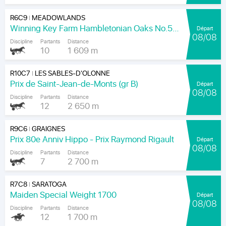
R6C9
MEADOWLANDS
|
Winning Key Farm Hambletonian Oaks No.56 - Final
Départ
08/08
Discipline
Partants
Distance
10
1 609 m
R10C7
LES SABLES-D'OLONNE
|
Prix de Saint-Jean-de-Monts (gr B)
Départ
08/08
Discipline
Partants
Distance
12
2 650 m
R9C6
GRAIGNES
|
Prix 80e Anniv Hippo - Prix Raymond Rigault
Départ
08/08
Discipline
Partants
Distance
7
2 700 m
R7C8
SARATOGA
|
Maiden Special Weight 1700
Départ
08/08
Discipline
Partants
Distance
12
1 700 m