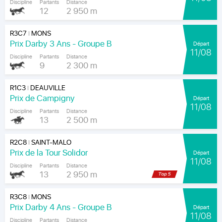
Discipline
Partants
Distance
12
2 950 m
R3C7
MONS
|
Prix Darby 3 Ans - Groupe B
Départ
11/08
Discipline
Partants
Distance
9
2 300 m
R1C3
DEAUVILLE
|
Prix de Campigny
Départ
11/08
Discipline
Partants
Distance
13
2 500 m
R2C8
SAINT-MALO
|
Prix de la Tour Solidor
Départ
11/08
Discipline
Partants
Distance
13
2 950 m
R3C8
MONS
|
Prix Darby 4 Ans - Groupe B
Départ
11/08
Discipline
Partants
Distance