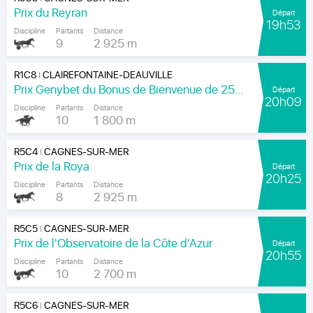
Prix du Reyran
Départ
19h53
Discipline
Partants
Distance
9
2 925 m
R1C8
CLAIREFONTAINE-DEAUVILLE
|
Prix Genybet du Bonus de Bienvenue de 250 Euros (Prix Ramsin)
Départ
20h09
Discipline
Partants
Distance
10
1 800 m
R5C4
CAGNES-SUR-MER
|
Prix de la Roya
Départ
20h25
Discipline
Partants
Distance
8
2 925 m
R5C5
CAGNES-SUR-MER
|
Prix de l'Observatoire de la Côte d'Azur
Départ
20h55
Discipline
Partants
Distance
10
2 700 m
R5C6
CAGNES-SUR-MER
|