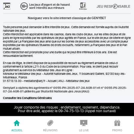
Naviguez vers le site internet classique de GENYBET
Toute personne peut demander à être interdite de jeux. Cette demande est formée auprès de l'Autorité
nationale des jeux.
Cette interdiction est applicable dans les casinos, dans les clubs de jeux, sur les sites de jeux et de
paris en ligne exploités par les opérateurs de jeux agréés en France, sur le site de jeux de loterie en ligne
exploité par La Française des jeux ainsi que sur les bornes de jeux accessibles avec un compte joueur
exploitées par les opérateurs titulaires de droits exclusifs, notamment La Française des jeux et le Pari
mutuel urbain.
Cette interdiction est prononcée pour une durée qui ne peut être inférieure à trois ans. Elle est
renouvelable tacitement.
En cas de litige, le client dispose de la possibilité de recourir au règlement amiable de celui-ci
conformément à l’article L211-3 du Code de la consommation. Pour cela, le client peut recourir
gratuitement au service du Médiateur des Jeux en Ligne :
Monsieur le Médiateur des jeux - Autorité Nationale des Jeux, 11 boulevard Gallieni, 92130 Issy-les-
Moulineaux, France
01.57.13.13.00 - mediation@anj.fr -
Accueil | ANJ - Médiateur des jeux
Genybet a obtenu les agréments n° 0055-PH-2025-07-24-AGR-01 et n° 0055-PS-2025-
07-24-AGR-01 délivrés par l'Autorité Nationale des Jeux (ANJ)
Consulter les Conditions Générales
Jouer comporte des risques : endettement, isolement, dépendance.
Pour être aidé, appelez le 09-74-75-13-13 (Appel non surtaxé)
ACCUEIL
RÉUNIONS
LE LIVE
PROMO