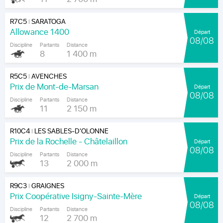
R7C5
SARATOGA
|
Allowance 1400
Départ
08/08
Discipline
Partants
Distance
8
1 400 m
R5C5
AVENCHES
|
Prix de Mont-de-Marsan
Départ
08/08
Discipline
Partants
Distance
11
2 150 m
R10C4
LES SABLES-D'OLONNE
|
Prix de la Rochelle - Châtelaillon
Départ
08/08
Discipline
Partants
Distance
13
2 000 m
R9C3
GRAIGNES
|
Prix Coopérative Isigny-Sainte-Mère
Départ
08/08
Discipline
Partants
Distance
12
2 700 m