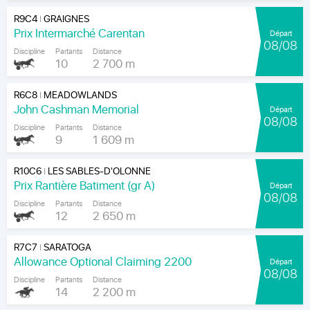
R9C4
GRAIGNES
|
Prix Intermarché Carentan
Départ
08/08
Discipline
Partants
Distance
10
2 700 m
R6C8
MEADOWLANDS
|
John Cashman Memorial
Départ
08/08
Discipline
Partants
Distance
9
1 609 m
R10C6
LES SABLES-D'OLONNE
|
Prix Rantière Batiment (gr A)
Départ
08/08
Discipline
Partants
Distance
12
2 650 m
R7C7
SARATOGA
|
Allowance Optional Claiming 2200
Départ
08/08
Discipline
Partants
Distance
14
2 200 m