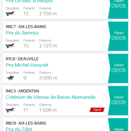
Prix Un Mec d'Héripré
Départ
08/08
Discipline
Partants
Distance
12
2 150 m
R8C7
AIX-LES-BAINS
|
Prix du Semnoz
Départ
08/08
Discipline
Partants
Distance
15
2 725 m
R1C6
DEAUVILLE
|
Prix Michel Houyvet
Départ
08/08
Discipline
Partants
Distance
9
3 000 m
R4C3
ARGENTAN
|
Critérium de Vitesse de Basse-Normandie
Départ
08/08
Discipline
Partants
Distance
11
1 609 m
R8C8
AIX-LES-BAINS
|
Prix du Tillet
Départ