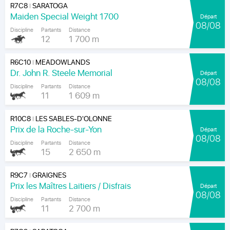
R7C8
SARATOGA
|
Maiden Special Weight 1700
Départ
08/08
Discipline
Partants
Distance
12
1 700 m
R6C10
MEADOWLANDS
|
Dr. John R. Steele Memorial
Départ
08/08
Discipline
Partants
Distance
11
1 609 m
R10C8
LES SABLES-D'OLONNE
|
Prix de la Roche-sur-Yon
Départ
08/08
Discipline
Partants
Distance
15
2 650 m
R9C7
GRAIGNES
|
Prix les Maîtres Laitiers / Disfrais
Départ
08/08
Discipline
Partants
Distance
11
2 700 m