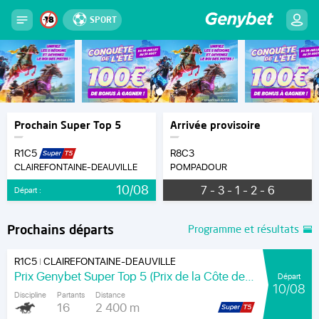
SPORT
Prochain Super Top 5
Arrivée provisoire
R1C5
R8C3
CLAIREFONTAINE-DEAUVILLE
POMPADOUR
10/08
7 - 3 - 1 - 2 - 6
Départ :
Prochains départs
Programme et résultats
R1C5
CLAIREFONTAINE-DEAUVILLE
|
Prix Genybet Super Top 5 (Prix de la Côte de Nacre)
Départ
10/08
Discipline
Partants
Distance
16
2 400 m