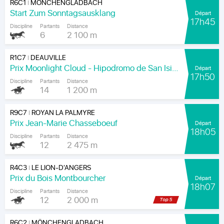
R6C1
MÖNCHENGLADBACH
|
Start Zum Sonntagsausklang
Départ
17h45
Discipline
Partants
Distance
6
2 100 m
R1C7
DEAUVILLE
|
Prix Moonlight Cloud - Hipodromo de San Isidro
Départ
17h50
Discipline
Partants
Distance
14
1 200 m
R9C7
ROYAN LA PALMYRE
|
Prix Jean-Marie Chasseboeuf
Départ
18h05
Discipline
Partants
Distance
12
2 475 m
R4C3
LE LION-D'ANGERS
|
Prix du Bois Montbourcher
Départ
18h07
Discipline
Partants
Distance
12
2 000 m
R6C2
MÖNCHENGLADBACH
|