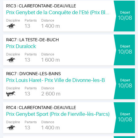
R1C3
CLAIREFONTAINE-DEAUVILLE
|
Prix Genybet de la Conquête de l'Eté (Prix Blangy-le-Château)
Départ
10/08
Discipline
Partants
Distance
13
1 400 m
R4C7
LA TESTE-DE-BUCH
|
Prix Duralock
Départ
10/08
Discipline
Partants
Distance
13
1 600 m
R6C7
DIVONNE-LES-BAINS
|
Prix Louis Haret- Prix Ville de Divonne-les-B
Départ
10/08
Discipline
Partants
Distance
13
2 600 m
R1C4
CLAIREFONTAINE-DEAUVILLE
|
Prix Genybet Sport (Prix de Fierville-lès-Parcs)
Départ
10/08
Discipline
Partants
Distance
13
1 400 m