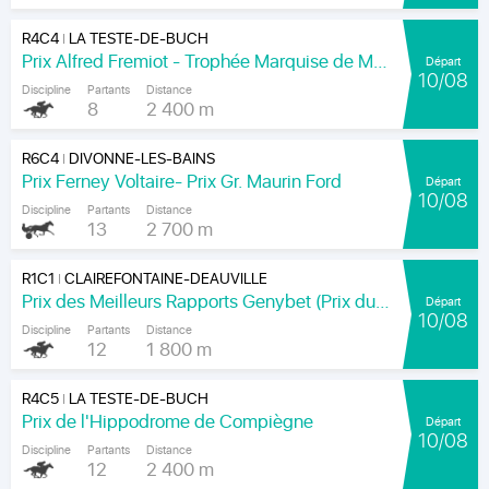
R4C4
LA TESTE-DE-BUCH
|
Prix Alfred Fremiot - Trophée Marquise de Moratalla
Départ
10/08
Discipline
Partants
Distance
8
2 400 m
R6C4
DIVONNE-LES-BAINS
|
Prix Ferney Voltaire- Prix Gr. Maurin Ford
Départ
10/08
Discipline
Partants
Distance
13
2 700 m
R1C1
CLAIREFONTAINE-DEAUVILLE
|
Prix des Meilleurs Rapports Genybet (Prix du Haut-Bois)
Départ
10/08
Discipline
Partants
Distance
12
1 800 m
R4C5
LA TESTE-DE-BUCH
|
Prix de l'Hippodrome de Compiègne
Départ
10/08
Discipline
Partants
Distance
12
2 400 m