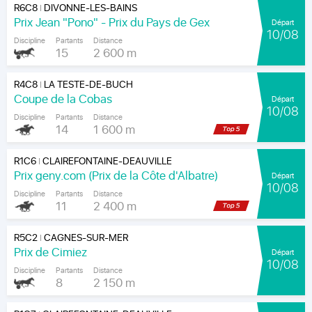
R6C8
DIVONNE-LES-BAINS
|
Prix Jean "Pono" - Prix du Pays de Gex
Départ
10/08
Discipline
Partants
Distance
15
2 600 m
R4C8
LA TESTE-DE-BUCH
|
Coupe de la Cobas
Départ
10/08
Discipline
Partants
Distance
14
1 600 m
R1C6
CLAIREFONTAINE-DEAUVILLE
|
Prix geny.com (Prix de la Côte d'Albatre)
Départ
10/08
Discipline
Partants
Distance
11
2 400 m
R5C2
CAGNES-SUR-MER
|
Prix de Cimiez
Départ
10/08
Discipline
Partants
Distance
8
2 150 m