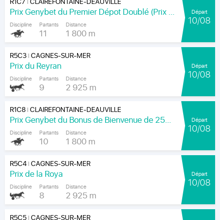
R1C7
CLAIREFONTAINE-DEAUVILLE
|
Prix Genybet du Premier Dépot Doublé (Prix The Wonder)
Départ
10/08
Discipline
Partants
Distance
11
1 800 m
R5C3
CAGNES-SUR-MER
|
Prix du Reyran
Départ
10/08
Discipline
Partants
Distance
9
2 925 m
R1C8
CLAIREFONTAINE-DEAUVILLE
|
Prix Genybet du Bonus de Bienvenue de 250 Euros (Prix Ramsin)
Départ
10/08
Discipline
Partants
Distance
10
1 800 m
R5C4
CAGNES-SUR-MER
|
Prix de la Roya
Départ
10/08
Discipline
Partants
Distance
8
2 925 m
R5C5
CAGNES-SUR-MER
|