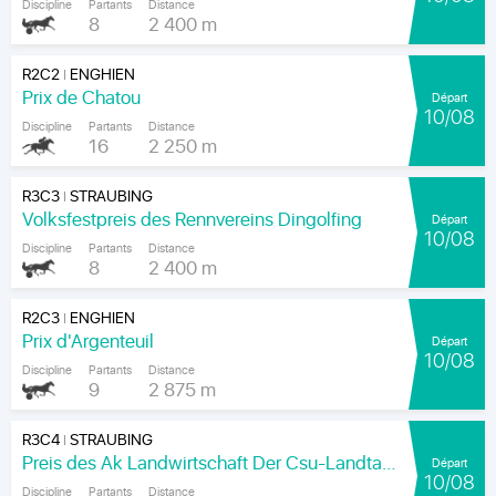
Discipline
Partants
Distance
8
2 400 m
R2C2
ENGHIEN
|
Prix de Chatou
Départ
10/08
Discipline
Partants
Distance
16
2 250 m
R3C3
STRAUBING
|
Volksfestpreis des Rennvereins Dingolfing
Départ
10/08
Discipline
Partants
Distance
8
2 400 m
R2C3
ENGHIEN
|
Prix d'Argenteuil
Départ
10/08
Discipline
Partants
Distance
9
2 875 m
R3C4
STRAUBING
|
Preis des Ak Landwirtschaft Der Csu-Landtagsfraktion
Départ
10/08
Discipline
Partants
Distance