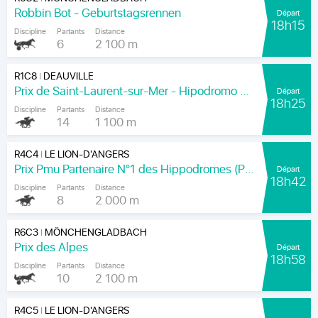
Robbin Bot - Geburtstagsrennen
Départ
18h15
Discipline
Partants
Distance
6
2 100 m
R1C8
DEAUVILLE
|
Prix de Saint-Laurent-sur-Mer - Hipodromo de Maronas
Départ
18h25
Discipline
Partants
Distance
14
1 100 m
R4C4
LE LION-D'ANGERS
|
Prix Pmu Partenaire N°1 des Hippodromes (Prix du Moulin de Varennes)
Départ
18h42
Discipline
Partants
Distance
8
2 000 m
R6C3
MÖNCHENGLADBACH
|
Prix des Alpes
Départ
18h58
Discipline
Partants
Distance
10
2 100 m
R4C5
LE LION-D'ANGERS
|