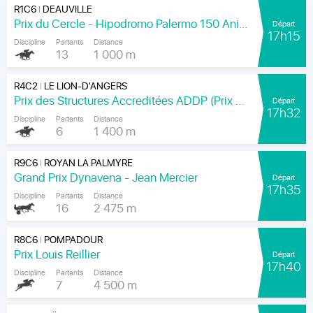
R1C6
DEAUVILLE
|
Prix du Cercle - Hipodromo Palermo 150 Aniversario
Départ
17h15
Discipline
Partants
Distance
13
1 000 m
R4C2
LE LION-D'ANGERS
|
Prix des Structures Accreditées ADDP (Prix Léon Carabin)
Départ
17h32
Discipline
Partants
Distance
6
1 400 m
R9C6
ROYAN LA PALMYRE
|
Grand Prix Dynavena - Jean Mercier
Départ
17h35
Discipline
Partants
Distance
16
2 475 m
R8C6
POMPADOUR
|
Prix Louis Reillier
Départ
17h40
Discipline
Partants
Distance
7
4 500 m