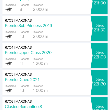
21h00
Discipline
Partants
Distance
8
2 000 m
R7C3
MAROÑAS
|
Premio Sub Princess 2019
Départ
21h30
Discipline
Partants
Distance
13
2 000 m
R7C4
MAROÑAS
|
Premio Upper Class 2020
Départ
22h00
Discipline
Partants
Distance
11
1 200 m
R7C5
MAROÑAS
|
Premio Draco 2021
Départ
22h30
Discipline
Partants
Distance
13
1 000 m
R7C6
MAROÑAS
|
Clasico Romantico S.
Départ