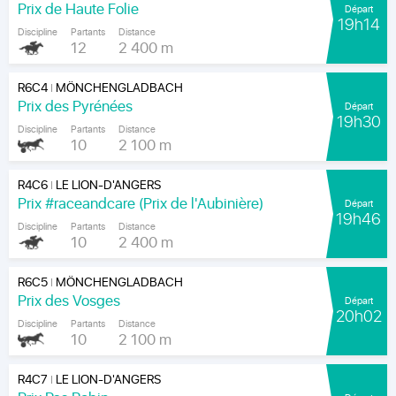
Prix de Haute Folie
Départ
19h14
Discipline
Partants
Distance
12
2 400 m
R6C4
MÖNCHENGLADBACH
|
Prix des Pyrénées
Départ
19h30
Discipline
Partants
Distance
10
2 100 m
R4C6
LE LION-D'ANGERS
|
Prix #raceandcare (Prix de l'Aubinière)
Départ
19h46
Discipline
Partants
Distance
10
2 400 m
R6C5
MÖNCHENGLADBACH
|
Prix des Vosges
Départ
20h02
Discipline
Partants
Distance
10
2 100 m
R4C7
LE LION-D'ANGERS
|