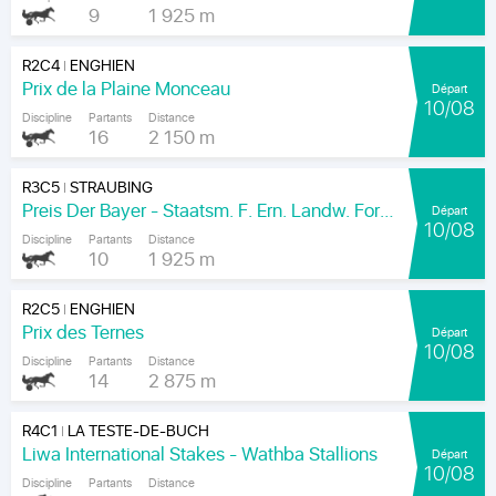
9
1 925 m
R2C4
ENGHIEN
|
Prix de la Plaine Monceau
Départ
10/08
Discipline
Partants
Distance
16
2 150 m
R3C5
STRAUBING
|
Preis Der Bayer - Staatsm. F. Ern. Landw. Forsten Und Tourism
Départ
10/08
Discipline
Partants
Distance
10
1 925 m
R2C5
ENGHIEN
|
Prix des Ternes
Départ
10/08
Discipline
Partants
Distance
14
2 875 m
R4C1
LA TESTE-DE-BUCH
|
Liwa International Stakes - Wathba Stallions
Départ
10/08
Discipline
Partants
Distance