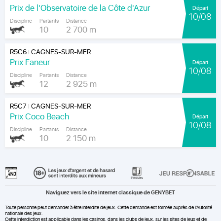
Prix de l'Observatoire de la Côte d'Azur
Départ
10/08
Discipline
Partants
Distance
10
2 700 m
R5C6
CAGNES-SUR-MER
|
Prix Faneur
Départ
10/08
Discipline
Partants
Distance
12
2 925 m
R5C7
CAGNES-SUR-MER
|
Prix Coco Beach
Départ
10/08
Discipline
Partants
Distance
10
2 150 m
Naviguez vers le site internet classique de GENYBET
Toute personne peut demander à être interdite de jeux. Cette demande est formée auprès de l'Autorité
nationale des jeux.
Cette interdiction est applicable dans les casinos, dans les clubs de jeux, sur les sites de jeux et de