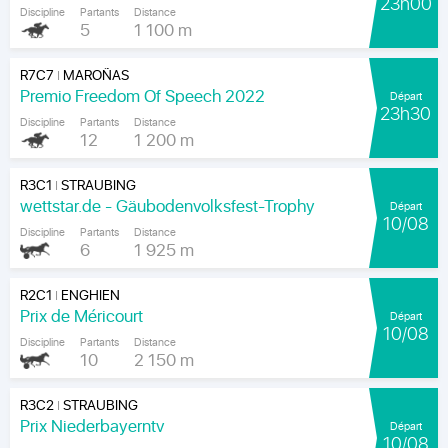
23h00
Discipline
Partants
Distance
5
1 100 m
R7C7
MAROÑAS
|
Premio Freedom Of Speech 2022
Départ
23h30
Discipline
Partants
Distance
12
1 200 m
R3C1
STRAUBING
|
wettstar.de - Gäubodenvolksfest-Trophy
Départ
10/08
Discipline
Partants
Distance
6
1 925 m
R2C1
ENGHIEN
|
Prix de Méricourt
Départ
10/08
Discipline
Partants
Distance
10
2 150 m
R3C2
STRAUBING
|
Prix Niederbayerntv
Départ
10/08