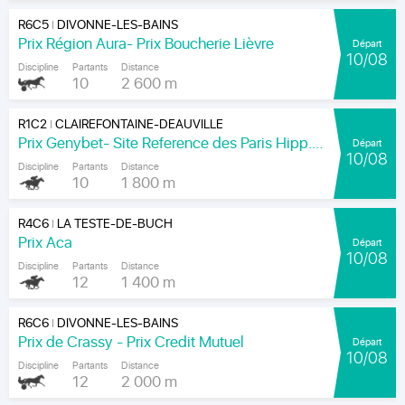
R6C5
DIVONNE-LES-BAINS
|
Prix Région Aura- Prix Boucherie Lièvre
Départ
10/08
Discipline
Partants
Distance
10
2 600 m
R1C2
CLAIREFONTAINE-DEAUVILLE
|
Prix Genybet- Site Reference des Paris Hipp.(px du Domaine du H. Bois)
Départ
10/08
Discipline
Partants
Distance
10
1 800 m
R4C6
LA TESTE-DE-BUCH
|
Prix Aca
Départ
10/08
Discipline
Partants
Distance
12
1 400 m
R6C6
DIVONNE-LES-BAINS
|
Prix de Crassy - Prix Credit Mutuel
Départ
10/08
Discipline
Partants
Distance
12
2 000 m