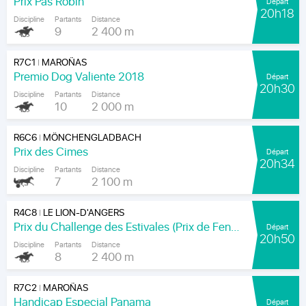
Prix Pas Robin
Départ
20h18
Discipline
Partants
Distance
9
2 400 m
R7C1
MAROÑAS
|
Premio Dog Valiente 2018
Départ
20h30
Discipline
Partants
Distance
10
2 000 m
R6C6
MÖNCHENGLADBACH
|
Prix des Cimes
Départ
20h34
Discipline
Partants
Distance
7
2 100 m
R4C8
LE LION-D'ANGERS
|
Prix du Challenge des Estivales (Prix de Feneu)
Départ
20h50
Discipline
Partants
Distance
8
2 400 m
R7C2
MAROÑAS
|
Handicap Especial Panama
Départ