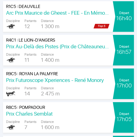
R1C5
DEAUVILLE
|
Arc Prix Maurice de Gheest - FEE - En Mémoire de Louis Romanet
Départ
16h40
Discipline
Partants
Distance
12
1 300 m
R4C1
LE LION-D'ANGERS
|
Prix Au-Delà des Pistes (Prix de Châteauneuf-sur-Sarthe)
Départ
16h57
Discipline
Partants
Distance
11
1 400 m
R9C5
ROYAN LA PALMYRE
|
Prix Futuroscope Xperiences - René Monory
Départ
17h00
Discipline
Partants
Distance
14
2 475 m
R8C5
POMPADOUR
|
Prix Charles Semblat
Départ
17h05
Discipline
Partants
Distance
7
1 600 m