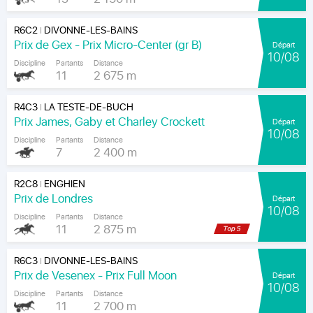
R6C2
DIVONNE-LES-BAINS
|
Prix de Gex - Prix Micro-Center (gr B)
Départ
10/08
Discipline
Partants
Distance
11
2 675 m
R4C3
LA TESTE-DE-BUCH
|
Prix James, Gaby et Charley Crockett
Départ
10/08
Discipline
Partants
Distance
7
2 400 m
R2C8
ENGHIEN
|
Prix de Londres
Départ
10/08
Discipline
Partants
Distance
11
2 875 m
R6C3
DIVONNE-LES-BAINS
|
Prix de Vesenex - Prix Full Moon
Départ
10/08
Discipline
Partants
Distance
11
2 700 m