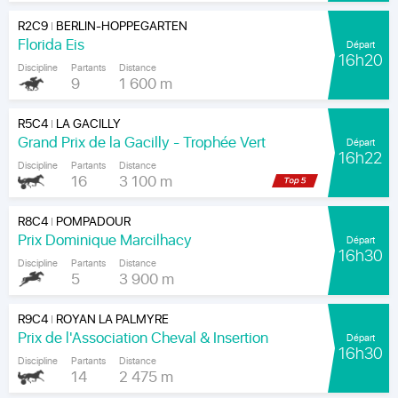
R2C9
BERLIN-HOPPEGARTEN
|
Florida Eis
Départ
16h20
Discipline
Partants
Distance
9
1 600 m
R5C4
LA GACILLY
|
Grand Prix de la Gacilly - Trophée Vert
Départ
16h22
Discipline
Partants
Distance
16
3 100 m
R8C4
POMPADOUR
|
Prix Dominique Marcilhacy
Départ
16h30
Discipline
Partants
Distance
5
3 900 m
R9C4
ROYAN LA PALMYRE
|
Prix de l'Association Cheval & Insertion
Départ
16h30
Discipline
Partants
Distance
14
2 475 m