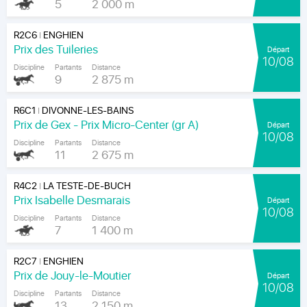
5
2 000 m
R2C6
ENGHIEN
|
Prix des Tuileries
Départ
10/08
Discipline
Partants
Distance
9
2 875 m
R6C1
DIVONNE-LES-BAINS
|
Prix de Gex - Prix Micro-Center (gr A)
Départ
10/08
Discipline
Partants
Distance
11
2 675 m
R4C2
LA TESTE-DE-BUCH
|
Prix Isabelle Desmarais
Départ
10/08
Discipline
Partants
Distance
7
1 400 m
R2C7
ENGHIEN
|
Prix de Jouy-le-Moutier
Départ
10/08
Discipline
Partants
Distance
13
2 150 m