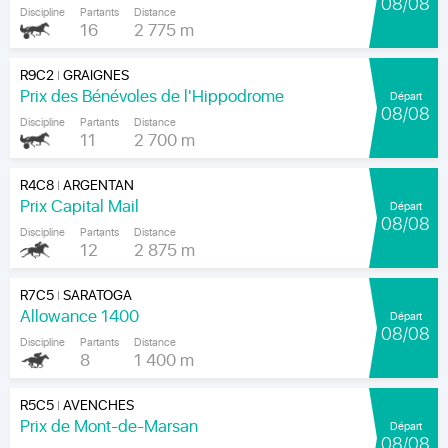
08/08
Discipline
Partants
Distance
16
2 775 m
R9C2
GRAIGNES
|
Prix des Bénévoles de l'Hippodrome
Départ
08/08
Discipline
Partants
Distance
11
2 700 m
R4C8
ARGENTAN
|
Prix Capital Mail
Départ
08/08
Discipline
Partants
Distance
12
2 875 m
R7C5
SARATOGA
|
Allowance 1400
Départ
08/08
Discipline
Partants
Distance
8
1 400 m
R5C5
AVENCHES
|
Prix de Mont-de-Marsan
Départ
08/08