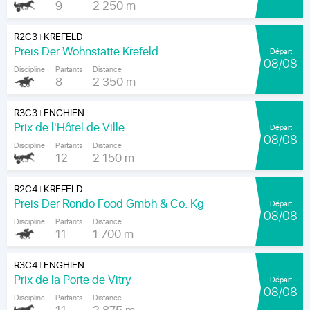
9
2 250 m
R2C3
KREFELD
|
Preis Der Wohnstätte Krefeld
Départ
08/08
Discipline
Partants
Distance
8
2 350 m
R3C3
ENGHIEN
|
Prix de l'Hôtel de Ville
Départ
08/08
Discipline
Partants
Distance
12
2 150 m
R2C4
KREFELD
|
Preis Der Rondo Food Gmbh & Co. Kg
Départ
08/08
Discipline
Partants
Distance
11
1 700 m
R3C4
ENGHIEN
|
Prix de la Porte de Vitry
Départ
08/08
Discipline
Partants
Distance