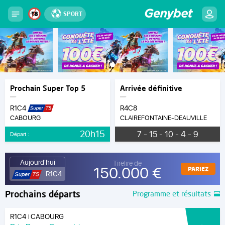
SPORT
Prochain Super Top 5
Arrivée définitive
R1C4
R4C8
CABOURG
CLAIREFONTAINE-DEAUVILLE
20h15
7 - 15 - 10 - 4 - 9
Départ :
Aujourd'hui
Tirelire de
150.000 €
PARIEZ
R1C4
Prochains départs
Programme et résultats
R1C4
CABOURG
|