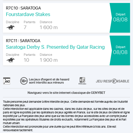
R7C10
SARATOGA
|
Fourstardave Stakes
Départ
08/08
Discipline
Partants
Distance
7
1 600 m
R7C11
SARATOGA
|
Saratoga Derby S. Presented By Qatar Racing
Départ
08/08
Discipline
Partants
Distance
10
1 900 m
Naviguez vers le site internet classique de GENYBET
Toute personne peut demander à être interdite de jeux. Cette demande est formée auprès de l'Autorité
nationale des jeux.
Cette interdiction est applicable dans les casinos, dans les clubs de jeux, sur les sites de jeux et de
paris en ligne exploités par les opérateurs de jeux agréés en France, sur le site de jeux de loterie en ligne
exploité par La Française des jeux ainsi que sur les bornes de jeux accessibles avec un compte joueur
exploitées par les opérateurs titulaires de droits exclusifs, notamment La Française des jeux et le Pari
mutuel urbain.
Cette interdiction est prononcée pour une durée qui ne peut être inférieure à trois ans. Elle est
renouvelable tacitement.