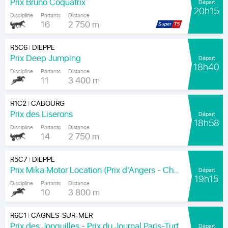
Prix Bruno Coquatrix
Départ
20h15
Discipline
Partants
Distance
16
2 750 m
R5C6
DIEPPE
|
Prix Deep Jumping
Départ
18h40
Discipline
Partants
Distance
11
3 400 m
R1C2
CABOURG
|
Prix des Liserons
Départ
18h58
Discipline
Partants
Distance
14
2 750 m
R5C7
DIEPPE
|
Prix Mika Motor Location (Prix d'Angers - Chamionnat Paris-Turf des Apprentis-Jeunes-Jockeys)
Départ
19h15
Discipline
Partants
Distance
10
3 800 m
R6C1
CAGNES-SUR-MER
|
Prix des Jonquilles - Prix du Journal Paris-Turf
Départ