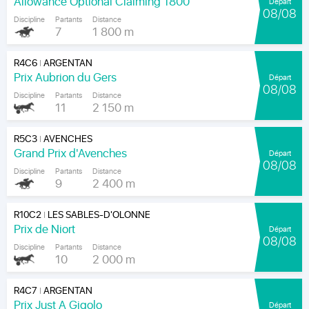
Allowance Optional Claiming 1800
Départ
08/08
Discipline
Partants
Distance
7
1 800 m
R4C6
ARGENTAN
|
Prix Aubrion du Gers
Départ
08/08
Discipline
Partants
Distance
11
2 150 m
R5C3
AVENCHES
|
Grand Prix d'Avenches
Départ
08/08
Discipline
Partants
Distance
9
2 400 m
R10C2
LES SABLES-D'OLONNE
|
Prix de Niort
Départ
08/08
Discipline
Partants
Distance
10
2 000 m
R4C7
ARGENTAN
|
Prix Just A Gigolo
Départ