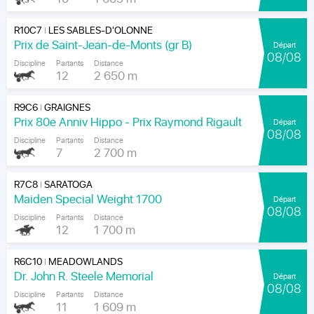
R10C7
LES SABLES-D'OLONNE
|
Prix de Saint-Jean-de-Monts (gr B)
Départ
08/08
Discipline
Partants
Distance
12
2 650 m
R9C6
GRAIGNES
|
Prix 80e Anniv Hippo - Prix Raymond Rigault
Départ
08/08
Discipline
Partants
Distance
7
2 700 m
R7C8
SARATOGA
|
Maiden Special Weight 1700
Départ
08/08
Discipline
Partants
Distance
12
1 700 m
R6C10
MEADOWLANDS
|
Dr. John R. Steele Memorial
Départ
08/08
Discipline
Partants
Distance
11
1 609 m