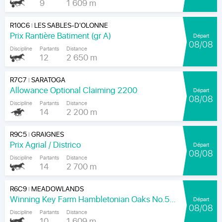
9
1 609 m
R10C6
LES SABLES-D'OLONNE
|
Prix Rantière Batiment (gr A)
Départ
08/08
Discipline
Partants
Distance
12
2 650 m
R7C7
SARATOGA
|
Allowance Optional Claiming 2200
Départ
08/08
Discipline
Partants
Distance
14
2 200 m
R9C5
GRAIGNES
|
Prix Agrial / Districo
Départ
08/08
Discipline
Partants
Distance
14
2 700 m
R6C9
MEADOWLANDS
|
Winning Key Farm Hambletonian Oaks No.56 - Final
Départ
08/08
Discipline
Partants
Distance
10
1 609 m