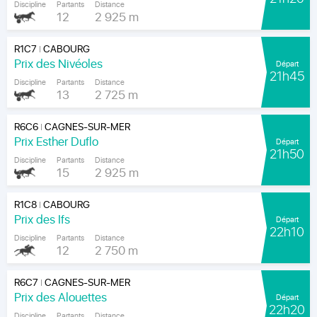
Discipline
Partants
Distance
12
2 925 m
R1C7
CABOURG
|
Prix des Nivéoles
Départ
21h45
Discipline
Partants
Distance
13
2 725 m
R6C6
CAGNES-SUR-MER
|
Prix Esther Duflo
Départ
21h50
Discipline
Partants
Distance
15
2 925 m
R1C8
CABOURG
|
Prix des Ifs
Départ
22h10
Discipline
Partants
Distance
12
2 750 m
R6C7
CAGNES-SUR-MER
|
Prix des Alouettes
Départ
22h20
Discipline
Partants
Distance