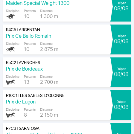
Maiden Special Weight 1300
Départ
08/08
Discipline
Partants
Distance
10
1 300 m
R4C5
ARGENTAN
|
Prix Ce Bello Romain
Départ
08/08
Discipline
Partants
Distance
10
2 875 m
R5C2
AVENCHES
|
Prix de Bordeaux
Départ
08/08
Discipline
Partants
Distance
13
2 700 m
R10C1
LES SABLES-D'OLONNE
|
Prix de Luçon
Départ
08/08
Discipline
Partants
Distance
8
2 150 m
R7C3
SARATOGA
|