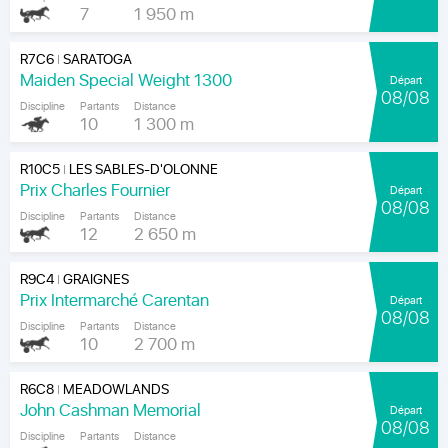
7
1 950 m
R7C6
SARATOGA
|
Maiden Special Weight 1300
Départ
08/08
Discipline
Partants
Distance
10
1 300 m
R10C5
LES SABLES-D'OLONNE
|
Prix Charles Fournier
Départ
08/08
Discipline
Partants
Distance
12
2 650 m
R9C4
GRAIGNES
|
Prix Intermarché Carentan
Départ
08/08
Discipline
Partants
Distance
10
2 700 m
R6C8
MEADOWLANDS
|
John Cashman Memorial
Départ
08/08
Discipline
Partants
Distance