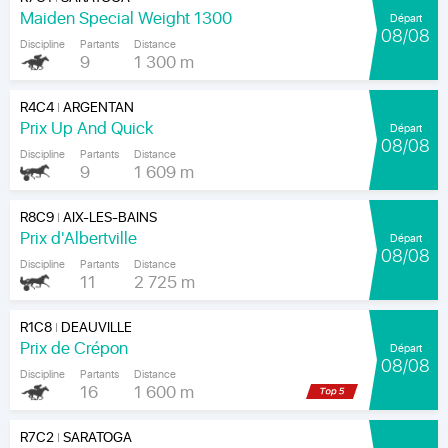
Maiden Special Weight 1300
Départ
08/08
Discipline
Partants
Distance
9
1 300 m
R4C4
ARGENTAN
|
Prix Up And Quick
Départ
08/08
Discipline
Partants
Distance
9
1 609 m
R8C9
AIX-LES-BAINS
|
Prix d'Albertville
Départ
08/08
Discipline
Partants
Distance
11
2 725 m
R1C8
DEAUVILLE
|
Prix de Crépon
Départ
08/08
Discipline
Partants
Distance
16
1 600 m
R7C2
SARATOGA
|