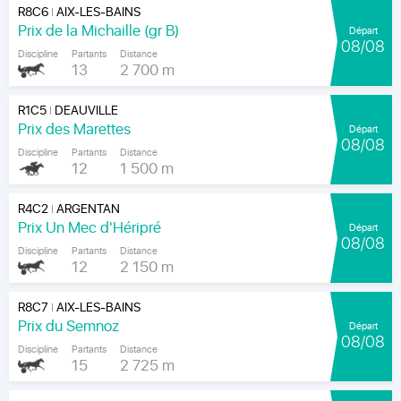
R8C6
AIX-LES-BAINS
|
Prix de la Michaille (gr B)
Départ
08/08
Discipline
Partants
Distance
13
2 700 m
R1C5
DEAUVILLE
|
Prix des Marettes
Départ
08/08
Discipline
Partants
Distance
12
1 500 m
R4C2
ARGENTAN
|
Prix Un Mec d'Héripré
Départ
08/08
Discipline
Partants
Distance
12
2 150 m
R8C7
AIX-LES-BAINS
|
Prix du Semnoz
Départ
08/08
Discipline
Partants
Distance
15
2 725 m