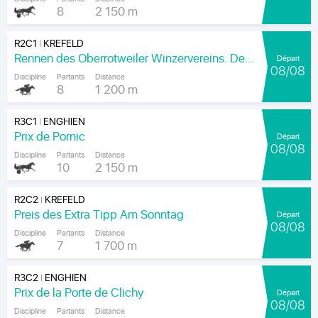
8
2 150 m
R2C1
KREFELD
|
Rennen des Oberrotweiler Winzervereins. Der Klassiker Am Kaiser.
Départ
08/08
Discipline
Partants
Distance
8
1 200 m
R3C1
ENGHIEN
|
Prix de Pornic
Départ
08/08
Discipline
Partants
Distance
10
2 150 m
R2C2
KREFELD
|
Preis des Extra Tipp Am Sonntag
Départ
08/08
Discipline
Partants
Distance
7
1 700 m
R3C2
ENGHIEN
|
Prix de la Porte de Clichy
Départ
08/08
Discipline
Partants
Distance