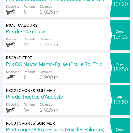
19h20
Discipline
Partants
Distance
8
2 925 m
R1C3
CABOURG
|
Prix des Coréopsis
Départ
19h33
Discipline
Partants
Distance
14
2 725 m
R5C8
DIEPPE
|
Prix QG Nautic Martin-Eglise (Prix le Roi Thibault)
Départ
19h50
Discipline
Partants
Distance
8
3 900 m
R6C2
CAGNES-SUR-MER
|
Prix du Trophée d'Auguste
Départ
19h50
Discipline
Partants
Distance
14
2 925 m
R6C3
CAGNES-SUR-MER
|
Prix Images et Expressions (Prix des Palmiers)
Départ