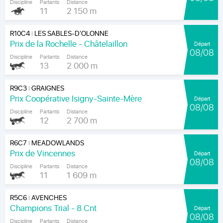
Discipline
Partants
Distance
11
2 150 m
R10C4
LES SABLES-D'OLONNE
|
Prix de la Rochelle - Châtelaillon
Départ
08/08
Discipline
Partants
Distance
13
2 000 m
R9C3
GRAIGNES
|
Prix Coopérative Isigny-Sainte-Mère
Départ
08/08
Discipline
Partants
Distance
12
2 700 m
R6C7
MEADOWLANDS
|
Prix de Vincennes
Départ
08/08
Discipline
Partants
Distance
11
1 609 m
R5C6
AVENCHES
|
Champions Trial - 8 Cnt
Départ
08/08
Discipline
Partants
Distance