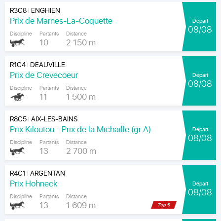
R3C8
ENGHIEN
|
Prix de Marnes-La-Coquette
Départ
08/08
Discipline
Partants
Distance
10
2 150 m
R1C4
DEAUVILLE
|
Prix de Crevecoeur
Départ
08/08
Discipline
Partants
Distance
11
1 500 m
R8C5
AIX-LES-BAINS
|
Prix Kiloutou - Prix de la Michaille (gr A)
Départ
08/08
Discipline
Partants
Distance
13
2 700 m
R4C1
ARGENTAN
|
Prix Hohneck
Départ
08/08
Discipline
Partants
Distance
13
1 609 m