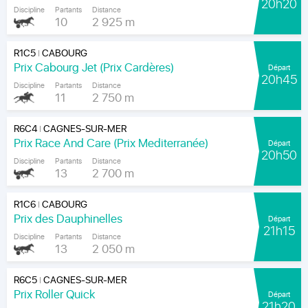
20h20
Discipline
Partants
Distance
10
2 925 m
R1C5
CABOURG
|
Prix Cabourg Jet (Prix Cardères)
Départ
20h45
Discipline
Partants
Distance
11
2 750 m
R6C4
CAGNES-SUR-MER
|
Prix Race And Care (Prix Mediterranée)
Départ
20h50
Discipline
Partants
Distance
13
2 700 m
R1C6
CABOURG
|
Prix des Dauphinelles
Départ
21h15
Discipline
Partants
Distance
13
2 050 m
R6C5
CAGNES-SUR-MER
|
Prix Roller Quick
Départ
21h20