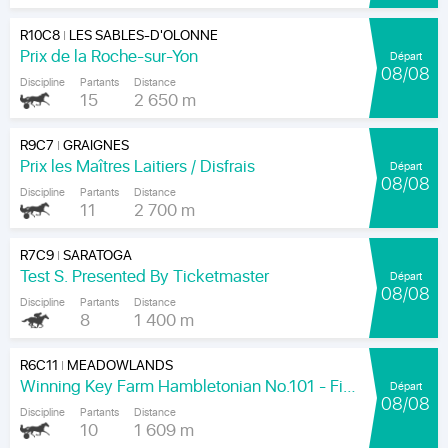
R10C8
LES SABLES-D'OLONNE
|
Prix de la Roche-sur-Yon
Départ
08/08
Discipline
Partants
Distance
15
2 650 m
R9C7
GRAIGNES
|
Prix les Maîtres Laitiers / Disfrais
Départ
08/08
Discipline
Partants
Distance
11
2 700 m
R7C9
SARATOGA
|
Test S. Presented By Ticketmaster
Départ
08/08
Discipline
Partants
Distance
8
1 400 m
R6C11
MEADOWLANDS
|
Winning Key Farm Hambletonian No.101 - Final
Départ
08/08
Discipline
Partants
Distance
10
1 609 m