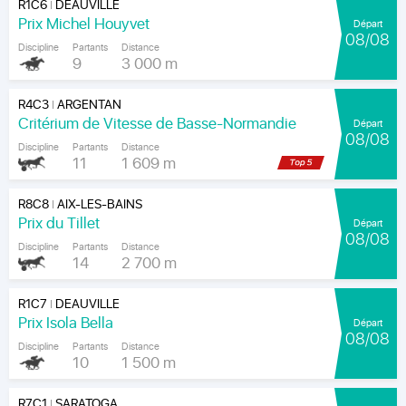
R1C6
DEAUVILLE
|
Prix Michel Houyvet
Départ
08/08
Discipline
Partants
Distance
9
3 000 m
R4C3
ARGENTAN
|
Critérium de Vitesse de Basse-Normandie
Départ
08/08
Discipline
Partants
Distance
11
1 609 m
R8C8
AIX-LES-BAINS
|
Prix du Tillet
Départ
08/08
Discipline
Partants
Distance
14
2 700 m
R1C7
DEAUVILLE
|
Prix Isola Bella
Départ
08/08
Discipline
Partants
Distance
10
1 500 m
R7C1
SARATOGA
|