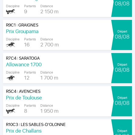
08/08
Discipline
Partants
Distance
9
2 150 m
R9C1
GRAIGNES
|
Prix Groupama
Départ
08/08
Discipline
Partants
Distance
16
2 700 m
R7C4
SARATOGA
|
Allowance 1700
Départ
08/08
Discipline
Partants
Distance
12
1 700 m
R5C4
AVENCHES
|
Prix de Toulouse
Départ
08/08
Discipline
Partants
Distance
8
1 950 m
R10C3
LES SABLES-D'OLONNE
|
Prix de Challans
Départ