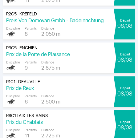
11
2 875 m
R2C5
KREFELD
|
Preis Von Domovari Gmbh - Badeinrichtung Auf Mass
Départ
08/08
Discipline
Partants
Distance
8
2 050 m
R3C5
ENGHIEN
|
Prix de la Porte de Plaisance
Départ
08/08
Discipline
Partants
Distance
9
2 875 m
R1C1
DEAUVILLE
|
Prix de Reux
Départ
08/08
Discipline
Partants
Distance
6
2 500 m
R8C1
AIX-LES-BAINS
|
Prix du Chablais
Départ
08/08
Discipline
Partants
Distance
11
2 725 m