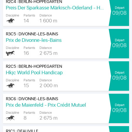
R2C4
BERLIN-HOPPEGARTEN
|
Preis Der Sparkasse Märkisch-Oderland - Hkjc World Pool Trophy
Départ
09/08
Discipline
Partants
Distance
14
1 600 m
R3C5
DIVONNE-LES-BAINS
|
Prix de Divonne-les-Bains
Départ
09/08
Discipline
Partants
Distance
16
2 675 m
R2C5
BERLIN-HOPPEGARTEN
|
Hkjc World Pool Handicap
Départ
09/08
Discipline
Partants
Distance
15
2 000 m
R3C6
DIVONNE-LES-BAINS
|
Prix de Maienfeld - Prix Crédit Mutuel
Départ
09/08
Discipline
Partants
Distance
8
2 675 m
R1C1
DEAUVILLE
|