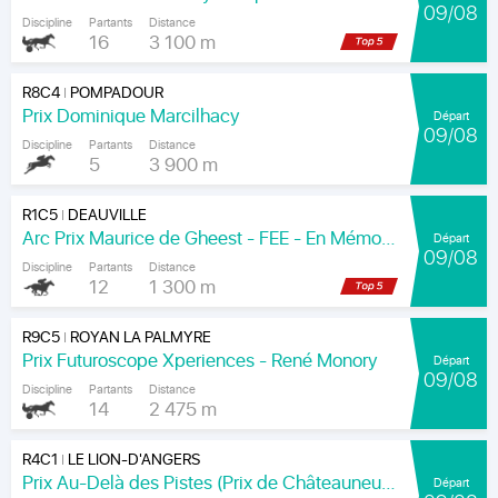
09/08
Discipline
Partants
Distance
16
3 100 m
R8C4
POMPADOUR
|
Prix Dominique Marcilhacy
Départ
09/08
Discipline
Partants
Distance
5
3 900 m
R1C5
DEAUVILLE
|
Arc Prix Maurice de Gheest - FEE - En Mémoire de Louis Romanet
Départ
09/08
Discipline
Partants
Distance
12
1 300 m
R9C5
ROYAN LA PALMYRE
|
Prix Futuroscope Xperiences - René Monory
Départ
09/08
Discipline
Partants
Distance
14
2 475 m
R4C1
LE LION-D'ANGERS
|
Prix Au-Delà des Pistes (Prix de Châteauneuf-sur-Sarthe)
Départ