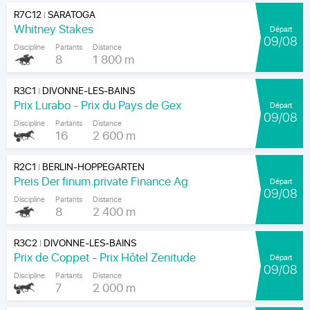
R7C12
SARATOGA
|
Whitney Stakes
Départ
09/08
Discipline
Partants
Distance
8
1 800 m
R3C1
DIVONNE-LES-BAINS
|
Prix Lurabo - Prix du Pays de Gex
Départ
09/08
Discipline
Partants
Distance
16
2 600 m
R2C1
BERLIN-HOPPEGARTEN
|
Preis Der finum.private Finance Ag
Départ
09/08
Discipline
Partants
Distance
8
2 400 m
R3C2
DIVONNE-LES-BAINS
|
Prix de Coppet - Prix Hôtel Zenitude
Départ
09/08
Discipline
Partants
Distance
7
2 000 m