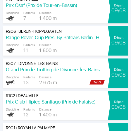
Prix Osaf (Prix de Tour-en-Bessin)
Départ
09/08
Discipline
Partants
Distance
7
1 400 m
R2C6
BERLIN-HOPPEGARTEN
|
Range Rover-Cup Pres. By Britcars Berlin- Hoppegartener Stutenp.
Départ
09/08
Discipline
Partants
Distance
11
1 800 m
R3C7
DIVONNE-LES-BAINS
|
Grand Prix de Trotting de Divonne-les-Bains
Départ
09/08
Discipline
Partants
Distance
13
2 675 m
R1C2
DEAUVILLE
|
Prix Club Hipico Santiago (Prix de Falaise)
Départ
09/08
Discipline
Partants
Distance
12
1 400 m
R9C1
ROYAN LA PALMYRE
|