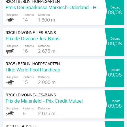
R2C4
BERLIN-HOPPEGARTEN
|
Preis Der Sparkasse Märkisch-Oderland - Hkjc World Pool Trophy
Départ
09/08
Discipline
Partants
Distance
14
1 600 m
R3C5
DIVONNE-LES-BAINS
|
Prix de Divonne-les-Bains
Départ
09/08
Discipline
Partants
Distance
16
2 675 m
R2C5
BERLIN-HOPPEGARTEN
|
Hkjc World Pool Handicap
Départ
09/08
Discipline
Partants
Distance
15
2 000 m
R3C6
DIVONNE-LES-BAINS
|
Prix de Maienfeld - Prix Crédit Mutuel
Départ
09/08
Discipline
Partants
Distance
8
2 675 m
R1C1
DEAUVILLE
|