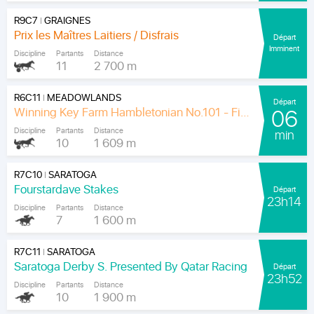
R9C7
GRAIGNES
|
Prix les Maîtres Laitiers / Disfrais
Départ
Imminent
Discipline
Partants
Distance
11
2 700 m
R6C11
MEADOWLANDS
|
Départ
Winning Key Farm Hambletonian No.101 - Final
06
Discipline
Partants
Distance
min
10
1 609 m
R7C10
SARATOGA
|
Fourstardave Stakes
Départ
23h14
Discipline
Partants
Distance
7
1 600 m
R7C11
SARATOGA
|
Saratoga Derby S. Presented By Qatar Racing
Départ
23h52
Discipline
Partants
Distance
10
1 900 m