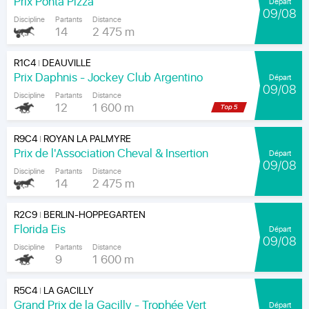
Prix Ponta Pizza
Départ
09/08
Discipline
Partants
Distance
14
2 475 m
R1C4
DEAUVILLE
|
Prix Daphnis - Jockey Club Argentino
Départ
09/08
Discipline
Partants
Distance
12
1 600 m
R9C4
ROYAN LA PALMYRE
|
Prix de l'Association Cheval & Insertion
Départ
09/08
Discipline
Partants
Distance
14
2 475 m
R2C9
BERLIN-HOPPEGARTEN
|
Florida Eis
Départ
09/08
Discipline
Partants
Distance
9
1 600 m
R5C4
LA GACILLY
|
Grand Prix de la Gacilly - Trophée Vert
Départ