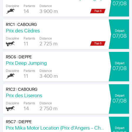
07/08
Discipline
Partants
Distance
14
3 900 m
R1C1
CABOURG
|
Prix des Cèdres
Départ
07/08
Discipline
Partants
Distance
11
2 725 m
R5C6
DIEPPE
|
Prix Deep Jumping
Départ
07/08
Discipline
Partants
Distance
11
3 400 m
R1C2
CABOURG
|
Prix des Liserons
Départ
07/08
Discipline
Partants
Distance
14
2 750 m
R5C7
DIEPPE
|
Prix Mika Motor Location (Prix d'Angers - Chamionnat Paris-Turf des Apprentis-Jeunes-Jockeys)
Départ