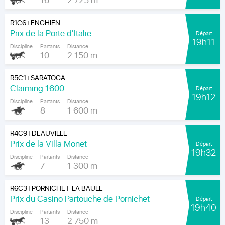
16
2 725 m
R1C6
ENGHIEN
|
Prix de la Porte d'Italie
Départ
19h11
Discipline
Partants
Distance
10
2 150 m
R5C1
SARATOGA
|
Claiming 1600
Départ
19h12
Discipline
Partants
Distance
8
1 600 m
R4C9
DEAUVILLE
|
Prix de la Villa Monet
Départ
19h32
Discipline
Partants
Distance
7
1 300 m
R6C3
PORNICHET-LA BAULE
|
Prix du Casino Partouche de Pornichet
Départ
19h40
Discipline
Partants
Distance
13
2 750 m