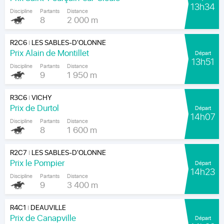
13h34
Discipline
Partants
Distance
8
2 000 m
R2C6
LES SABLES-D'OLONNE
|
Prix Alain de Montillet
Départ
13h51
Discipline
Partants
Distance
9
1 950 m
R3C6
VICHY
|
Prix de Durtol
Départ
14h07
Discipline
Partants
Distance
8
1 600 m
R2C7
LES SABLES-D'OLONNE
|
Prix le Pompier
Départ
14h23
Discipline
Partants
Distance
9
3 400 m
R4C1
DEAUVILLE
|
Prix de Canapville
Départ