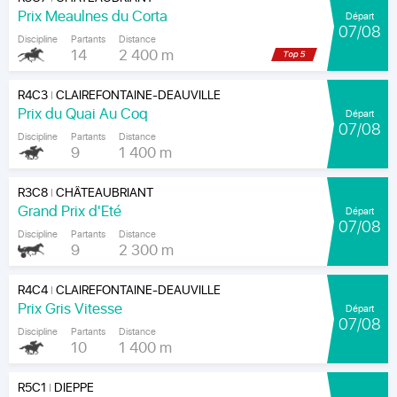
Prix Meaulnes du Corta
Départ
07/08
Discipline
Partants
Distance
14
2 400 m
R4C3
CLAIREFONTAINE-DEAUVILLE
|
Prix du Quai Au Coq
Départ
07/08
Discipline
Partants
Distance
9
1 400 m
R3C8
CHÂTEAUBRIANT
|
Grand Prix d'Eté
Départ
07/08
Discipline
Partants
Distance
9
2 300 m
R4C4
CLAIREFONTAINE-DEAUVILLE
|
Prix Gris Vitesse
Départ
07/08
Discipline
Partants
Distance
10
1 400 m
R5C1
DIEPPE
|