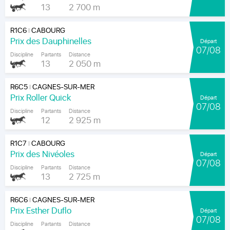
13
2 700 m
R1C6
CABOURG
|
Prix des Dauphinelles
Départ
07/08
Discipline
Partants
Distance
13
2 050 m
R6C5
CAGNES-SUR-MER
|
Prix Roller Quick
Départ
07/08
Discipline
Partants
Distance
12
2 925 m
R1C7
CABOURG
|
Prix des Nivéoles
Départ
07/08
Discipline
Partants
Distance
13
2 725 m
R6C6
CAGNES-SUR-MER
|
Prix Esther Duflo
Départ
07/08
Discipline
Partants
Distance