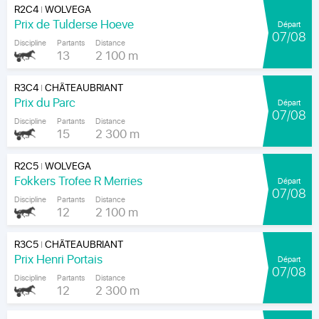
R2C4
WOLVEGA
|
Prix de Tulderse Hoeve
Départ
07/08
Discipline
Partants
Distance
13
2 100 m
R3C4
CHÂTEAUBRIANT
|
Prix du Parc
Départ
07/08
Discipline
Partants
Distance
15
2 300 m
R2C5
WOLVEGA
|
Fokkers Trofee R Merries
Départ
07/08
Discipline
Partants
Distance
12
2 100 m
R3C5
CHÂTEAUBRIANT
|
Prix Henri Portais
Départ
07/08
Discipline
Partants
Distance
12
2 300 m