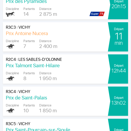
Prix des Pyramides
Départ
20h15
Discipline
Partants
Distance
14
2 875 m
R3C3
VICHY
|
Départ
Prix Antoine Nucera
11
Discipline
Partants
Distance
min
7
2 400 m
R2C4
LES SABLES-D'OLONNE
|
Prix Talmont Saint-Hilaire
Départ
12h44
Discipline
Partants
Distance
8
1 950 m
R3C4
VICHY
|
Prix de Saint-Palais
Départ
13h02
Discipline
Partants
Distance
10
1 850 m
R3C5
VICHY
|
Prix Saint-Pourçain-sur-Sioule
Départ