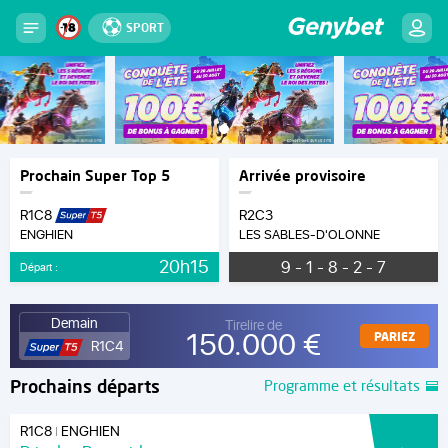
SPORT
Prochain Super Top 5
Arrivée provisoire
R1C8
R2C3
ENGHIEN
LES SABLES-D'OLONNE
20h15
9 - 1 - 8 - 2 - 7
Départ :
Demain
Tirelire de
150.000 €
PARIEZ
R1C4
Prochains départs
Programme et résultats
R1C8
ENGHIEN
|