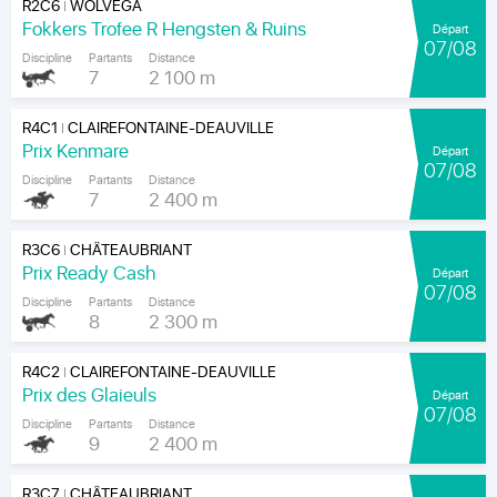
R2C6
WOLVEGA
|
Fokkers Trofee R Hengsten & Ruins
Départ
07/08
Discipline
Partants
Distance
7
2 100 m
R4C1
CLAIREFONTAINE-DEAUVILLE
|
Prix Kenmare
Départ
07/08
Discipline
Partants
Distance
7
2 400 m
R3C6
CHÂTEAUBRIANT
|
Prix Ready Cash
Départ
07/08
Discipline
Partants
Distance
8
2 300 m
R4C2
CLAIREFONTAINE-DEAUVILLE
|
Prix des Glaieuls
Départ
07/08
Discipline
Partants
Distance
9
2 400 m
R3C7
CHÂTEAUBRIANT
|