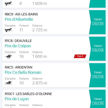
9
1 609 m
R8C9
AIX-LES-BAINS
|
Prix d'Albertville
Départ
08/08
Discipline
Partants
Distance
11
2 725 m
R1C8
DEAUVILLE
|
Prix de Crépon
Départ
08/08
Discipline
Partants
Distance
16
1 600 m
R4C5
ARGENTAN
|
Prix Ce Bello Romain
Départ
08/08
Discipline
Partants
Distance
10
2 875 m
R10C1
LES SABLES-D'OLONNE
|
Prix de Luçon
Départ
08/08
Discipline
Partants
Distance