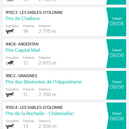
R10C3
LES SABLES-D'OLONNE
|
Prix de Challans
Départ
08/08
Discipline
Partants
Distance
16
2 775 m
R4C8
ARGENTAN
|
Prix Capital Mail
Départ
08/08
Discipline
Partants
Distance
12
2 875 m
R9C2
GRAIGNES
|
Prix des Bénévoles de l'Hippodrome
Départ
08/08
Discipline
Partants
Distance
11
2 700 m
R10C4
LES SABLES-D'OLONNE
|
Prix de la Rochelle - Châtelaillon
Départ
08/08
Discipline
Partants
Distance
13
2 000 m