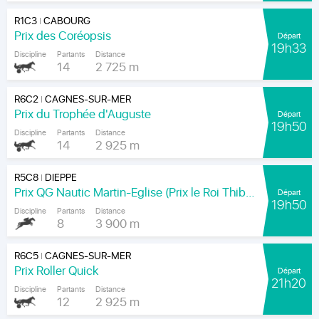
R1C3
CABOURG
|
Prix des Coréopsis
Départ
19h33
Discipline
Partants
Distance
14
2 725 m
R6C2
CAGNES-SUR-MER
|
Prix du Trophée d'Auguste
Départ
19h50
Discipline
Partants
Distance
14
2 925 m
R5C8
DIEPPE
|
Prix QG Nautic Martin-Eglise (Prix le Roi Thibault)
Départ
19h50
Discipline
Partants
Distance
8
3 900 m
R6C5
CAGNES-SUR-MER
|
Prix Roller Quick
Départ
21h20
Discipline
Partants
Distance
12
2 925 m