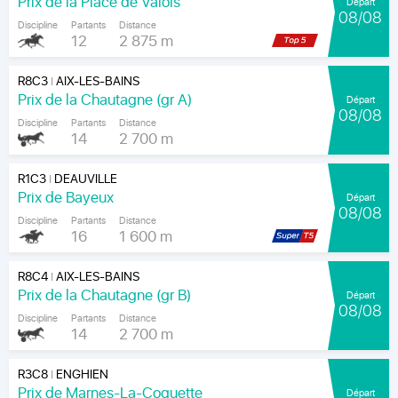
Prix de la Place de Valois
Départ
08/08
Discipline
Partants
Distance
12
2 875 m
R8C3
AIX-LES-BAINS
|
Prix de la Chautagne (gr A)
Départ
08/08
Discipline
Partants
Distance
14
2 700 m
R1C3
DEAUVILLE
|
Prix de Bayeux
Départ
08/08
Discipline
Partants
Distance
16
1 600 m
R8C4
AIX-LES-BAINS
|
Prix de la Chautagne (gr B)
Départ
08/08
Discipline
Partants
Distance
14
2 700 m
R3C8
ENGHIEN
|
Prix de Marnes-La-Coquette
Départ