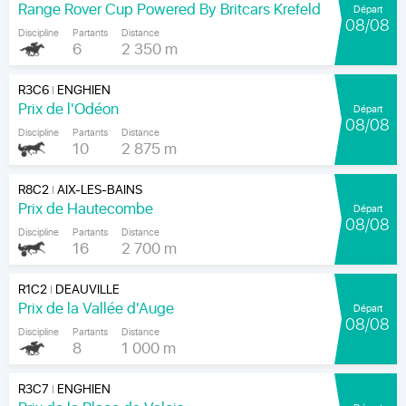
Range Rover Cup Powered By Britcars Krefeld
Départ
08/08
Discipline
Partants
Distance
6
2 350 m
R3C6
ENGHIEN
|
Prix de l'Odéon
Départ
08/08
Discipline
Partants
Distance
10
2 875 m
R8C2
AIX-LES-BAINS
|
Prix de Hautecombe
Départ
08/08
Discipline
Partants
Distance
16
2 700 m
R1C2
DEAUVILLE
|
Prix de la Vallée d'Auge
Départ
08/08
Discipline
Partants
Distance
8
1 000 m
R3C7
ENGHIEN
|