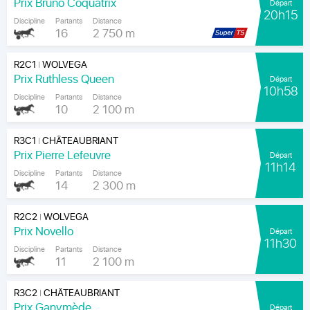
Prix Bruno Coquatrix
Départ
20h15
Discipline
Partants
Distance
16
2 750 m
R2C1
WOLVEGA
|
Prix Ruthless Queen
Départ
10h58
Discipline
Partants
Distance
10
2 100 m
R3C1
CHÂTEAUBRIANT
|
Prix Pierre Lefeuvre
Départ
11h14
Discipline
Partants
Distance
14
2 300 m
R2C2
WOLVEGA
|
Prix Novello
Départ
11h30
Discipline
Partants
Distance
11
2 100 m
R3C2
CHÂTEAUBRIANT
|
Prix Ganymède
Départ