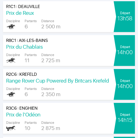
R1C1
DEAUVILLE
|
Prix de Reux
Départ
13h58
Discipline
Partants
Distance
6
2 500 m
R8C1
AIX-LES-BAINS
|
Prix du Chablais
Départ
14h00
Discipline
Partants
Distance
11
2 725 m
R2C6
KREFELD
|
Range Rover Cup Powered By Britcars Krefeld
Départ
14h00
Discipline
Partants
Distance
6
2 350 m
R3C6
ENGHIEN
|
Prix de l'Odéon
Départ
14h15
Discipline
Partants
Distance
10
2 875 m