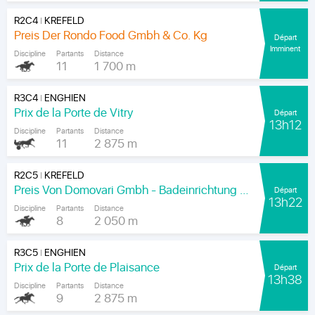
R2C4
KREFELD
|
Preis Der Rondo Food Gmbh & Co. Kg
Départ
Imminent
Discipline
Partants
Distance
11
1 700 m
R3C4
ENGHIEN
|
Prix de la Porte de Vitry
Départ
13h12
Discipline
Partants
Distance
11
2 875 m
R2C5
KREFELD
|
Preis Von Domovari Gmbh - Badeinrichtung Auf Mass
Départ
13h22
Discipline
Partants
Distance
8
2 050 m
R3C5
ENGHIEN
|
Prix de la Porte de Plaisance
Départ
13h38
Discipline
Partants
Distance
9
2 875 m