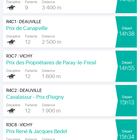
Discipline
Partants
Distance
9
3 400 m
R4C1
DEAUVILLE
|
Prix de Canapville
Départ
14h38
Discipline
Partants
Distance
12
2 500 m
R3C7
VICHY
|
Prix des Propriétaires de Paray-le-Fresil
Départ
14h55
Discipline
Partants
Distance
12
1 600 m
R4C2
DEAUVILLE
|
Cavalassur - Prix d'Isigny
Départ
15h13
Discipline
Partants
Distance
12
1 900 m
R3C8
VICHY
|
Prix René & Jacques Bedel
Départ
15h34
Discipline
Partants
Distance