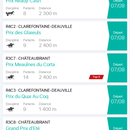
Prix Ready Cash
Départ
07/08
Discipline
Partants
Distance
8
2 300 m
R4C2
CLAIREFONTAINE-DEAUVILLE
|
Prix des Glaieuls
Départ
07/08
Discipline
Partants
Distance
9
2 400 m
R3C7
CHÂTEAUBRIANT
|
Prix Meaulnes du Corta
Départ
07/08
Discipline
Partants
Distance
14
2 400 m
R4C3
CLAIREFONTAINE-DEAUVILLE
|
Prix du Quai Au Coq
Départ
07/08
Discipline
Partants
Distance
9
1 400 m
R3C8
CHÂTEAUBRIANT
|
Grand Prix d'Eté
Départ