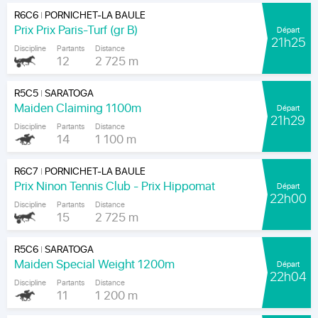
R6C6
PORNICHET-LA BAULE
|
Prix Prix Paris-Turf (gr B)
Départ
21h25
Discipline
Partants
Distance
12
2 725 m
R5C5
SARATOGA
|
Maiden Claiming 1100m
Départ
21h29
Discipline
Partants
Distance
14
1 100 m
R6C7
PORNICHET-LA BAULE
|
Prix Ninon Tennis Club - Prix Hippomat
Départ
22h00
Discipline
Partants
Distance
15
2 725 m
R5C6
SARATOGA
|
Maiden Special Weight 1200m
Départ
22h04
Discipline
Partants
Distance
11
1 200 m