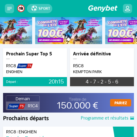
SPORT
Prochain Super Top 5
Arrivée définitive
R1C8
R5C8
ENGHIEN
KEMPTON PARK
20h15
4 - 7 - 2 - 5 - 6
Départ :
Demain
Tirelire de
150.000 €
PARIEZ
R1C4
Prochains départs
Programme et résultats
R1C8
ENGHIEN
|