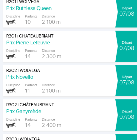
R2C1
WOLVEGA
|
Prix Ruthless Queen
Départ
07/08
Discipline
Partants
Distance
10
2 100 m
R3C1
CHÂTEAUBRIANT
|
Prix Pierre Lefeuvre
Départ
07/08
Discipline
Partants
Distance
14
2 300 m
R2C2
WOLVEGA
|
Prix Novello
Départ
07/08
Discipline
Partants
Distance
11
2 100 m
R3C2
CHÂTEAUBRIANT
|
Prix Ganymède
Départ
07/08
Discipline
Partants
Distance
14
2 400 m
R2C3
WOLVEGA
|