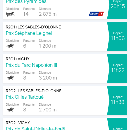
Prix des Pyramides
Départ
20h15
Discipline
Partants
Distance
14
2 875 m
R2C1
LES SABLES-D'OLONNE
|
Prix Stéphane Leignel
Départ
11h06
Discipline
Partants
Distance
6
1 200 m
R3C1
VICHY
|
Prix du Parc Napoléon III
Départ
11h22
Discipline
Partants
Distance
8
3 200 m
R2C2
LES SABLES-D'OLONNE
|
Prix Gilles Tartoué
Départ
11h38
Discipline
Partants
Distance
8
2 700 m
R3C2
VICHY
|
Prix de Saint-Didier-la-Forêt
Départ