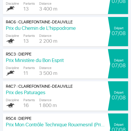
07/08
Discipline
Partants
Distance
13
3 400 m
R4C6
CLAIREFONTAINE-DEAUVILLE
|
Prix du Chemin de L'hippodrome
Départ
07/08
Discipline
Partants
Distance
13
2 200 m
R5C3
DIEPPE
|
Prix Ministère du Bon Esprit
Départ
07/08
Discipline
Partants
Distance
11
3 500 m
R4C7
CLAIREFONTAINE-DEAUVILLE
|
Prix des Paturages
Départ
07/08
Discipline
Partants
Distance
16
1 800 m
R5C4
DIEPPE
|
Prix Mon Contrôle Technique Rouxmesnil (Prix Jean de la Rochefoucauld)
Départ
07/08