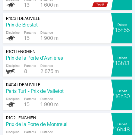
13
1 600 m
R4C3
DEAUVILLE
|
Prix de Brestot
Départ
15h55
Discipline
Partants
Distance
15
1 900 m
R1C1
ENGHIEN
|
Prix de la Porte d'Asnières
Départ
16h13
Discipline
Partants
Distance
8
2 875 m
R4C4
DEAUVILLE
|
Paris Turf - Prix de Valletot
Départ
16h30
Discipline
Partants
Distance
15
1 900 m
R1C2
ENGHIEN
|
Prix de la Porte de Montreuil
Départ
16h48
Discipline
Partants
Distance