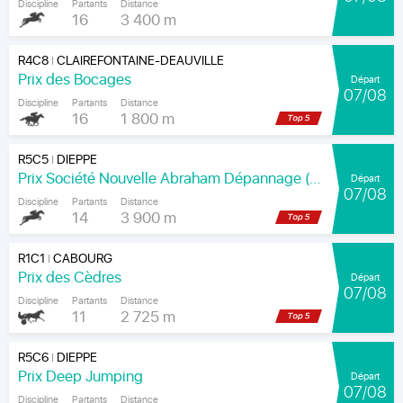
Discipline
Partants
Distance
16
3 400 m
R4C8
CLAIREFONTAINE-DEAUVILLE
|
Prix des Bocages
Départ
07/08
Discipline
Partants
Distance
16
1 800 m
R5C5
DIEPPE
|
Prix Société Nouvelle Abraham Dépannage (Prix Arenice)
Départ
07/08
Discipline
Partants
Distance
14
3 900 m
R1C1
CABOURG
|
Prix des Cèdres
Départ
07/08
Discipline
Partants
Distance
11
2 725 m
R5C6
DIEPPE
|
Prix Deep Jumping
Départ
07/08
Discipline
Partants
Distance