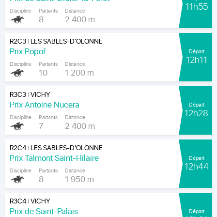
11h55
Discipline
Partants
Distance
8
2 400 m
R2C3
LES SABLES-D'OLONNE
|
Prix Popof
Départ
12h11
Discipline
Partants
Distance
10
1 200 m
R3C3
VICHY
|
Prix Antoine Nucera
Départ
12h28
Discipline
Partants
Distance
7
2 400 m
R2C4
LES SABLES-D'OLONNE
|
Prix Talmont Saint-Hilaire
Départ
12h44
Discipline
Partants
Distance
8
1 950 m
R3C4
VICHY
|
Prix de Saint-Palais
Départ