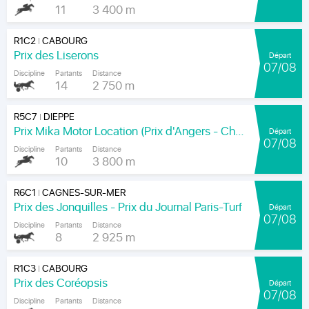
11
3 400 m
R1C2
CABOURG
|
Prix des Liserons
Départ
07/08
Discipline
Partants
Distance
14
2 750 m
R5C7
DIEPPE
|
Prix Mika Motor Location (Prix d'Angers - Chamionnat Paris-Turf des Apprentis-Jeunes-Jockeys)
Départ
07/08
Discipline
Partants
Distance
10
3 800 m
R6C1
CAGNES-SUR-MER
|
Prix des Jonquilles - Prix du Journal Paris-Turf
Départ
07/08
Discipline
Partants
Distance
8
2 925 m
R1C3
CABOURG
|
Prix des Coréopsis
Départ
07/08
Discipline
Partants
Distance