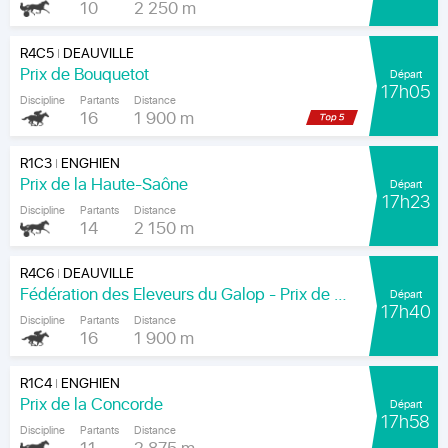
10
2 250 m
R4C5
DEAUVILLE
|
Prix de Bouquetot
Départ
17h05
Discipline
Partants
Distance
16
1 900 m
R1C3
ENGHIEN
|
Prix de la Haute-Saône
Départ
17h23
Discipline
Partants
Distance
14
2 150 m
R4C6
DEAUVILLE
|
Fédération des Eleveurs du Galop - Prix de Colletot
Départ
17h40
Discipline
Partants
Distance
16
1 900 m
R1C4
ENGHIEN
|
Prix de la Concorde
Départ
17h58
Discipline
Partants
Distance