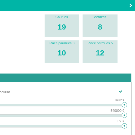
Courues
Victoires
19
8
Place parmi les 3
Place parmi les 5
10
12
Toutes
540000 €
Tous