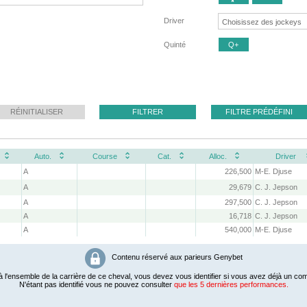
Driver
Quinté
Q+
RÉINITIALISER
FILTRER
FILTRE PRÉDÉFINI
Auto.
Course
Cat.
Alloc.
Driver
A
226,500
M-E. Djuse
A
29,679
C. J. Jepson
A
297,500
C. J. Jepson
A
16,718
C. J. Jepson
A
540,000
M-E. Djuse
Contenu réservé aux parieurs Genybet
 l'ensemble de la carrière de ce cheval, vous devez vous identifier si vous avez déjà un com
N'étant pas identifié vous ne pouvez consulter
que les 5 dernières performances.