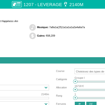

1207 - LEVERAGE
2140M
 et Happiness Am
Musique:
7a8a1a(25)1a1a1a1a2a4a6a7a
Gains:
€68,209
Course
Groupe I
Catégorie
16718 €
Allocation
2140m
1
Rang
Ferrures
FF
