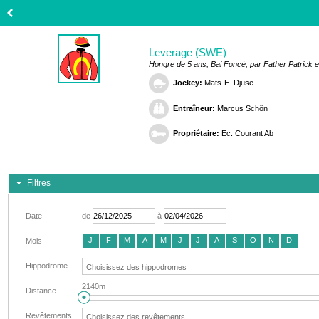
Leverage (SWE)
Hongre de 5 ans, Bai Foncé, par Father Patrick
Jockey:
Mats-E. Djuse
Entraîneur:
Marcus Schön
Propriétaire:
Ec. Courant Ab
Filtres
Date
de
à
J
F
M
A
M
J
J
A
S
O
N
D
Mois
Hippodrome
2140m
Distance
Revêtements