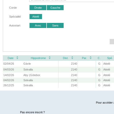
Corde
Droite
Gauche
Spécialité
Attelé
Autostart
Avec
Sans
Date
Hippodrome
Dist.
Par.
C.
Spé.
02/04/26
Gävle
2140
G
Attelé
04/03/26
Solvalla
2140
G
Attelé
14/02/26
Aby (Götebor.
2140
G
Attelé
04/02/26
Solvalla
2140
G
Attelé
26/12/25
Solvalla
2140
G
Attelé
Pour accéder à
Pas encore inscrit ?