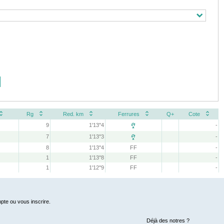
Rg
Red. km
Ferrures
Q+
Cote
9
1'13''4
-

7
1'13''3
-

8
1'13''4
FF
-
1
1'13''8
FF
-
1
1'12''9
FF
-
pte ou vous inscrire.
Déjà des notres ?