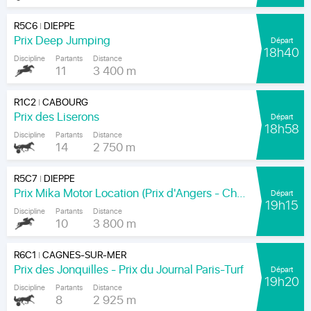
R5C6
DIEPPE
|
Prix Deep Jumping
Départ
18h40
Discipline
Partants
Distance
11
3 400 m
R1C2
CABOURG
|
Prix des Liserons
Départ
18h58
Discipline
Partants
Distance
14
2 750 m
R5C7
DIEPPE
|
Prix Mika Motor Location (Prix d'Angers - Chamionnat Paris-Turf des Apprentis-Jeunes-Jockeys)
Départ
19h15
Discipline
Partants
Distance
10
3 800 m
R6C1
CAGNES-SUR-MER
|
Prix des Jonquilles - Prix du Journal Paris-Turf
Départ
19h20
Discipline
Partants
Distance
8
2 925 m