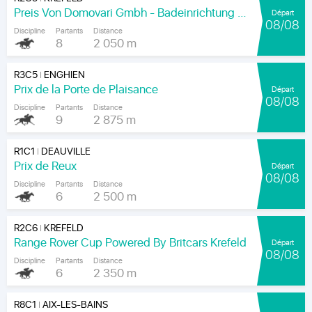
Preis Von Domovari Gmbh - Badeinrichtung Auf Mass
Départ
08/08
Discipline
Partants
Distance
8
2 050 m
R3C5
ENGHIEN
|
Prix de la Porte de Plaisance
Départ
08/08
Discipline
Partants
Distance
9
2 875 m
R1C1
DEAUVILLE
|
Prix de Reux
Départ
08/08
Discipline
Partants
Distance
6
2 500 m
R2C6
KREFELD
|
Range Rover Cup Powered By Britcars Krefeld
Départ
08/08
Discipline
Partants
Distance
6
2 350 m
R8C1
AIX-LES-BAINS
|