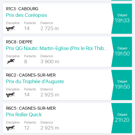
R1C3
CABOURG
|
Prix des Coréopsis
Départ
19h33
Discipline
Partants
Distance
14
2 725 m
R5C8
DIEPPE
|
Prix QG Nautic Martin-Eglise (Prix le Roi Thibault)
Départ
19h50
Discipline
Partants
Distance
8
3 900 m
R6C2
CAGNES-SUR-MER
|
Prix du Trophée d'Auguste
Départ
19h50
Discipline
Partants
Distance
14
2 925 m
R6C5
CAGNES-SUR-MER
|
Prix Roller Quick
Départ
21h20
Discipline
Partants
Distance
12
2 925 m