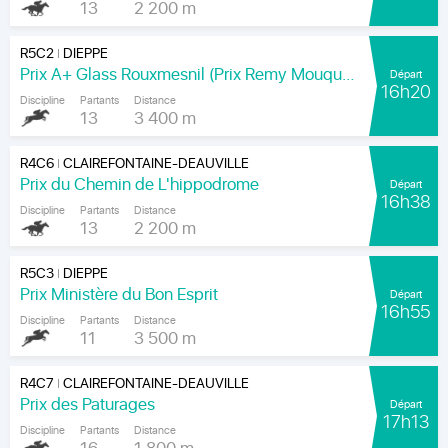
13
2 200 m
R5C2
DIEPPE
|
Prix A+ Glass Rouxmesnil (Prix Remy Mouquet)
Départ
16h20
Discipline
Partants
Distance
13
3 400 m
R4C6
CLAIREFONTAINE-DEAUVILLE
|
Prix du Chemin de L'hippodrome
Départ
16h38
Discipline
Partants
Distance
13
2 200 m
R5C3
DIEPPE
|
Prix Ministère du Bon Esprit
Départ
16h55
Discipline
Partants
Distance
11
3 500 m
R4C7
CLAIREFONTAINE-DEAUVILLE
|
Prix des Paturages
Départ
17h13
Discipline
Partants
Distance