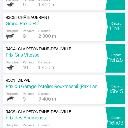
9
1 400 m
R3C8
CHÂTEAUBRIANT
|
Grand Prix d'Eté
Départ
15h10
Discipline
Partants
Distance
9
2 300 m
R4C4
CLAIREFONTAINE-DEAUVILLE
|
Prix Gris Vitesse
Départ
15h28
Discipline
Partants
Distance
10
1 400 m
R5C1
DIEPPE
|
Prix du Garage l'Atelier Rouxmesnil (Prix Lands End)
Départ
15h45
Discipline
Partants
Distance
9
3 400 m
R4C5
CLAIREFONTAINE-DEAUVILLE
|
Prix des Anemones
Départ
16h03
Discipline
Partants
Distance