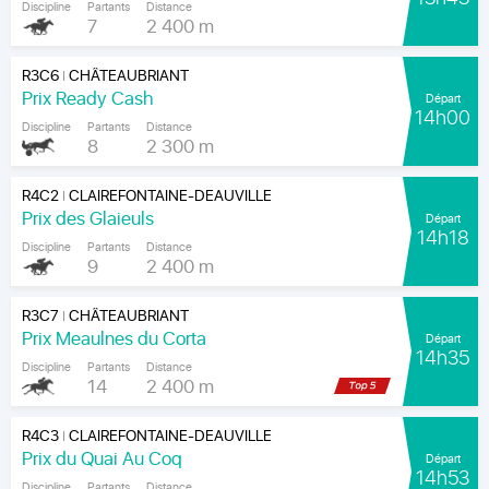
Discipline
Partants
Distance
7
2 400 m
R3C6
CHÂTEAUBRIANT
|
Prix Ready Cash
Départ
14h00
Discipline
Partants
Distance
8
2 300 m
R4C2
CLAIREFONTAINE-DEAUVILLE
|
Prix des Glaieuls
Départ
14h18
Discipline
Partants
Distance
9
2 400 m
R3C7
CHÂTEAUBRIANT
|
Prix Meaulnes du Corta
Départ
14h35
Discipline
Partants
Distance
14
2 400 m
R4C3
CLAIREFONTAINE-DEAUVILLE
|
Prix du Quai Au Coq
Départ
14h53
Discipline
Partants
Distance