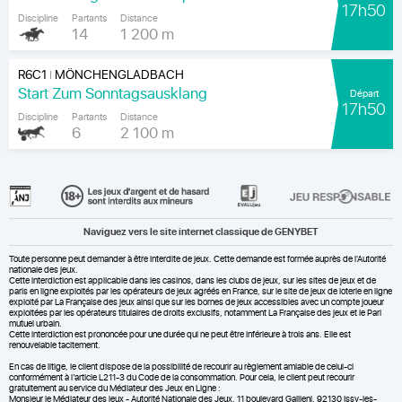
17h50
Discipline
Partants
Distance
14
1 200 m
R6C1
MÖNCHENGLADBACH
|
Start Zum Sonntagsausklang
Départ
17h50
Discipline
Partants
Distance
6
2 100 m
Naviguez vers le site internet classique de GENYBET
Toute personne peut demander à être interdite de jeux. Cette demande est formée auprès de l'Autorité
nationale des jeux.
Cette interdiction est applicable dans les casinos, dans les clubs de jeux, sur les sites de jeux et de
paris en ligne exploités par les opérateurs de jeux agréés en France, sur le site de jeux de loterie en ligne
exploité par La Française des jeux ainsi que sur les bornes de jeux accessibles avec un compte joueur
exploitées par les opérateurs titulaires de droits exclusifs, notamment La Française des jeux et le Pari
mutuel urbain.
Cette interdiction est prononcée pour une durée qui ne peut être inférieure à trois ans. Elle est
renouvelable tacitement.
En cas de litige, le client dispose de la possibilité de recourir au règlement amiable de celui-ci
conformément à l’article L211-3 du Code de la consommation. Pour cela, le client peut recourir
gratuitement au service du Médiateur des Jeux en Ligne :
Monsieur le Médiateur des jeux - Autorité Nationale des Jeux, 11 boulevard Gallieni, 92130 Issy-les-