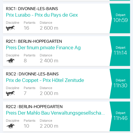
R3C1
DIVONNE-LES-BAINS
|
Prix Lurabo - Prix du Pays de Gex
Départ
10h59
Discipline
Partants
Distance
16
2 600 m
R2C1
BERLIN-HOPPEGARTEN
|
Preis Der finum.private Finance Ag
Départ
11h14
Discipline
Partants
Distance
8
2 400 m
R3C2
DIVONNE-LES-BAINS
|
Prix de Coppet - Prix Hôtel Zenitude
Départ
11h30
Discipline
Partants
Distance
7
2 000 m
R2C2
BERLIN-HOPPEGARTEN
|
Preis Der Mahlo Bau Verwaltungsgesellschaft Mbh
Départ
11h46
Discipline
Partants
Distance
10
2 200 m