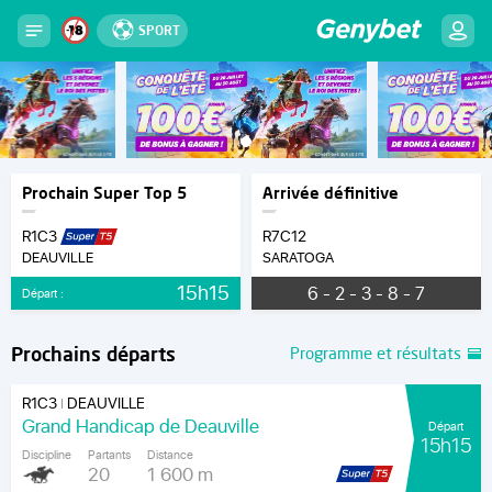
SPORT
Prochain Super Top 5
Arrivée définitive
R1C3
R7C12
DEAUVILLE
SARATOGA
15h15
6 - 2 - 3 - 8 - 7
Départ :
Prochains départs
Programme et résultats
R1C3
DEAUVILLE
|
Grand Handicap de Deauville
Départ
15h15
Discipline
Partants
Distance
20
1 600 m