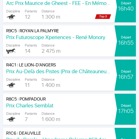
Arc Prix Maurice de Gheest - FEE - En Mémoire de Louis Romanet
Départ
16h40
Discipline
Partants
Distance
12
1 300 m
R9C5
ROYAN LA PALMYRE
|
Prix Futuroscope Xperiences - René Monory
Départ
16h55
Discipline
Partants
Distance
14
2 475 m
R4C1
LE LION-D'ANGERS
|
Prix Au-Delà des Pistes (Prix de Châteauneuf-sur-Sarthe)
Départ
16h57
Discipline
Partants
Distance
11
1 400 m
R8C5
POMPADOUR
|
Prix Charles Semblat
Départ
17h05
Discipline
Partants
Distance
7
1 600 m
R1C6
DEAUVILLE
|