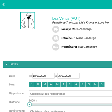
Lea Venus (AUT)
Femelle de 7 ans, par Light Kronos et Love Me
Jockey:
Mario Zanderigo
Entraîneur:
Mario Zanderigo
Propriétaire:
Stall Carnuntum
Filtres
Date
de
à
J
F
M
A
M
J
J
A
S
O
N
D
Mois
Hippodrome
1600m
Distance
Revêtements