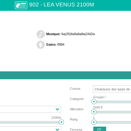
902 - LEA VENUS 2100M
Musique:
6a(25)6a9a9a8a(24)Da
Gains:
€884
Course
Groupe I
Catégorie
1600 €
Allocation
2100m
1
Rang
FF
Ferrures