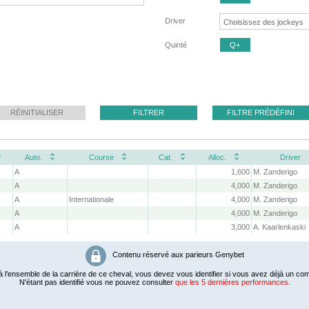
Driver
Quinté
Q+
RÉINITIALISER
FILTRER
FILTRE PRÉDÉFINI
Auto.
Course
Cat.
Alloc.
Driver
A
1,600
M. Zanderigo
A
4,000
M. Zanderigo
A
Internationale
4,000
M. Zanderigo
A
4,000
M. Zanderigo
A
3,000
A. Kaarlenkaski
Contenu réservé aux parieurs Genybet
 l'ensemble de la carrière de ce cheval, vous devez vous identifier si vous avez déjà un com
N'étant pas identifié vous ne pouvez consulter
que les 5 dernières performances.