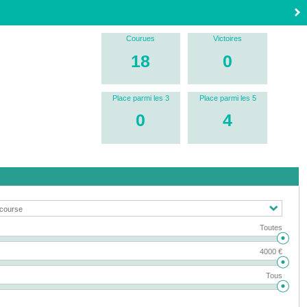
Courues
Victoires
18
0
Place parmi les 3
Place parmi les 5
0
4
Toutes
4000 €
Tous