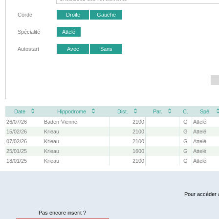
Corde
Droite
Gauche
Spécialité
Attelé
Autostart
Avec
Sans
Date
Hippodrome
Dist.
Par.
C.
Spé.
26/07/26
Baden-Vienne
2100
G
Attelé
15/02/26
Krieau
2100
G
Attelé
07/02/26
Krieau
2100
G
Attelé
25/01/25
Krieau
1600
G
Attelé
18/01/25
Krieau
2100
G
Attelé
Pour accéder à
Pas encore inscrit ?