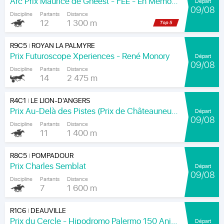
Arc Prix Maurice de Gheest - FEE - En Mémoire de Louis Romanet
Départ
09/08
Discipline
Partants
Distance
12
1 300 m
R9C5
ROYAN LA PALMYRE
|
Prix Futuroscope Xperiences - René Monory
Départ
09/08
Discipline
Partants
Distance
14
2 475 m
R4C1
LE LION-D'ANGERS
|
Prix Au-Delà des Pistes (Prix de Châteauneuf-sur-Sarthe)
Départ
09/08
Discipline
Partants
Distance
11
1 400 m
R8C5
POMPADOUR
|
Prix Charles Semblat
Départ
09/08
Discipline
Partants
Distance
7
1 600 m
R1C6
DEAUVILLE
|
Prix du Cercle - Hipodromo Palermo 150 Aniversario
Départ