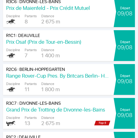
R3C6
DIVONNE-LES-BAINS
|
Prix de Maienfeld - Prix Crédit Mutuel
Départ
09/08
Discipline
Partants
Distance
8
2 675 m
R1C1
DEAUVILLE
|
Prix Osaf (Prix de Tour-en-Bessin)
Départ
09/08
Discipline
Partants
Distance
7
1 400 m
R2C6
BERLIN-HOPPEGARTEN
|
Range Rover-Cup Pres. By Britcars Berlin- Hoppegartener Stutenp.
Départ
09/08
Discipline
Partants
Distance
11
1 800 m
R3C7
DIVONNE-LES-BAINS
|
Grand Prix de Trotting de Divonne-les-Bains
Départ
09/08
Discipline
Partants
Distance
13
2 675 m
R1C2
DEAUVILLE
|