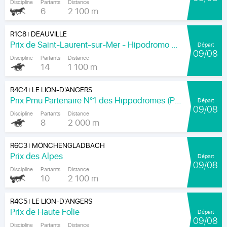
Discipline
Partants
Distance
6
2 100 m
R1C8
DEAUVILLE
|
Prix de Saint-Laurent-sur-Mer - Hipodromo de Maronas
Départ
09/08
Discipline
Partants
Distance
14
1 100 m
R4C4
LE LION-D'ANGERS
|
Prix Pmu Partenaire N°1 des Hippodromes (Prix du Moulin de Varennes)
Départ
09/08
Discipline
Partants
Distance
8
2 000 m
R6C3
MÖNCHENGLADBACH
|
Prix des Alpes
Départ
09/08
Discipline
Partants
Distance
10
2 100 m
R4C5
LE LION-D'ANGERS
|
Prix de Haute Folie
Départ
09/08
Discipline
Partants
Distance