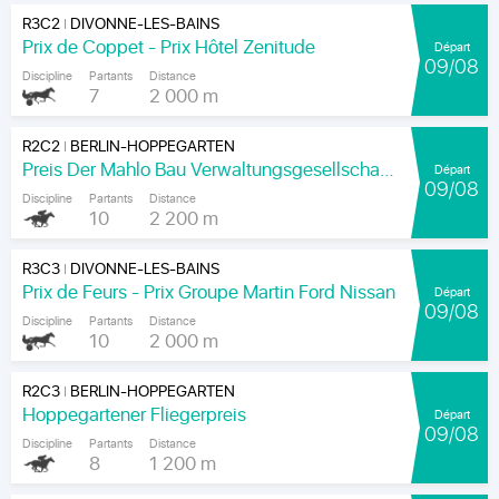
R3C2
DIVONNE-LES-BAINS
|
Prix de Coppet - Prix Hôtel Zenitude
Départ
09/08
Discipline
Partants
Distance
7
2 000 m
R2C2
BERLIN-HOPPEGARTEN
|
Preis Der Mahlo Bau Verwaltungsgesellschaft Mbh
Départ
09/08
Discipline
Partants
Distance
10
2 200 m
R3C3
DIVONNE-LES-BAINS
|
Prix de Feurs - Prix Groupe Martin Ford Nissan
Départ
09/08
Discipline
Partants
Distance
10
2 000 m
R2C3
BERLIN-HOPPEGARTEN
|
Hoppegartener Fliegerpreis
Départ
09/08
Discipline
Partants
Distance
8
1 200 m