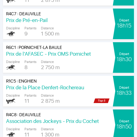
11
2 875 m
R4C7
DEAUVILLE
|
Prix de Pré-en-Pail
Départ
18h15
Discipline
Partants
Distance
9
1 500 m
R6C1
PORNICHET-LA BAULE
|
Prix de l'AFASEC - Prix OMS Pornichet
Départ
18h30
Discipline
Partants
Distance
8
2 750 m
R1C5
ENGHIEN
|
Prix de la Place Denfert-Rochereau
Départ
18h33
Discipline
Partants
Distance
11
2 875 m
R4C8
DEAUVILLE
|
Association des Jockeys - Prix du Cochet
Départ
18h50
Discipline
Partants
Distance
11
1 300 m