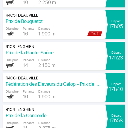
10
2 250 m
R4C5
DEAUVILLE
|
Prix de Bouquetot
Départ
17h05
Discipline
Partants
Distance
16
1 900 m
R1C3
ENGHIEN
|
Prix de la Haute-Saône
Départ
17h23
Discipline
Partants
Distance
14
2 150 m
R4C6
DEAUVILLE
|
Fédération des Eleveurs du Galop - Prix de Colletot
Départ
17h40
Discipline
Partants
Distance
16
1 900 m
R1C4
ENGHIEN
|
Prix de la Concorde
Départ
17h58
Discipline
Partants
Distance