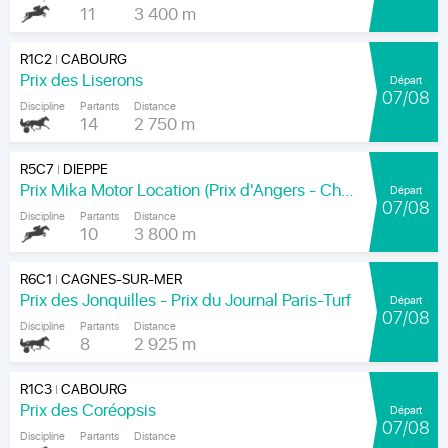
11
3 400 m
R1C2
CABOURG
|
Prix des Liserons
Départ
07/08
Discipline
Partants
Distance
14
2 750 m
R5C7
DIEPPE
|
Prix Mika Motor Location (Prix d'Angers - Chamionnat Paris-Turf des Apprentis-Jeunes-Jockeys)
Départ
07/08
Discipline
Partants
Distance
10
3 800 m
R6C1
CAGNES-SUR-MER
|
Prix des Jonquilles - Prix du Journal Paris-Turf
Départ
07/08
Discipline
Partants
Distance
8
2 925 m
R1C3
CABOURG
|
Prix des Coréopsis
Départ
07/08
Discipline
Partants
Distance