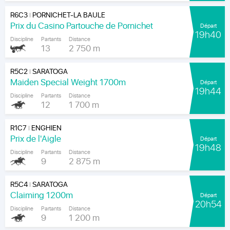
R6C3
PORNICHET-LA BAULE
|
Prix du Casino Partouche de Pornichet
Départ
19h40
Discipline
Partants
Distance
13
2 750 m
R5C2
SARATOGA
|
Maiden Special Weight 1700m
Départ
19h44
Discipline
Partants
Distance
12
1 700 m
R1C7
ENGHIEN
|
Prix de l'Aigle
Départ
19h48
Discipline
Partants
Distance
9
2 875 m
R5C4
SARATOGA
|
Claiming 1200m
Départ
20h54
Discipline
Partants
Distance
9
1 200 m