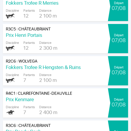
Fokkers Trofee R Merries
Départ
07/08
Discipline
Partants
Distance
12
2 100 m
R3C5
CHÂTEAUBRIANT
|
Prix Henri Portais
Départ
07/08
Discipline
Partants
Distance
12
2 300 m
R2C6
WOLVEGA
|
Fokkers Trofee R Hengsten & Ruins
Départ
07/08
Discipline
Partants
Distance
7
2 100 m
R4C1
CLAIREFONTAINE-DEAUVILLE
|
Prix Kenmare
Départ
07/08
Discipline
Partants
Distance
7
2 400 m
R3C6
CHÂTEAUBRIANT
|