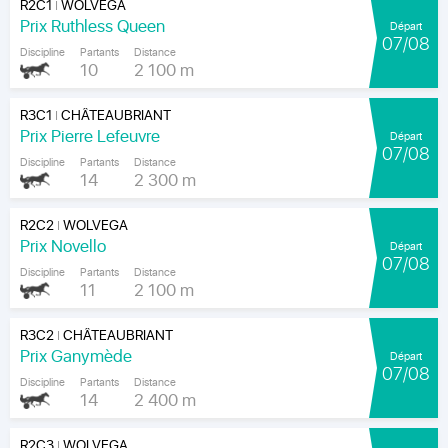
R2C1
WOLVEGA
|
Prix Ruthless Queen
Départ
07/08
Discipline
Partants
Distance
10
2 100 m
R3C1
CHÂTEAUBRIANT
|
Prix Pierre Lefeuvre
Départ
07/08
Discipline
Partants
Distance
14
2 300 m
R2C2
WOLVEGA
|
Prix Novello
Départ
07/08
Discipline
Partants
Distance
11
2 100 m
R3C2
CHÂTEAUBRIANT
|
Prix Ganymède
Départ
07/08
Discipline
Partants
Distance
14
2 400 m
R2C3
WOLVEGA
|