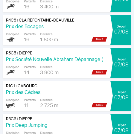
Discipline
Partants
Distance
16
3 400 m
R4C8
CLAIREFONTAINE-DEAUVILLE
|
Prix des Bocages
Départ
07/08
Discipline
Partants
Distance
16
1 800 m
R5C5
DIEPPE
|
Prix Société Nouvelle Abraham Dépannage (Prix Arenice)
Départ
07/08
Discipline
Partants
Distance
14
3 900 m
R1C1
CABOURG
|
Prix des Cèdres
Départ
07/08
Discipline
Partants
Distance
11
2 725 m
R5C6
DIEPPE
|
Prix Deep Jumping
Départ
07/08
Discipline
Partants
Distance