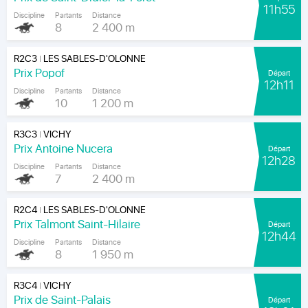
11h55
Discipline
Partants
Distance
8
2 400 m
R2C3
LES SABLES-D'OLONNE
|
Prix Popof
Départ
12h11
Discipline
Partants
Distance
10
1 200 m
R3C3
VICHY
|
Prix Antoine Nucera
Départ
12h28
Discipline
Partants
Distance
7
2 400 m
R2C4
LES SABLES-D'OLONNE
|
Prix Talmont Saint-Hilaire
Départ
12h44
Discipline
Partants
Distance
8
1 950 m
R3C4
VICHY
|
Prix de Saint-Palais
Départ