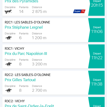
Prix des Pyramides
Départ
20h15
Discipline
Partants
Distance
14
2 875 m
R2C1
LES SABLES-D'OLONNE
|
Prix Stéphane Leignel
Départ
11h06
Discipline
Partants
Distance
6
1 200 m
R3C1
VICHY
|
Prix du Parc Napoléon III
Départ
11h22
Discipline
Partants
Distance
8
3 200 m
R2C2
LES SABLES-D'OLONNE
|
Prix Gilles Tartoué
Départ
11h38
Discipline
Partants
Distance
8
2 700 m
R3C2
VICHY
|
Prix de Saint-Didier-la-Forêt
Départ