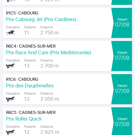
R1C5
CABOURG
|
Prix Cabourg Jet (Prix Cardères)
Départ
07/08
Discipline
Partants
Distance
11
2 750 m
R6C4
CAGNES-SUR-MER
|
Prix Race And Care (Prix Mediterranée)
Départ
07/08
Discipline
Partants
Distance
13
2 700 m
R1C6
CABOURG
|
Prix des Dauphinelles
Départ
07/08
Discipline
Partants
Distance
13
2 050 m
R6C5
CAGNES-SUR-MER
|
Prix Roller Quick
Départ
07/08
Discipline
Partants
Distance
12
2 925 m