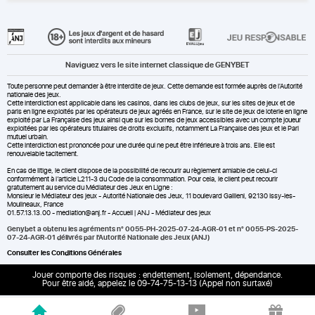
Naviguez vers le site internet classique de GENYBET
Toute personne peut demander à être interdite de jeux. Cette demande est formée auprès de l'Autorité
nationale des jeux.
Cette interdiction est applicable dans les casinos, dans les clubs de jeux, sur les sites de jeux et de
paris en ligne exploités par les opérateurs de jeux agréés en France, sur le site de jeux de loterie en ligne
exploité par La Française des jeux ainsi que sur les bornes de jeux accessibles avec un compte joueur
exploitées par les opérateurs titulaires de droits exclusifs, notamment La Française des jeux et le Pari
mutuel urbain.
Cette interdiction est prononcée pour une durée qui ne peut être inférieure à trois ans. Elle est
renouvelable tacitement.
En cas de litige, le client dispose de la possibilité de recourir au règlement amiable de celui-ci
conformément à l’article L211-3 du Code de la consommation. Pour cela, le client peut recourir
gratuitement au service du Médiateur des Jeux en Ligne :
Monsieur le Médiateur des jeux - Autorité Nationale des Jeux, 11 boulevard Gallieni, 92130 Issy-les-
Moulineaux, France
01.57.13.13.00 - mediation@anj.fr -
Accueil | ANJ - Médiateur des jeux
Genybet a obtenu les agréments n° 0055-PH-2025-07-24-AGR-01 et n° 0055-PS-2025-
07-24-AGR-01 délivrés par l'Autorité Nationale des Jeux (ANJ)
Consulter les Conditions Générales
Jouer comporte des risques : endettement, isolement, dépendance.
Pour être aidé, appelez le 09-74-75-13-13 (Appel non surtaxé)