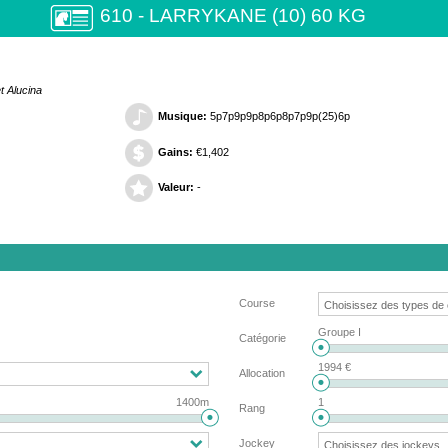
610 - LARRYKANE (10) 60 KG
t Alucina
Musique:
5p7p9p9p8p6p8p7p9p(25)6p
Gains:
€1,402
Valeur:
-
Course
Groupe I
Catégorie
1994 €
Allocation
1400m
1
Rang
Jockey