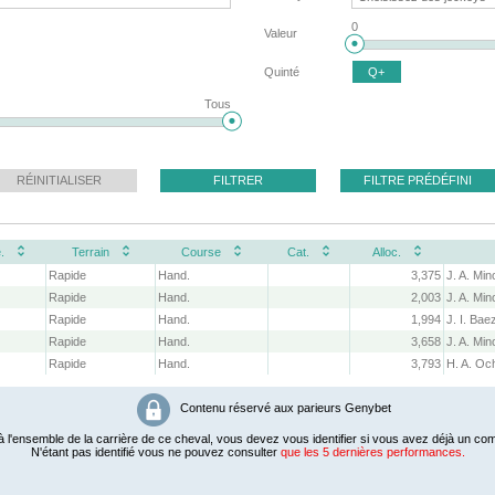
0
Valeur
Quinté
Q+
Tous
RÉINITIALISER
FILTRER
FILTRE PRÉDÉFINI
.
Terrain
Course
Cat.
Alloc.
Rapide
Hand.
3,375
J. A. Min
Rapide
Hand.
2,003
J. A. Min
Rapide
Hand.
1,994
Rapide
Hand.
3,658
J. A. Min
Rapide
Hand.
3,793
Contenu réservé aux parieurs Genybet
 l'ensemble de la carrière de ce cheval, vous devez vous identifier si vous avez déjà un com
N'étant pas identifié vous ne pouvez consulter
que les 5 dernières performances.