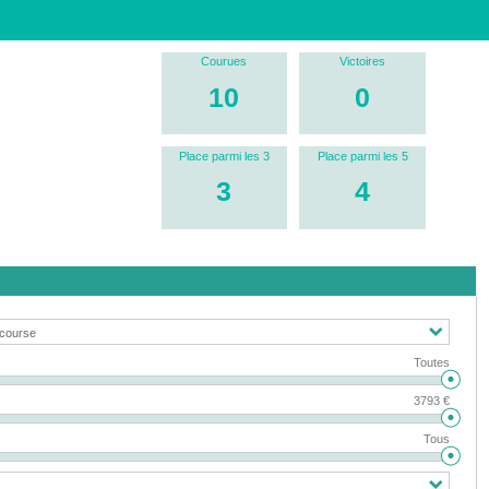
Courues
Victoires
10
0
Place parmi les 3
Place parmi les 5
3
4
Toutes
3793 €
Tous