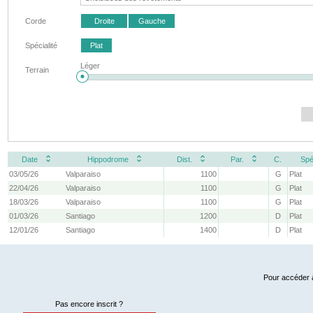
Corde
Droite
Gauche
Spécialité
Plat
Léger
Terrain
Date
Hippodrome
Dist.
Par.
C.
Spé
03/05/26
Valparaiso
1100
G
Plat
22/04/26
Valparaiso
1100
G
Plat
18/03/26
Valparaiso
1100
G
Plat
01/03/26
Santiago
1200
D
Plat
12/01/26
Santiago
1400
D
Plat
Pour accéder à
Pas encore inscrit ?