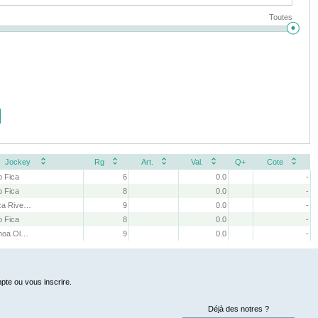
Toutes
Jockey
Rg
Art.
Val.
Q+
Cote
o Fica
6
0.0
-
o Fica
8
0.0
-
J. I. Baeza Riveros
9
0.0
-
o Fica
8
0.0
-
H. A. Ochoa Olmos
9
0.0
-
pte ou vous inscrire.
Déjà des notres ?