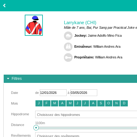
Larrykane (CHI)
Mâle de 7 ans, Bai, Pur Sang par Practical Joke e
Jockey:
Jaime Adolfo Mino Fica
Entraîneur:
William Andres Ara
Propriétaire:
William Andres Ara
Filtres
Date
de
à
J
F
M
A
M
J
J
A
S
O
N
D
Mois
Hippodrome
1100m
Distance
Revêtements