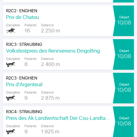
R2C2
ENGHIEN
|
Prix de Chatou
Départ
10/08
Discipline
Partants
Distance
16
2 250 m
R3C3
STRAUBING
|
Volksfestpreis des Rennvereins Dingolfing
Départ
10/08
Discipline
Partants
Distance
8
2 400 m
R2C3
ENGHIEN
|
Prix d'Argenteuil
Départ
10/08
Discipline
Partants
Distance
9
2 875 m
R3C4
STRAUBING
|
Preis des Ak Landwirtschaft Der Csu-Landtagsfraktion
Départ
10/08
Discipline
Partants
Distance
9
1 925 m