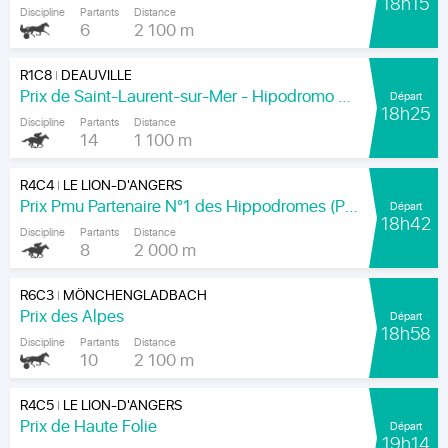
18h15
Discipline
Partants
Distance
6
2 100 m
R1C8
DEAUVILLE
|
Prix de Saint-Laurent-sur-Mer - Hipodromo de Maronas
Départ
18h25
Discipline
Partants
Distance
14
1 100 m
R4C4
LE LION-D'ANGERS
|
Prix Pmu Partenaire N°1 des Hippodromes (Prix du Moulin de Varennes)
Départ
18h42
Discipline
Partants
Distance
8
2 000 m
R6C3
MÖNCHENGLADBACH
|
Prix des Alpes
Départ
18h58
Discipline
Partants
Distance
10
2 100 m
R4C5
LE LION-D'ANGERS
|
Prix de Haute Folie
Départ
19h14