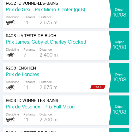
R6C2
DIVONNE-LES-BAINS
|
Prix de Gex - Prix Micro-Center (gr B)
Départ
10/08
Discipline
Partants
Distance
11
2 675 m
R4C3
LA TESTE-DE-BUCH
|
Prix James, Gaby et Charley Crockett
Départ
10/08
Discipline
Partants
Distance
7
2 400 m
R2C8
ENGHIEN
|
Prix de Londres
Départ
10/08
Discipline
Partants
Distance
11
2 875 m
R6C3
DIVONNE-LES-BAINS
|
Prix de Vesenex - Prix Full Moon
Départ
10/08
Discipline
Partants
Distance
11
2 700 m