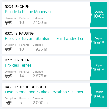
R2C4
ENGHIEN
|
Prix de la Plaine Monceau
Départ
10/08
Discipline
Partants
Distance
16
2 150 m
R3C5
STRAUBING
|
Preis Der Bayer - Staatsm. F. Ern. Landw. Forsten Und Tourism
Départ
10/08
Discipline
Partants
Distance
10
1 925 m
R2C5
ENGHIEN
|
Prix des Ternes
Départ
10/08
Discipline
Partants
Distance
14
2 875 m
R4C1
LA TESTE-DE-BUCH
|
Liwa International Stakes - Wathba Stallions
Départ
10/08
Discipline
Partants
Distance
5
2 000 m