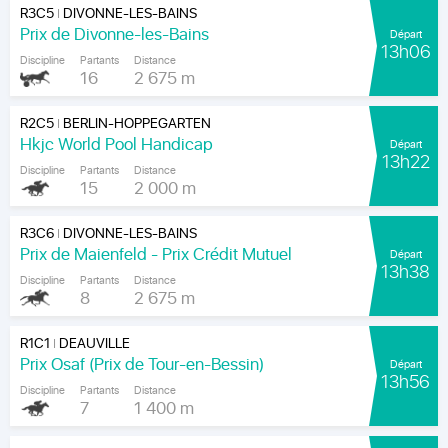
R3C5
DIVONNE-LES-BAINS
|
Prix de Divonne-les-Bains
Départ
13h06
Discipline
Partants
Distance
16
2 675 m
R2C5
BERLIN-HOPPEGARTEN
|
Hkjc World Pool Handicap
Départ
13h22
Discipline
Partants
Distance
15
2 000 m
R3C6
DIVONNE-LES-BAINS
|
Prix de Maienfeld - Prix Crédit Mutuel
Départ
13h38
Discipline
Partants
Distance
8
2 675 m
R1C1
DEAUVILLE
|
Prix Osaf (Prix de Tour-en-Bessin)
Départ
13h56
Discipline
Partants
Distance
7
1 400 m