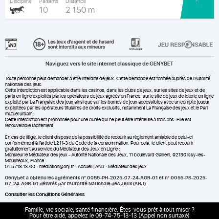
Discipline
Partants
Distance
10
2 150 m
Naviguez vers le site internet classique de GENYBET
Toute personne peut demander à être interdite de jeux. Cette demande est formée auprès de l'Autorité
nationale des jeux.
Cette interdiction est applicable dans les casinos, dans les clubs de jeux, sur les sites de jeux et de
paris en ligne exploités par les opérateurs de jeux agréés en France, sur le site de jeux de loterie en ligne
exploité par La Française des jeux ainsi que sur les bornes de jeux accessibles avec un compte joueur
exploitées par les opérateurs titulaires de droits exclusifs, notamment La Française des jeux et le Pari
mutuel urbain.
Cette interdiction est prononcée pour une durée qui ne peut être inférieure à trois ans. Elle est
renouvelable tacitement.
En cas de litige, le client dispose de la possibilité de recourir au règlement amiable de celui-ci
conformément à l’article L211-3 du Code de la consommation. Pour cela, le client peut recourir
gratuitement au service du Médiateur des Jeux en Ligne :
Monsieur le Médiateur des jeux - Autorité Nationale des Jeux, 11 boulevard Gallieni, 92130 Issy-les-
Moulineaux, France
01.57.13.13.00 - mediation@anj.fr -
Accueil | ANJ - Médiateur des jeux
Genybet a obtenu les agréments n° 0055-PH-2025-07-24-AGR-01 et n° 0055-PS-2025-
07-24-AGR-01 délivrés par l'Autorité Nationale des Jeux (ANJ)
Consulter les Conditions Générales
Famille, vie sociale, santé financière. Êtes-vous prêt à tout miser ?
Pour être aidé, appelez le 09-74-75-13-13 (Appel non surtaxé)