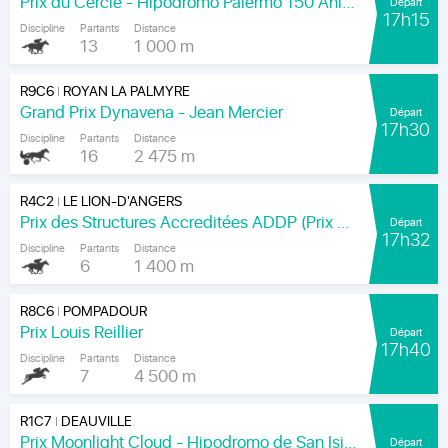
Prix du Cercle - Hipodromo Palermo 150 Aniversario
Départ
17h15
Discipline
Partants
Distance
13
1 000 m
R9C6
ROYAN LA PALMYRE
|
Grand Prix Dynavena - Jean Mercier
Départ
17h30
Discipline
Partants
Distance
16
2 475 m
R4C2
LE LION-D'ANGERS
|
Prix des Structures Accreditées ADDP (Prix Léon Carabin)
Départ
17h32
Discipline
Partants
Distance
6
1 400 m
R8C6
POMPADOUR
|
Prix Louis Reillier
Départ
17h40
Discipline
Partants
Distance
7
4 500 m
R1C7
DEAUVILLE
|
Prix Moonlight Cloud - Hipodromo de San Isidro
Départ