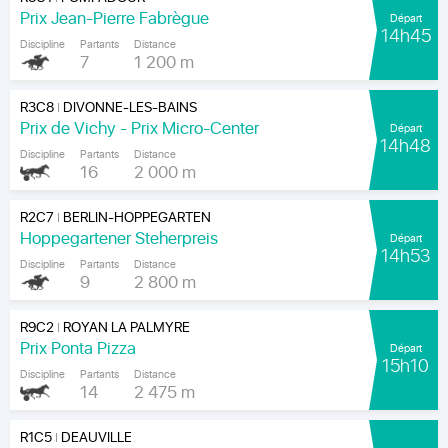
Prix Jean-Pierre Fabrègue
Départ
14h45
Discipline
Partants
Distance
7
1 200 m
R3C8
DIVONNE-LES-BAINS
|
Prix de Vichy - Prix Micro-Center
Départ
14h48
Discipline
Partants
Distance
16
2 000 m
R2C7
BERLIN-HOPPEGARTEN
|
Hoppegartener Steherpreis
Départ
14h53
Discipline
Partants
Distance
9
2 800 m
R9C2
ROYAN LA PALMYRE
|
Prix Ponta Pizza
Départ
15h10
Discipline
Partants
Distance
14
2 475 m
R1C5
DEAUVILLE
|