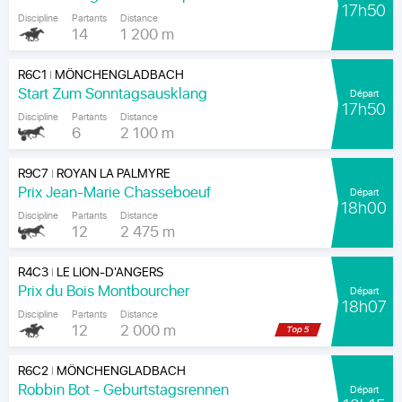
17h50
Discipline
Partants
Distance
14
1 200 m
R6C1
MÖNCHENGLADBACH
|
Start Zum Sonntagsausklang
Départ
17h50
Discipline
Partants
Distance
6
2 100 m
R9C7
ROYAN LA PALMYRE
|
Prix Jean-Marie Chasseboeuf
Départ
18h00
Discipline
Partants
Distance
12
2 475 m
R4C3
LE LION-D'ANGERS
|
Prix du Bois Montbourcher
Départ
18h07
Discipline
Partants
Distance
12
2 000 m
R6C2
MÖNCHENGLADBACH
|
Robbin Bot - Geburtstagsrennen
Départ