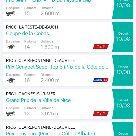
Prix Jean "Pono" - Prix du Pays de Gex
Départ
10/08
Discipline
Partants
Distance
15
2 600 m
R4C8
LA TESTE-DE-BUCH
|
Coupe de la Cobas
Départ
10/08
Discipline
Partants
Distance
14
1 600 m
R1C5
CLAIREFONTAINE-DEAUVILLE
|
Prix Genybet Super Top 5 (Prix de la Côte de Nacre)
Départ
10/08
Discipline
Partants
Distance
16
2 400 m
R5C1
CAGNES-SUR-MER
|
Grand Prix de la Ville de Nice
Départ
10/08
Discipline
Partants
Distance
12
2 925 m
R1C6
CLAIREFONTAINE-DEAUVILLE
|
Prix geny.com (Prix de la Côte d'Albatre)
Départ