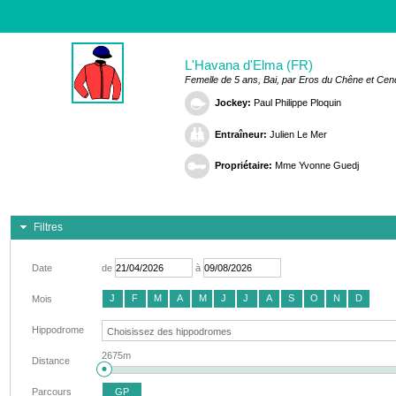
L'Havana d'Elma (FR)
Femelle de 5 ans, Bai, par Eros du Chêne et Cend
Jockey:
Paul Philippe Ploquin
Entraîneur:
Julien Le Mer
Propriétaire:
Mme Yvonne Guedj
Filtres
Date
de
à
J
F
M
A
M
J
J
A
S
O
N
D
Mois
Hippodrome
2675m
Distance
Parcours
GP