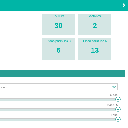
Courues
Victoires
30
2
Place parmi les 3
Place parmi les 5
6
13
Toutes
46000 €
Tous