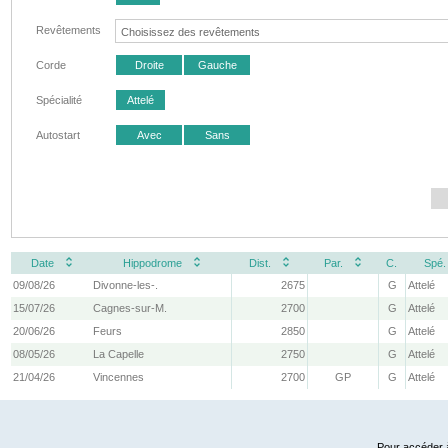
Revêtements
Corde
Droite
Gauche
Spécialité
Attelé
Autostart
Avec
Sans
Date
Hippodrome
Dist.
Par.
C.
Spé.
09/08/26
Divonne-les-.
2675
G
Attelé
15/07/26
Cagnes-sur-M.
2700
G
Attelé
20/06/26
Feurs
2850
G
Attelé
08/05/26
La Capelle
2750
G
Attelé
21/04/26
Vincennes
2700
GP
G
Attelé
Pour accéder à