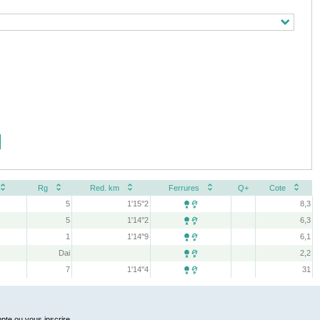
Rg
Red. km
Ferrures
Q+
Cote
5
1'15''2
8,3

5
1'14''2
6,3

1
1'14''9
6,1

Dai
2,2

7
1'14''4
31

pte ou vous inscrire.