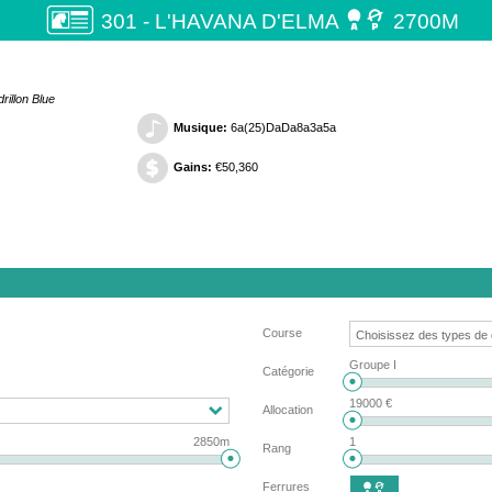

301 - L'HAVANA D'ELMA
2700M
rillon Blue
Musique:
6a(25)DaDa8a3a5a
Gains:
€50,360
Course
Groupe I
Catégorie
19000 €
Allocation
2850m
1
Rang
Ferrures
