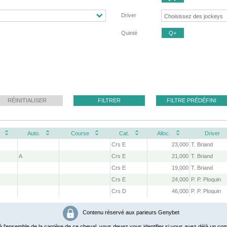
Driver
Quinté
Q+
RÉINITIALISER
FILTRER
FILTRE PRÉDÉFINI
Auto.
Course
Cat.
Alloc.
Driver
Crs E
23,000
T. Briand
A
Crs E
21,000
T. Briand
Crs E
19,000
T. Briand
Crs E
24,000
P. P. Ploquin
Crs D
46,000
P. P. Ploquin
Contenu réservé aux parieurs Genybet
 l'ensemble de la carrière de ce cheval, vous devez vous identifier si vous avez déjà un com