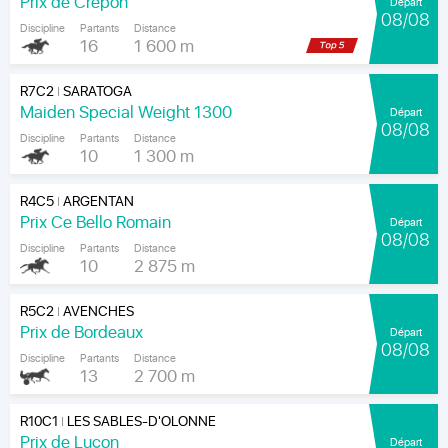
Prix de Crépon
Départ
08/08
Discipline
Partants
Distance
16
1 600 m
R7C2
SARATOGA
|
Maiden Special Weight 1300
Départ
08/08
Discipline
Partants
Distance
10
1 300 m
R4C5
ARGENTAN
|
Prix Ce Bello Romain
Départ
08/08
Discipline
Partants
Distance
10
2 875 m
R5C2
AVENCHES
|
Prix de Bordeaux
Départ
08/08
Discipline
Partants
Distance
13
2 700 m
R10C1
LES SABLES-D'OLONNE
|
Prix de Luçon
Départ