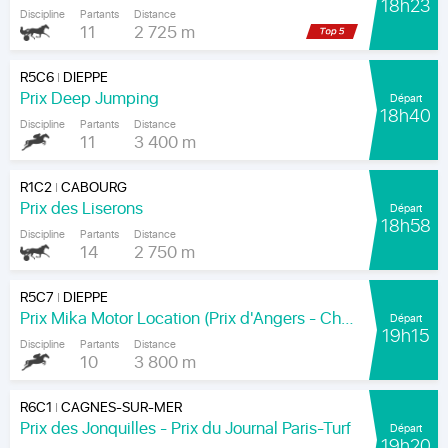
18h23
Discipline
Partants
Distance
11
2 725 m
R5C6
DIEPPE
|
Prix Deep Jumping
Départ
18h40
Discipline
Partants
Distance
11
3 400 m
R1C2
CABOURG
|
Prix des Liserons
Départ
18h58
Discipline
Partants
Distance
14
2 750 m
R5C7
DIEPPE
|
Prix Mika Motor Location (Prix d'Angers - Chamionnat Paris-Turf des Apprentis-Jeunes-Jockeys)
Départ
19h15
Discipline
Partants
Distance
10
3 800 m
R6C1
CAGNES-SUR-MER
|
Prix des Jonquilles - Prix du Journal Paris-Turf
Départ
19h20