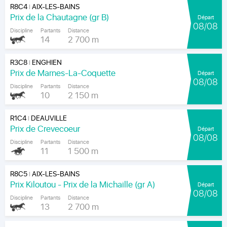
R8C4
AIX-LES-BAINS
|
Prix de la Chautagne (gr B)
Départ
08/08
Discipline
Partants
Distance
14
2 700 m
R3C8
ENGHIEN
|
Prix de Marnes-La-Coquette
Départ
08/08
Discipline
Partants
Distance
10
2 150 m
R1C4
DEAUVILLE
|
Prix de Crevecoeur
Départ
08/08
Discipline
Partants
Distance
11
1 500 m
R8C5
AIX-LES-BAINS
|
Prix Kiloutou - Prix de la Michaille (gr A)
Départ
08/08
Discipline
Partants
Distance
13
2 700 m