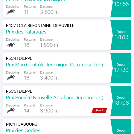
16h55
Discipline
Partants
Distance
11
3 500 m
R4C7
CLAIREFONTAINE-DEAUVILLE
|
Prix des Paturages
Départ
17h13
Discipline
Partants
Distance
16
1 800 m
R5C4
DIEPPE
|
Prix Mon Contrôle Technique Rouxmesnil (Prix Jean de la Rochefoucauld)
Départ
17h30
Discipline
Partants
Distance
16
3 400 m
R5C5
DIEPPE
|
Prix Société Nouvelle Abraham Dépannage (Prix Arenice)
Départ
18h06
Discipline
Partants
Distance
14
3 900 m
R1C1
CABOURG
|
Prix des Cèdres
Départ