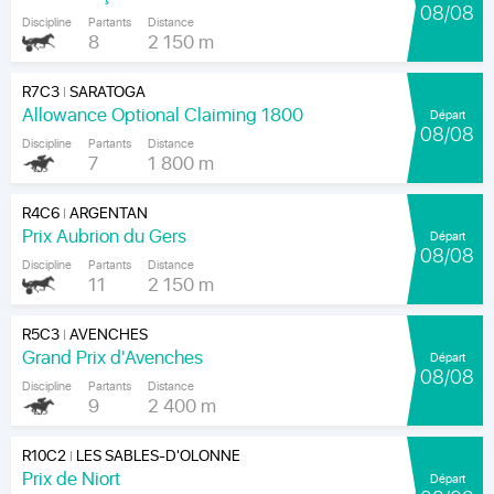
08/08
Discipline
Partants
Distance
8
2 150 m
R7C3
SARATOGA
|
Allowance Optional Claiming 1800
Départ
08/08
Discipline
Partants
Distance
7
1 800 m
R4C6
ARGENTAN
|
Prix Aubrion du Gers
Départ
08/08
Discipline
Partants
Distance
11
2 150 m
R5C3
AVENCHES
|
Grand Prix d'Avenches
Départ
08/08
Discipline
Partants
Distance
9
2 400 m
R10C2
LES SABLES-D'OLONNE
|
Prix de Niort
Départ