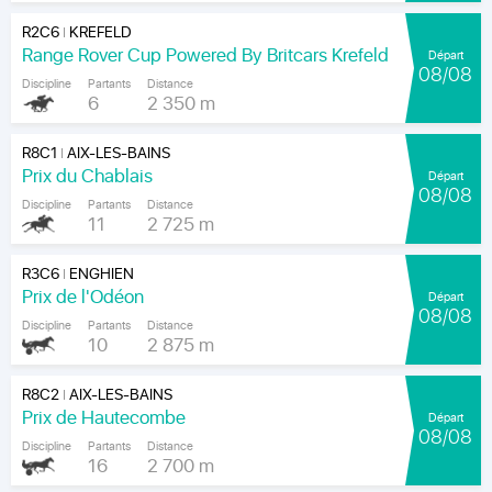
R2C6
KREFELD
|
Range Rover Cup Powered By Britcars Krefeld
Départ
08/08
Discipline
Partants
Distance
6
2 350 m
R8C1
AIX-LES-BAINS
|
Prix du Chablais
Départ
08/08
Discipline
Partants
Distance
11
2 725 m
R3C6
ENGHIEN
|
Prix de l'Odéon
Départ
08/08
Discipline
Partants
Distance
10
2 875 m
R8C2
AIX-LES-BAINS
|
Prix de Hautecombe
Départ
08/08
Discipline
Partants
Distance
16
2 700 m