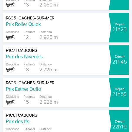
13
2 050 m
R6C5
CAGNES-SUR-MER
|
Prix Roller Quick
Départ
21h20
Discipline
Partants
Distance
12
2 925 m
R1C7
CABOURG
|
Prix des Nivéoles
Départ
21h45
Discipline
Partants
Distance
13
2 725 m
R6C6
CAGNES-SUR-MER
|
Prix Esther Duflo
Départ
21h50
Discipline
Partants
Distance
15
2 925 m
R1C8
CABOURG
|
Prix des Ifs
Départ
22h10
Discipline
Partants
Distance