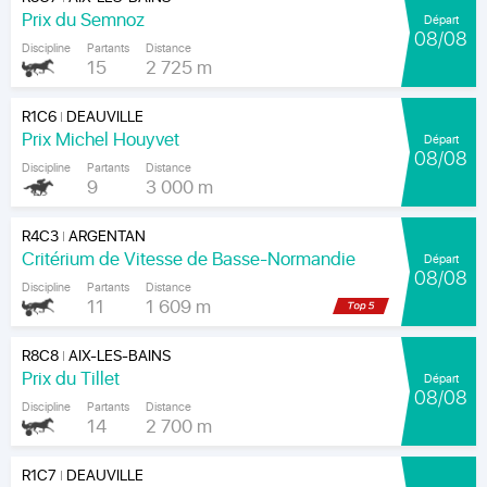
Prix du Semnoz
Départ
08/08
Discipline
Partants
Distance
15
2 725 m
R1C6
DEAUVILLE
|
Prix Michel Houyvet
Départ
08/08
Discipline
Partants
Distance
9
3 000 m
R4C3
ARGENTAN
|
Critérium de Vitesse de Basse-Normandie
Départ
08/08
Discipline
Partants
Distance
11
1 609 m
R8C8
AIX-LES-BAINS
|
Prix du Tillet
Départ
08/08
Discipline
Partants
Distance
14
2 700 m
R1C7
DEAUVILLE
|