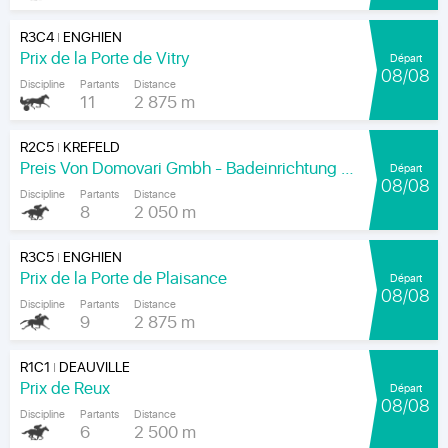
R3C4
ENGHIEN
|
Prix de la Porte de Vitry
Départ
08/08
Discipline
Partants
Distance
11
2 875 m
R2C5
KREFELD
|
Preis Von Domovari Gmbh - Badeinrichtung Auf Mass
Départ
08/08
Discipline
Partants
Distance
8
2 050 m
R3C5
ENGHIEN
|
Prix de la Porte de Plaisance
Départ
08/08
Discipline
Partants
Distance
9
2 875 m
R1C1
DEAUVILLE
|
Prix de Reux
Départ
08/08
Discipline
Partants
Distance
6
2 500 m