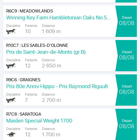
R6C9
MEADOWLANDS
|
Winning Key Farm Hambletonian Oaks No.56 - Final
Départ
08/08
Discipline
Partants
Distance
10
1 609 m
R10C7
LES SABLES-D'OLONNE
|
Prix de Saint-Jean-de-Monts (gr B)
Départ
08/08
Discipline
Partants
Distance
12
2 650 m
R9C6
GRAIGNES
|
Prix 80e Anniv Hippo - Prix Raymond Rigault
Départ
08/08
Discipline
Partants
Distance
7
2 700 m
R7C8
SARATOGA
|
Maiden Special Weight 1700
Départ
08/08
Discipline
Partants
Distance
12
1 700 m