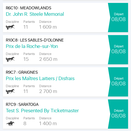
R6C10
MEADOWLANDS
|
Dr. John R. Steele Memorial
Départ
08/08
Discipline
Partants
Distance
11
1 609 m
R10C8
LES SABLES-D'OLONNE
|
Prix de la Roche-sur-Yon
Départ
08/08
Discipline
Partants
Distance
15
2 650 m
R9C7
GRAIGNES
|
Prix les Maîtres Laitiers / Disfrais
Départ
08/08
Discipline
Partants
Distance
11
2 700 m
R7C9
SARATOGA
|
Test S. Presented By Ticketmaster
Départ
08/08
Discipline
Partants
Distance
8
1 400 m