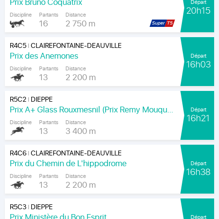
Prix Bruno Coquatrix
Départ
20h15
Discipline
Partants
Distance
16
2 750 m
R4C5
CLAIREFONTAINE-DEAUVILLE
|
Prix des Anemones
Départ
16h03
Discipline
Partants
Distance
13
2 200 m
R5C2
DIEPPE
|
Prix A+ Glass Rouxmesnil (Prix Remy Mouquet)
Départ
16h21
Discipline
Partants
Distance
13
3 400 m
R4C6
CLAIREFONTAINE-DEAUVILLE
|
Prix du Chemin de L'hippodrome
Départ
16h38
Discipline
Partants
Distance
13
2 200 m
R5C3
DIEPPE
|
Prix Ministère du Bon Esprit
Départ