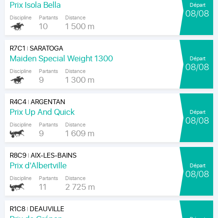
Prix Isola Bella
Départ
08/08
Discipline
Partants
Distance
10
1 500 m
R7C1
SARATOGA
|
Maiden Special Weight 1300
Départ
08/08
Discipline
Partants
Distance
9
1 300 m
R4C4
ARGENTAN
|
Prix Up And Quick
Départ
08/08
Discipline
Partants
Distance
9
1 609 m
R8C9
AIX-LES-BAINS
|
Prix d'Albertville
Départ
08/08
Discipline
Partants
Distance
11
2 725 m
R1C8
DEAUVILLE
|