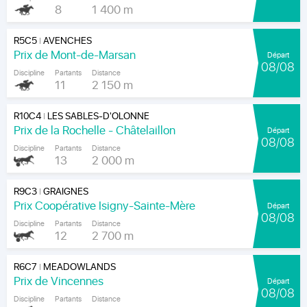
8
1 400 m
R5C5
AVENCHES
|
Prix de Mont-de-Marsan
Départ
08/08
Discipline
Partants
Distance
11
2 150 m
R10C4
LES SABLES-D'OLONNE
|
Prix de la Rochelle - Châtelaillon
Départ
08/08
Discipline
Partants
Distance
13
2 000 m
R9C3
GRAIGNES
|
Prix Coopérative Isigny-Sainte-Mère
Départ
08/08
Discipline
Partants
Distance
12
2 700 m
R6C7
MEADOWLANDS
|
Prix de Vincennes
Départ
08/08
Discipline
Partants
Distance