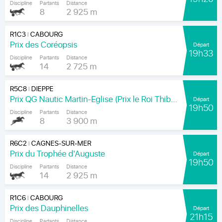
Discipline
Partants
Distance
8
2 925 m
R1C3
CABOURG
|
Prix des Coréopsis
Départ
19h33
Discipline
Partants
Distance
14
2 725 m
R5C8
DIEPPE
|
Prix QG Nautic Martin-Eglise (Prix le Roi Thibault)
Départ
19h50
Discipline
Partants
Distance
8
3 900 m
R6C2
CAGNES-SUR-MER
|
Prix du Trophée d'Auguste
Départ
19h50
Discipline
Partants
Distance
14
2 925 m
R1C6
CABOURG
|
Prix des Dauphinelles
Départ
21h15
Discipline
Partants
Distance