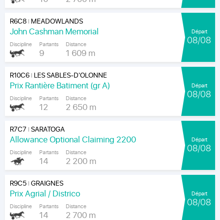
R6C8
MEADOWLANDS
|
John Cashman Memorial
Départ
08/08
Discipline
Partants
Distance
9
1 609 m
R10C6
LES SABLES-D'OLONNE
|
Prix Rantière Batiment (gr A)
Départ
08/08
Discipline
Partants
Distance
12
2 650 m
R7C7
SARATOGA
|
Allowance Optional Claiming 2200
Départ
08/08
Discipline
Partants
Distance
14
2 200 m
R9C5
GRAIGNES
|
Prix Agrial / Districo
Départ
08/08
Discipline
Partants
Distance
14
2 700 m