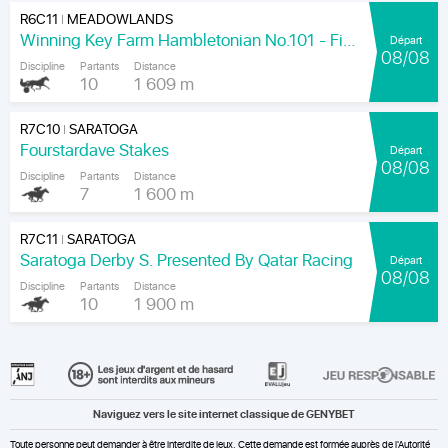
R6C11
MEADOWLANDS
|
Winning Key Farm Hambletonian No.101 - Final
Départ
08/08
Discipline
Partants
Distance
10
1 609 m
R7C10
SARATOGA
|
Fourstardave Stakes
Départ
08/08
Discipline
Partants
Distance
7
1 600 m
R7C11
SARATOGA
|
Saratoga Derby S. Presented By Qatar Racing
Départ
08/08
Discipline
Partants
Distance
10
1 900 m
Naviguez vers le site internet classique de GENYBET
Toute personne peut demander à être interdite de jeux. Cette demande est formée auprès de l'Autorité