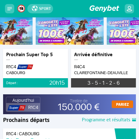
SPORT
Prochain Super Top 5
Arrivée définitive
R1C4
R4C4
CABOURG
CLAIREFONTAINE-DEAUVILLE
20h15
3 - 5 - 1 - 2 - 6
Départ :
Aujourd'hui
Tirelire de
150.000 €
PARIEZ
R1C4
Prochains départs
Programme et résultats
R1C4
CABOURG
|