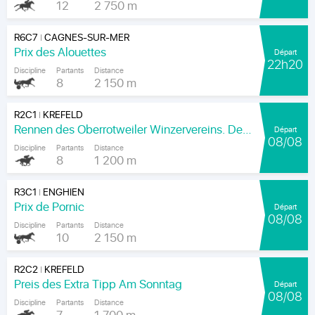
12
2 750 m
R6C7
CAGNES-SUR-MER
|
Prix des Alouettes
Départ
22h20
Discipline
Partants
Distance
8
2 150 m
R2C1
KREFELD
|
Rennen des Oberrotweiler Winzervereins. Der Klassiker Am Kaiser.
Départ
08/08
Discipline
Partants
Distance
8
1 200 m
R3C1
ENGHIEN
|
Prix de Pornic
Départ
08/08
Discipline
Partants
Distance
10
2 150 m
R2C2
KREFELD
|
Preis des Extra Tipp Am Sonntag
Départ
08/08
Discipline
Partants
Distance