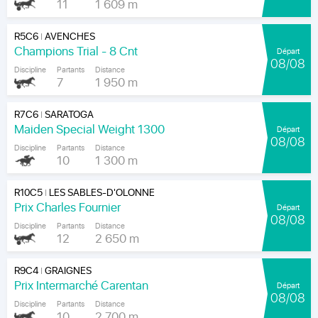
11
1 609 m
R5C6
AVENCHES
|
Champions Trial - 8 Cnt
Départ
08/08
Discipline
Partants
Distance
7
1 950 m
R7C6
SARATOGA
|
Maiden Special Weight 1300
Départ
08/08
Discipline
Partants
Distance
10
1 300 m
R10C5
LES SABLES-D'OLONNE
|
Prix Charles Fournier
Départ
08/08
Discipline
Partants
Distance
12
2 650 m
R9C4
GRAIGNES
|
Prix Intermarché Carentan
Départ
08/08
Discipline
Partants
Distance
10
2 700 m