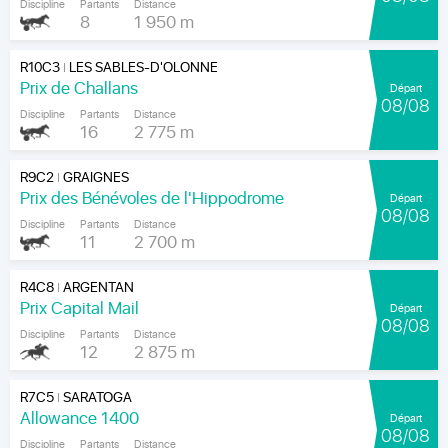
Discipline
Partants
Distance
8
1 950 m
R10C3
LES SABLES-D'OLONNE
|
Prix de Challans
Départ
08/08
Discipline
Partants
Distance
16
2 775 m
R9C2
GRAIGNES
|
Prix des Bénévoles de l'Hippodrome
Départ
08/08
Discipline
Partants
Distance
11
2 700 m
R4C8
ARGENTAN
|
Prix Capital Mail
Départ
08/08
Discipline
Partants
Distance
12
2 875 m
R7C5
SARATOGA
|
Allowance 1400
Départ
08/08
Discipline
Partants
Distance