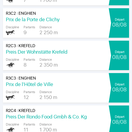
7
1 700 m
R3C2
ENGHIEN
|
Prix de la Porte de Clichy
Départ
08/08
Discipline
Partants
Distance
9
2 250 m
R2C3
KREFELD
|
Preis Der Wohnstätte Krefeld
Départ
08/08
Discipline
Partants
Distance
8
2 350 m
R3C3
ENGHIEN
|
Prix de l'Hôtel de Ville
Départ
08/08
Discipline
Partants
Distance
12
2 150 m
R2C4
KREFELD
|
Preis Der Rondo Food Gmbh & Co. Kg
Départ
08/08
Discipline
Partants
Distance
11
1 700 m