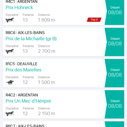
R4C1
ARGENTAN
|
Prix Hohneck
Départ
08/08
Discipline
Partants
Distance
13
1 609 m
R8C6
AIX-LES-BAINS
|
Prix de la Michaille (gr B)
Départ
08/08
Discipline
Partants
Distance
13
2 700 m
R1C5
DEAUVILLE
|
Prix des Marettes
Départ
08/08
Discipline
Partants
Distance
12
1 500 m
R4C2
ARGENTAN
|
Prix Un Mec d'Héripré
Départ
08/08
Discipline
Partants
Distance
12
2 150 m
R8C7
AIX-LES-BAINS
|