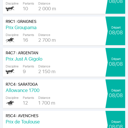
08/08
Discipline
Partants
Distance
10
2 000 m
R9C1
GRAIGNES
|
Prix Groupama
Départ
08/08
Discipline
Partants
Distance
16
2 700 m
R4C7
ARGENTAN
|
Prix Just A Gigolo
Départ
08/08
Discipline
Partants
Distance
9
2 150 m
R7C4
SARATOGA
|
Allowance 1700
Départ
08/08
Discipline
Partants
Distance
12
1 700 m
R5C4
AVENCHES
|
Prix de Toulouse
Départ
08/08