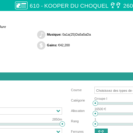

610 - KOOPER DU CHOQUEL
26
'Aure
Musique:
0a1a(25)Da5a5aDa
Gains:
€42,200
Course
Groupe I
Catégorie
16500 €
Allocation
2850m
1
Rang
Ferrures
