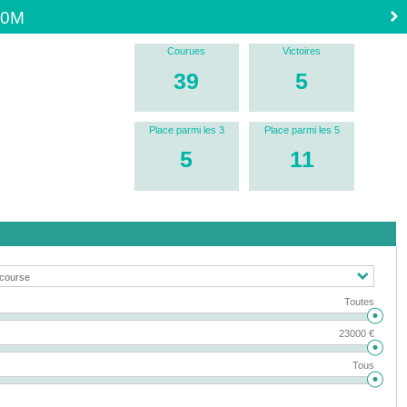
00M
Courues
Victoires
39
5
Place parmi les 3
Place parmi les 5
5
11
Toutes
23000 €
Tous