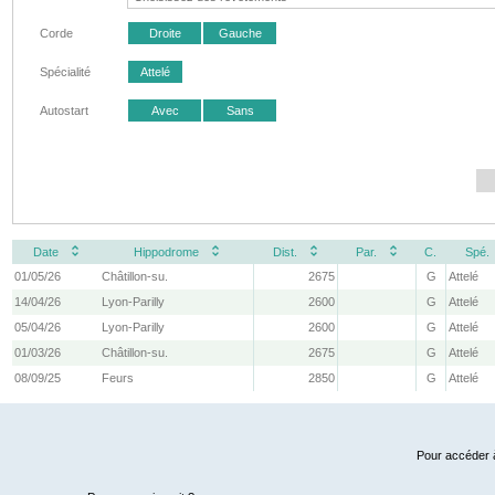
Corde
Droite
Gauche
Spécialité
Attelé
Autostart
Avec
Sans
Date
Hippodrome
Dist.
Par.
C.
Spé.
01/05/26
Châtillon-su.
2675
G
Attelé
14/04/26
Lyon-Parilly
2600
G
Attelé
05/04/26
Lyon-Parilly
2600
G
Attelé
01/03/26
Châtillon-su.
2675
G
Attelé
08/09/25
Feurs
2850
G
Attelé
Pour accéder à