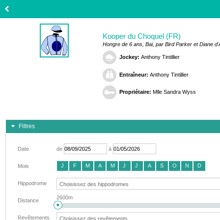
Kooper du Choquel (FR)
Hongre de 6 ans, Bai, par Bird Parker et Diane d
Jockey:
Anthony Tintillier
Entraîneur:
Anthony Tintillier
Propriétaire:
Mlle Sandra Wyss
Filtres
Date
de
à
J
F
M
A
M
J
J
A
S
O
N
D
Mois
Hippodrome
2600m
Distance
Revêtements