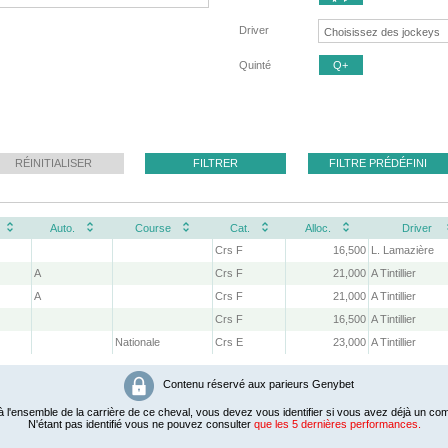
Driver
Quinté
Q+
RÉINITIALISER
FILTRER
FILTRE PRÉDÉFINI
Auto.
Course
Cat.
Alloc.
Driver
Crs F
16,500
L. Lamazière
A
Crs F
21,000
A Tintillier
A
Crs F
21,000
A Tintillier
Crs F
16,500
A Tintillier
Nationale
Crs E
23,000
A Tintillier
Contenu réservé aux parieurs Genybet
 l'ensemble de la carrière de ce cheval, vous devez vous identifier si vous avez déjà un com
N'étant pas identifié vous ne pouvez consulter
que les 5 dernières performances.