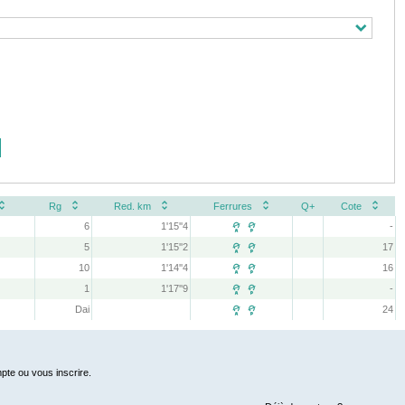
Rg
Red. km
Ferrures
Q+
Cote
6
1'15''4
-
 
5
1'15''2
17
 
10
1'14''4
16
 
1
1'17''9
-
 
Dai
24
 
pte ou vous inscrire.