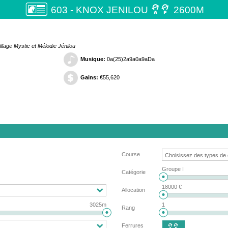

603 - KNOX JENILOU
2600M
llage Mystic et Mélodie Jénilou
Musique:
0a(25)2a9a0a9aDa
Gains:
€55,620
Course
Groupe I
Catégorie
18000 €
Allocation
3025m
1
Rang
Ferrures
