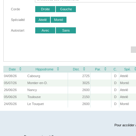
Corde
Droite
Gauche
Spécialité
Attelé
Monté
Autostart
Avec
Sans
Date
Hippodrome
Dist.
Par.
C.
Spé.
04/08/26
Cabourg
2725
D
Attelé
05/07/26
Montier-en-D.
3025
D
Monté
26/06/26
Nancy
2600
D
Attelé
05/06/26
Toulouse
2150
D
Attelé
24/05/26
Le Touquet
2600
D
Monté
Pour accéder à