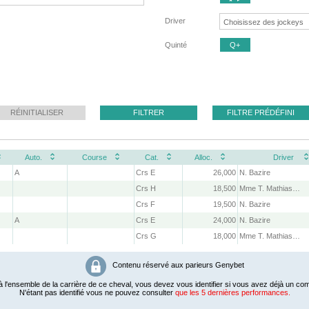
Driver
Quinté
Q+
RÉINITIALISER
FILTRER
FILTRE PRÉDÉFINI
Auto.
Course
Cat.
Alloc.
Driver
A
Crs E
26,000
N. Bazire
Crs H
18,500
Mme T. Mathias-Maisonnette
Crs F
19,500
N. Bazire
A
Crs E
24,000
N. Bazire
Crs G
18,000
Mme T. Mathias-Maisonnette
Contenu réservé aux parieurs Genybet
 l'ensemble de la carrière de ce cheval, vous devez vous identifier si vous avez déjà un com
N'étant pas identifié vous ne pouvez consulter
que les 5 dernières performances.