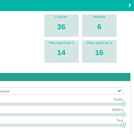
Courues
Victoires
36
6
Place parmi les 3
Place parmi les 5
14
16
Toutes
26000 €
Tous