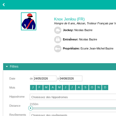
Knox Jenilou (FR)
Hongre de 6 ans, Alezan, Trotteur Français par Vi
Jockey:
Nicolas Bazire
Entraîneur:
Nicolas Bazire
Propriétaire:
Ecurie Jean-Michel Bazire
Filtres
Date
de
à
J
F
M
A
M
J
J
A
S
O
N
D
Mois
Hippodrome
2150m
Distance
Revêtements