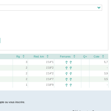
Rg
Red. km
Ferrures
Q+
Cote
3
1'14''1
5,7
 
2
1'19''2
-
 
2
1'14''2
3,9
 
2
1'14''7
3,5
 
1
1'18''9
-
 
pte ou vous inscrire.