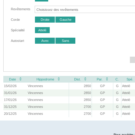
Revêtements
Corde
Droite
Gauche
Spécialité
Attelé
Autostart
Avec
Sans
Date
Hippodrome
Dist.
Par.
C.
Spé.
15/02/26
Vincennes
2850
GP
G
Attelé
31/01/26
Vincennes
2850
GP
G
Attelé
17/01/26
Vincennes
2850
GP
G
Attelé
31/12/25
Vincennes
2700
GP
G
Attelé
20/12/25
Vincennes
2700
GP
G
Attelé
Pour accéder à