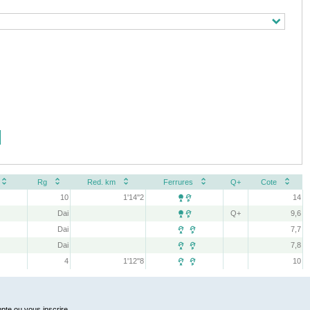
Rg
Red. km
Ferrures
Q+
Cote
10
1'14''2
14

Dai
Q+
9,6

Dai
7,7
 
Dai
7,8
 
4
1'12''8
10
 
pte ou vous inscrire.