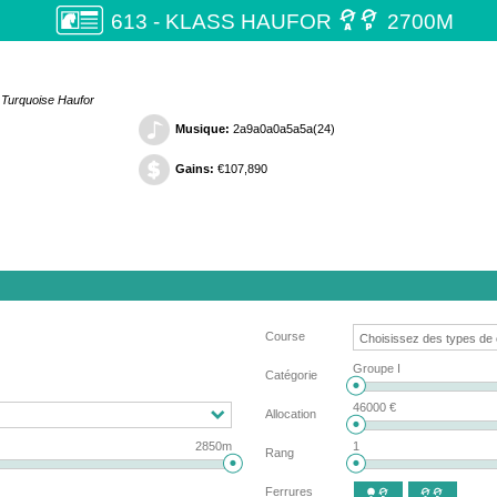

613 - KLASS HAUFOR
2700M
 Turquoise Haufor
Musique:
2a9a0a0a5a5a(24)
Gains:
€107,890
Course
Groupe I
Catégorie
46000 €
Allocation
2850m
1
Rang
Ferrures

