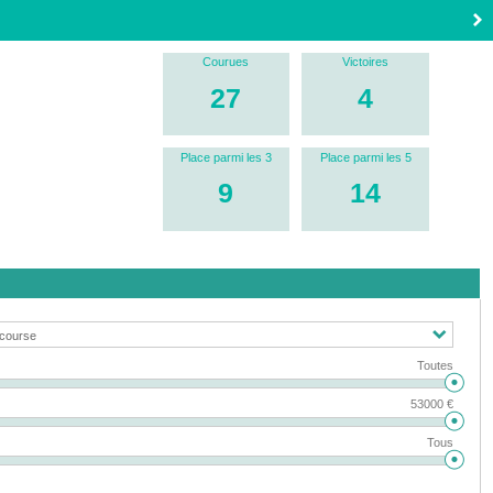
Courues
Victoires
27
4
Place parmi les 3
Place parmi les 5
9
14
Toutes
53000 €
Tous