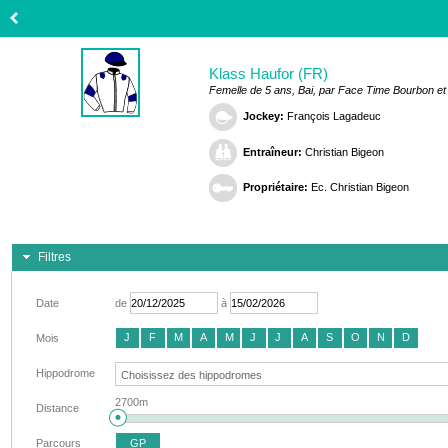
Klass Haufor (FR)
Femelle de 5 ans, Bai, par Face Time Bourbon et
Jockey:
François Lagadeuc
Entraîneur:
Christian Bigeon
Propriétaire:
Ec. Christian Bigeon
Filtres
Date
de
à
J
F
M
A
M
J
J
A
S
O
N
D
Mois
Hippodrome
2700m
Distance
Parcours
GP