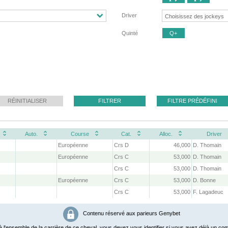
Driver
Quinté
Q+
RÉINITIALISER
FILTRER
FILTRE PRÉDÉFINI
Auto.
Course
Cat.
Alloc.
Driver
Européenne
Crs D
46,000
D. Thomain
Européenne
Crs C
53,000
D. Thomain
Crs C
53,000
D. Thomain
Européenne
Crs C
53,000
D. Bonne
Crs C
53,000
F. Lagadeuc
Contenu réservé aux parieurs Genybet
 l'ensemble de la carrière de ce cheval, vous devez vous identifier si vous avez déjà un com