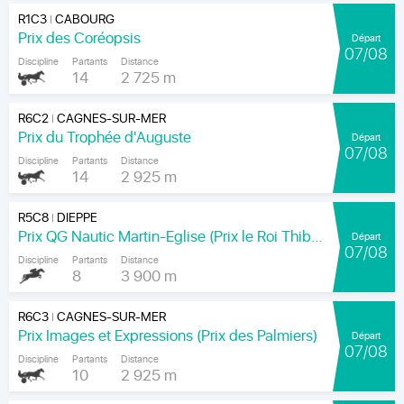
R1C3
CABOURG
|
Prix des Coréopsis
Départ
07/08
Discipline
Partants
Distance
14
2 725 m
R6C2
CAGNES-SUR-MER
|
Prix du Trophée d'Auguste
Départ
07/08
Discipline
Partants
Distance
14
2 925 m
R5C8
DIEPPE
|
Prix QG Nautic Martin-Eglise (Prix le Roi Thibault)
Départ
07/08
Discipline
Partants
Distance
8
3 900 m
R6C3
CAGNES-SUR-MER
|
Prix Images et Expressions (Prix des Palmiers)
Départ
07/08
Discipline
Partants
Distance
10
2 925 m