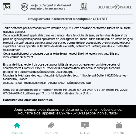
Naviguez vers le site internet classique de GENYBET
Toute personne peut demander à être interdite de jeux. Cette demande est formée auprès de l'Autorité
nationale des jeux.
Cette interdiction est applicable dans les casinos, dans les clubs de jeux, sur les sites de jeux et de
paris en ligne exploités par les opérateurs de jeux agréés en France, sur le site de jeux de loterie en ligne
exploité par La Française des jeux ainsi que sur les bornes de jeux accessibles avec un compte joueur
exploitées par les opérateurs titulaires de droits exclusifs, notamment La Française des jeux et le Pari
mutuel urbain.
Cette interdiction est prononcée pour une durée qui ne peut être inférieure à trois ans. Elle est
renouvelable tacitement.
En cas de litige, le client dispose de la possibilité de recourir au règlement amiable de celui-ci
conformément à l’article L211-3 du Code de la consommation. Pour cela, le client peut recourir
gratuitement au service du Médiateur des Jeux en Ligne :
Monsieur le Médiateur des jeux - Autorité Nationale des Jeux, 11 boulevard Gallieni, 92130 Issy-les-
Moulineaux, France
01.57.13.13.00 - mediation@anj.fr -
Accueil | ANJ - Médiateur des jeux
Genybet a obtenu les agréments n° 0055-PH-2025-07-24-AGR-01 et n° 0055-PS-2025-
07-24-AGR-01 délivrés par l'Autorité Nationale des Jeux (ANJ)
Consulter les Conditions Générales
Jouer comporte des risques : endettement, isolement, dépendance.
Pour être aidé, appelez le 09-74-75-13-13 (Appel non surtaxé)
ACCUEIL
RÉUNIONS
LE LIVE
PROMO