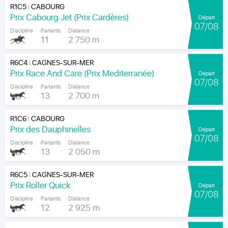
R1C5
CABOURG
|
Prix Cabourg Jet (Prix Cardères)
Départ
07/08
Discipline
Partants
Distance
11
2 750 m
R6C4
CAGNES-SUR-MER
|
Prix Race And Care (Prix Mediterranée)
Départ
07/08
Discipline
Partants
Distance
13
2 700 m
R1C6
CABOURG
|
Prix des Dauphinelles
Départ
07/08
Discipline
Partants
Distance
13
2 050 m
R6C5
CAGNES-SUR-MER
|
Prix Roller Quick
Départ
07/08
Discipline
Partants
Distance
12
2 925 m