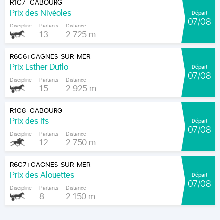
R1C7
CABOURG
|
Prix des Nivéoles
Départ
07/08
Discipline
Partants
Distance
13
2 725 m
R6C6
CAGNES-SUR-MER
|
Prix Esther Duflo
Départ
07/08
Discipline
Partants
Distance
15
2 925 m
R1C8
CABOURG
|
Prix des Ifs
Départ
07/08
Discipline
Partants
Distance
12
2 750 m
R6C7
CAGNES-SUR-MER
|
Prix des Alouettes
Départ
07/08
Discipline
Partants
Distance
8
2 150 m