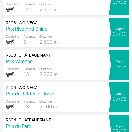
07/08
Discipline
Partants
Distance
14
2 400 m
R2C3
WOLVEGA
|
Prix Rise And Shine
Départ
07/08
Discipline
Partants
Distance
8
2 600 m
R3C3
CHÂTEAUBRIANT
|
Prix Varenne
Départ
07/08
Discipline
Partants
Distance
13
2 300 m
R2C4
WOLVEGA
|
Prix de Tulderse Hoeve
Départ
07/08
Discipline
Partants
Distance
13
2 100 m
R3C4
CHÂTEAUBRIANT
|
Prix du Parc
Départ
07/08