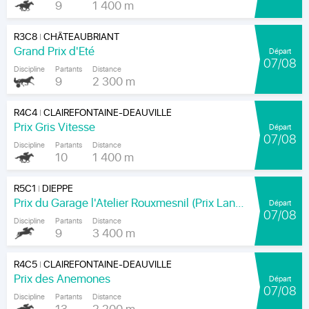
9
1 400 m
R3C8
CHÂTEAUBRIANT
|
Grand Prix d'Eté
Départ
07/08
Discipline
Partants
Distance
9
2 300 m
R4C4
CLAIREFONTAINE-DEAUVILLE
|
Prix Gris Vitesse
Départ
07/08
Discipline
Partants
Distance
10
1 400 m
R5C1
DIEPPE
|
Prix du Garage l'Atelier Rouxmesnil (Prix Lands End)
Départ
07/08
Discipline
Partants
Distance
9
3 400 m
R4C5
CLAIREFONTAINE-DEAUVILLE
|
Prix des Anemones
Départ
07/08
Discipline
Partants
Distance