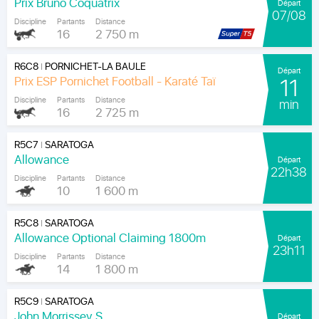
Prix Bruno Coquatrix
Départ
07/08
Discipline
Partants
Distance
16
2 750 m
R6C8
PORNICHET-LA BAULE
|
Départ
Prix ESP Pornichet Football - Karaté Taï
11
Discipline
Partants
Distance
min
16
2 725 m
R5C7
SARATOGA
|
Allowance
Départ
22h38
Discipline
Partants
Distance
10
1 600 m
R5C8
SARATOGA
|
Allowance Optional Claiming 1800m
Départ
23h11
Discipline
Partants
Distance
14
1 800 m
R5C9
SARATOGA
|
John Morrissey S.
Départ