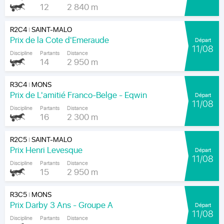
12
2 840 m
R2C4
SAINT-MALO
|
Prix de la Cote d'Emeraude
Départ
11/08
Discipline
Partants
Distance
14
2 950 m
R3C4
MONS
|
Prix de L'amitié Franco-Belge - Eqwin
Départ
11/08
Discipline
Partants
Distance
16
2 300 m
R2C5
SAINT-MALO
|
Prix Henri Levesque
Départ
11/08
Discipline
Partants
Distance
15
2 950 m
R3C5
MONS
|
Prix Darby 3 Ans - Groupe A
Départ
11/08
Discipline
Partants
Distance