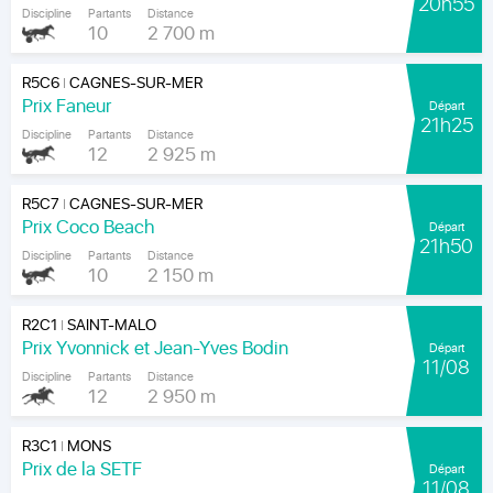
20h55
Discipline
Partants
Distance
10
2 700 m
R5C6
CAGNES-SUR-MER
|
Prix Faneur
Départ
21h25
Discipline
Partants
Distance
12
2 925 m
R5C7
CAGNES-SUR-MER
|
Prix Coco Beach
Départ
21h50
Discipline
Partants
Distance
10
2 150 m
R2C1
SAINT-MALO
|
Prix Yvonnick et Jean-Yves Bodin
Départ
11/08
Discipline
Partants
Distance
12
2 950 m
R3C1
MONS
|
Prix de la SETF
Départ
11/08