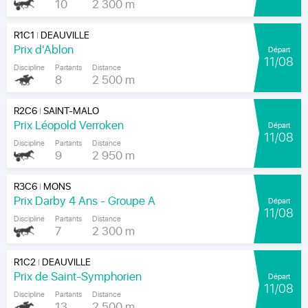
10
2 300 m
R1C1
DEAUVILLE
|
Prix d'Ablon
Départ
11/08
Discipline
Partants
Distance
8
2 500 m
R2C6
SAINT-MALO
|
Prix Léopold Verroken
Départ
11/08
Discipline
Partants
Distance
9
2 950 m
R3C6
MONS
|
Prix Darby 4 Ans - Groupe A
Départ
11/08
Discipline
Partants
Distance
7
2 300 m
R1C2
DEAUVILLE
|
Prix de Saint-Symphorien
Départ
11/08
Discipline
Partants
Distance
13
2 500 m