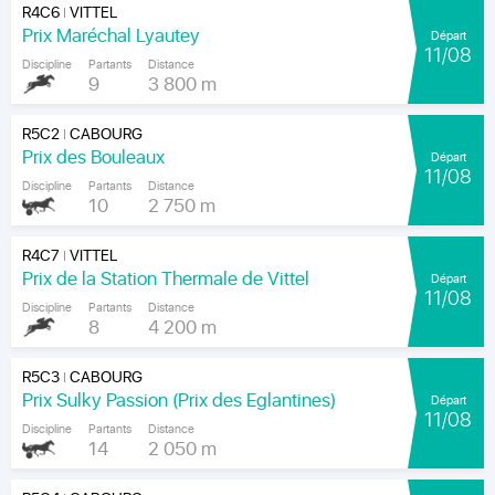
R4C6
VITTEL
|
Prix Maréchal Lyautey
Départ
11/08
Discipline
Partants
Distance
9
3 800 m
R5C2
CABOURG
|
Prix des Bouleaux
Départ
11/08
Discipline
Partants
Distance
10
2 750 m
R4C7
VITTEL
|
Prix de la Station Thermale de Vittel
Départ
11/08
Discipline
Partants
Distance
8
4 200 m
R5C3
CABOURG
|
Prix Sulky Passion (Prix des Eglantines)
Départ
11/08
Discipline
Partants
Distance
14
2 050 m