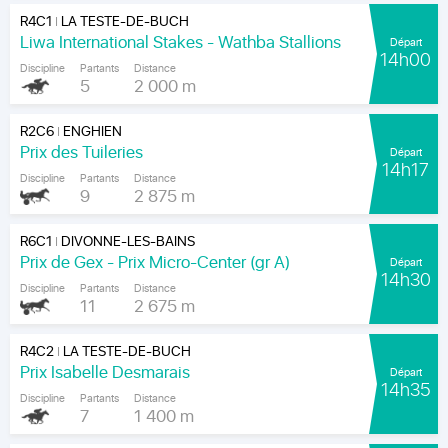
R4C1
LA TESTE-DE-BUCH
|
Liwa International Stakes - Wathba Stallions
Départ
14h00
Discipline
Partants
Distance
5
2 000 m
R2C6
ENGHIEN
|
Prix des Tuileries
Départ
14h17
Discipline
Partants
Distance
9
2 875 m
R6C1
DIVONNE-LES-BAINS
|
Prix de Gex - Prix Micro-Center (gr A)
Départ
14h30
Discipline
Partants
Distance
11
2 675 m
R4C2
LA TESTE-DE-BUCH
|
Prix Isabelle Desmarais
Départ
14h35
Discipline
Partants
Distance
7
1 400 m