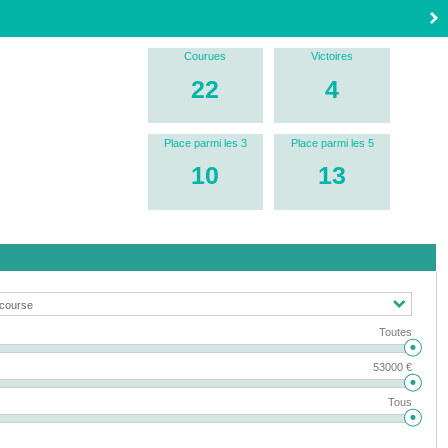
Courues
Victoires
22
4
Place parmi les 3
Place parmi les 5
10
13
Toutes
53000 €
Tous