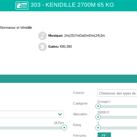
303 - KENIDILLE 2700M 65 KG
 Normanus et Vénidille
Musique:
2m(25)7mDaDmDm(24)3m
Gains:
€80,380
Course
Groupe I
Catégorie
26000 €
Allocation
2875m
1
Rang
FF
Ferrures