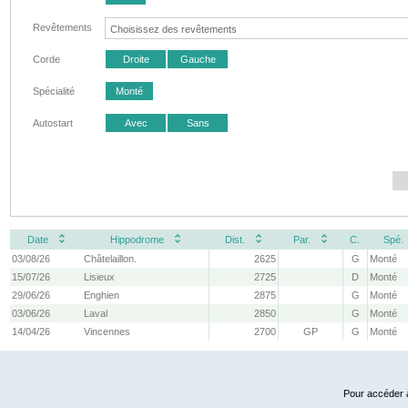
Revêtements
Corde
Droite
Gauche
Spécialité
Monté
Autostart
Avec
Sans
Date
Hippodrome
Dist.
Par.
C.
Spé.
03/08/26
Châtelaillon.
2625
G
Monté
15/07/26
Lisieux
2725
D
Monté
29/06/26
Enghien
2875
G
Monté
03/06/26
Laval
2850
G
Monté
14/04/26
Vincennes
2700
GP
G
Monté
Pour accéder à