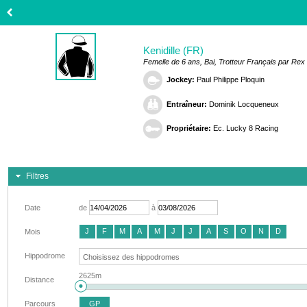
Kenidille (FR)
Femelle de 6 ans, Bai, Trotteur Français par Rex
Jockey:
Paul Philippe Ploquin
Entraîneur:
Dominik Locqueneux
Propriétaire:
Ec. Lucky 8 Racing
Filtres
Date
de
à
J
F
M
A
M
J
J
A
S
O
N
D
Mois
Hippodrome
2625m
Distance
Parcours
GP