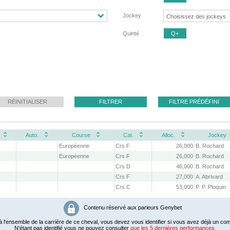
Jockey
Quinté
Q+
RÉINITIALISER
FILTRER
FILTRE PRÉDÉFINI
Auto.
Course
Cat.
Alloc.
Jockey
Européenne
Crs F
26,000
B. Rochard
Européenne
Crs F
26,000
B. Rochard
Crs D
46,000
B. Rochard
Crs F
27,000
A. Abrivard
Crs C
53,000
P. P. Ploquin
Contenu réservé aux parieurs Genybet
 l'ensemble de la carrière de ce cheval, vous devez vous identifier si vous avez déjà un com
N'étant pas identifié vous ne pouvez consulter
que les 5 dernières performances.