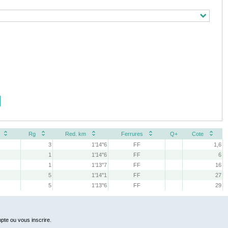
Rg
Red. km
Ferrures
Q+
Cote
3
1'14''6
FF
1,6
1
1'14''6
FF
6
1
1'13''7
FF
16
5
1'14''1
FF
27
5
1'13''6
FF
29
pte ou vous inscrire.