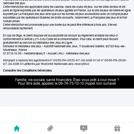
nationale des jeux.
Cette interdiction est applicable dans les casinos, dans les clubs de jeux, sur les sites de jeux et de
paris en ligne exploités par les opérateurs de jeux agréés en France, sur le site de jeux de loterie en ligne
exploité par La Française des jeux ainsi que sur les bornes de jeux accessibles avec un compte joueur
exploitées par les opérateurs titulaires de droits exclusifs, notamment La Française des jeux et le Pari
mutuel urbain.
Cette interdiction est prononcée pour une durée qui ne peut être inférieure à trois ans. Elle est
renouvelable tacitement.
En cas de litige, le client dispose de la possibilité de recourir au règlement amiable de celui-ci
conformément à l’article L211-3 du Code de la consommation. Pour cela, le client peut recourir
gratuitement au service du Médiateur des Jeux en Ligne :
Monsieur le Médiateur des jeux - Autorité Nationale des Jeux, 11 boulevard Gallieni, 92130 Issy-les-
Moulineaux, France
01.57.13.13.00 - mediation@anj.fr -
Accueil | ANJ - Médiateur des jeux
Genybet a obtenu les agréments n° 0055-PH-2025-07-24-AGR-01 et n° 0055-PS-2025-
07-24-AGR-01 délivrés par l'Autorité Nationale des Jeux (ANJ)
Consulter les Conditions Générales
Famille, vie sociale, santé financière. Êtes-vous prêt à tout miser ?
Pour être aidé, appelez le 09-74-75-13-13 (Appel non surtaxé)