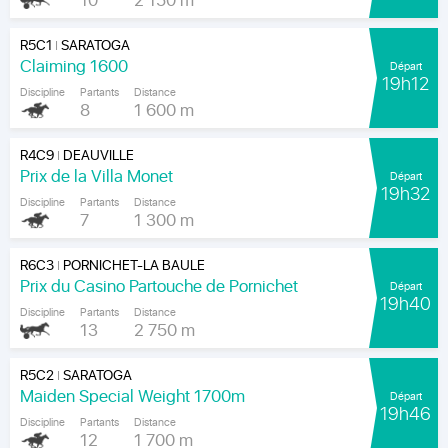
10
2 150 m
R5C1
SARATOGA
|
Claiming 1600
Départ
19h12
Discipline
Partants
Distance
8
1 600 m
R4C9
DEAUVILLE
|
Prix de la Villa Monet
Départ
19h32
Discipline
Partants
Distance
7
1 300 m
R6C3
PORNICHET-LA BAULE
|
Prix du Casino Partouche de Pornichet
Départ
19h40
Discipline
Partants
Distance
13
2 750 m
R5C2
SARATOGA
|
Maiden Special Weight 1700m
Départ
19h46
Discipline
Partants
Distance
12
1 700 m