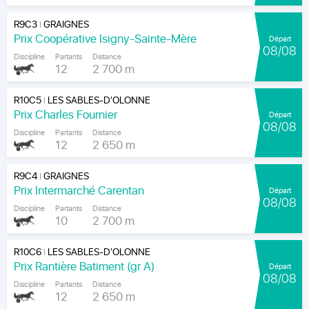
R9C3
GRAIGNES
|
Prix Coopérative Isigny-Sainte-Mère
Départ
08/08
Discipline
Partants
Distance
12
2 700 m
R10C5
LES SABLES-D'OLONNE
|
Prix Charles Fournier
Départ
08/08
Discipline
Partants
Distance
12
2 650 m
R9C4
GRAIGNES
|
Prix Intermarché Carentan
Départ
08/08
Discipline
Partants
Distance
10
2 700 m
R10C6
LES SABLES-D'OLONNE
|
Prix Rantière Batiment (gr A)
Départ
08/08
Discipline
Partants
Distance
12
2 650 m