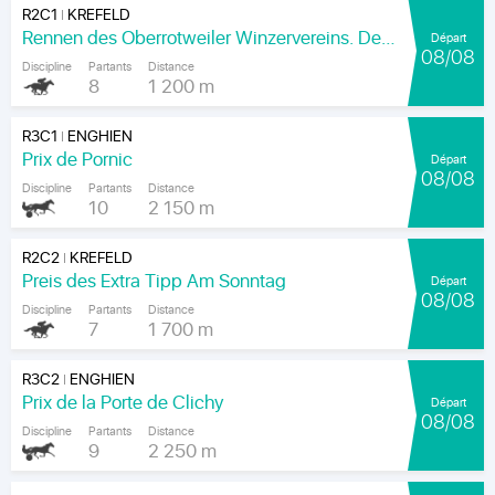
R2C1
KREFELD
|
Rennen des Oberrotweiler Winzervereins. Der Klassiker Am Kaiser.
Départ
08/08
Discipline
Partants
Distance
8
1 200 m
R3C1
ENGHIEN
|
Prix de Pornic
Départ
08/08
Discipline
Partants
Distance
10
2 150 m
R2C2
KREFELD
|
Preis des Extra Tipp Am Sonntag
Départ
08/08
Discipline
Partants
Distance
7
1 700 m
R3C2
ENGHIEN
|
Prix de la Porte de Clichy
Départ
08/08
Discipline
Partants
Distance
9
2 250 m