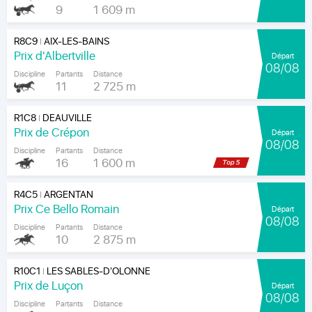
9
1 609 m
R8C9
AIX-LES-BAINS
|
Prix d'Albertville
Départ
08/08
Discipline
Partants
Distance
11
2 725 m
R1C8
DEAUVILLE
|
Prix de Crépon
Départ
08/08
Discipline
Partants
Distance
16
1 600 m
R4C5
ARGENTAN
|
Prix Ce Bello Romain
Départ
08/08
Discipline
Partants
Distance
10
2 875 m
R10C1
LES SABLES-D'OLONNE
|
Prix de Luçon
Départ
08/08
Discipline
Partants
Distance