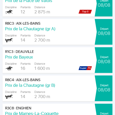
Prix de la Place de Valois
Départ
08/08
Discipline
Partants
Distance
12
2 875 m
R8C3
AIX-LES-BAINS
|
Prix de la Chautagne (gr A)
Départ
08/08
Discipline
Partants
Distance
14
2 700 m
R1C3
DEAUVILLE
|
Prix de Bayeux
Départ
08/08
Discipline
Partants
Distance
16
1 600 m
R8C4
AIX-LES-BAINS
|
Prix de la Chautagne (gr B)
Départ
08/08
Discipline
Partants
Distance
14
2 700 m
R3C8
ENGHIEN
|
Prix de Marnes-La-Coquette
Départ