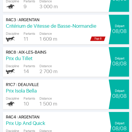
Discipline
Partants
Distance
9
3 000 m
R4C3
ARGENTAN
|
Critérium de Vitesse de Basse-Normandie
Départ
08/08
Discipline
Partants
Distance
11
1 609 m
R8C8
AIX-LES-BAINS
|
Prix du Tillet
Départ
08/08
Discipline
Partants
Distance
14
2 700 m
R1C7
DEAUVILLE
|
Prix Isola Bella
Départ
08/08
Discipline
Partants
Distance
10
1 500 m
R4C4
ARGENTAN
|
Prix Up And Quick
Départ
08/08
Discipline
Partants
Distance