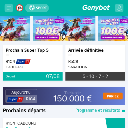
SPORT
Prochain Super Top 5
Arrivée définitive
R1C4
R5C9
CABOURG
SARATOGA
07/08
5 - 10 - 7 - 2
Départ :
Aujourd'hui
Tirelire de
150.000 €
PARIEZ
R1C4
Prochains départs
Programme et résultats
R1C4
CABOURG
|