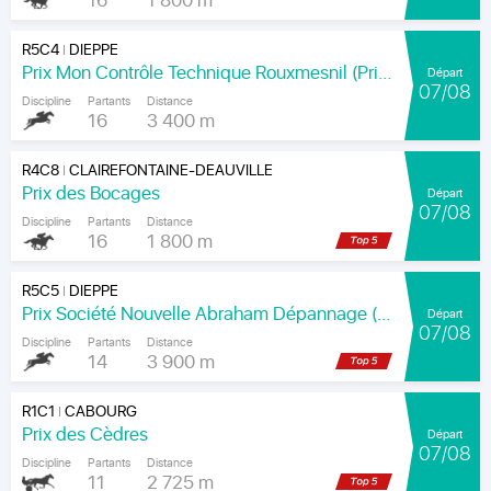
16
1 800 m
R5C4
DIEPPE
|
Prix Mon Contrôle Technique Rouxmesnil (Prix Jean de la Rochefoucauld)
Départ
07/08
Discipline
Partants
Distance
16
3 400 m
R4C8
CLAIREFONTAINE-DEAUVILLE
|
Prix des Bocages
Départ
07/08
Discipline
Partants
Distance
16
1 800 m
R5C5
DIEPPE
|
Prix Société Nouvelle Abraham Dépannage (Prix Arenice)
Départ
07/08
Discipline
Partants
Distance
14
3 900 m
R1C1
CABOURG
|
Prix des Cèdres
Départ
07/08
Discipline
Partants
Distance
11
2 725 m