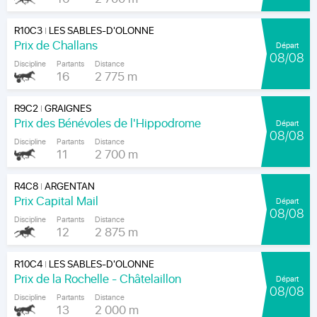
R10C3
LES SABLES-D'OLONNE
|
Prix de Challans
Départ
08/08
Discipline
Partants
Distance
16
2 775 m
R9C2
GRAIGNES
|
Prix des Bénévoles de l'Hippodrome
Départ
08/08
Discipline
Partants
Distance
11
2 700 m
R4C8
ARGENTAN
|
Prix Capital Mail
Départ
08/08
Discipline
Partants
Distance
12
2 875 m
R10C4
LES SABLES-D'OLONNE
|
Prix de la Rochelle - Châtelaillon
Départ
08/08
Discipline
Partants
Distance
13
2 000 m