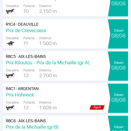
08/08
Discipline
Partants
Distance
10
2 150 m
R1C4
DEAUVILLE
|
Prix de Crevecoeur
Départ
08/08
Discipline
Partants
Distance
11
1 500 m
R8C5
AIX-LES-BAINS
|
Prix Kiloutou - Prix de la Michaille (gr A)
Départ
08/08
Discipline
Partants
Distance
13
2 700 m
R4C1
ARGENTAN
|
Prix Hohneck
Départ
08/08
Discipline
Partants
Distance
13
1 609 m
R8C6
AIX-LES-BAINS
|
Prix de la Michaille (gr B)
Départ