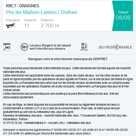
R9C7
GRAIGNES
|
Prix les Maîtres Laitiers / Disfrais
Départ
08/08
Discipline
Partants
Distance
11
2 700 m
Naviguez vers le site internet classique de GENYBET
Toute personne peut demander à être interdite de jeux. Cette demande est formée auprès de l'Autorité
nationale des jeux.
Cette interdiction est applicable dans les casinos, dans les clubs de jeux, sur les sites de jeux et de
paris en ligne exploités par les opérateurs de jeux agréés en France, sur le site de jeux de loterie en ligne
exploité par La Française des jeux ainsi que sur les bornes de jeux accessibles avec un compte joueur
exploitées par les opérateurs titulaires de droits exclusifs, notamment La Française des jeux et le Pari
mutuel urbain.
Cette interdiction est prononcée pour une durée qui ne peut être inférieure à trois ans. Elle est
renouvelable tacitement.
En cas de litige, le client dispose de la possibilité de recourir au règlement amiable de celui-ci
conformément à l’article L211-3 du Code de la consommation. Pour cela, le client peut recourir
gratuitement au service du Médiateur des Jeux en Ligne :
Monsieur le Médiateur des jeux - Autorité Nationale des Jeux, 11 boulevard Gallieni, 92130 Issy-les-
Moulineaux, France
01.57.13.13.00 - mediation@anj.fr -
Accueil | ANJ - Médiateur des jeux
Genybet a obtenu les agréments n° 0055-PH-2025-07-24-AGR-01 et n° 0055-PS-2025-
07-24-AGR-01 délivrés par l'Autorité Nationale des Jeux (ANJ)